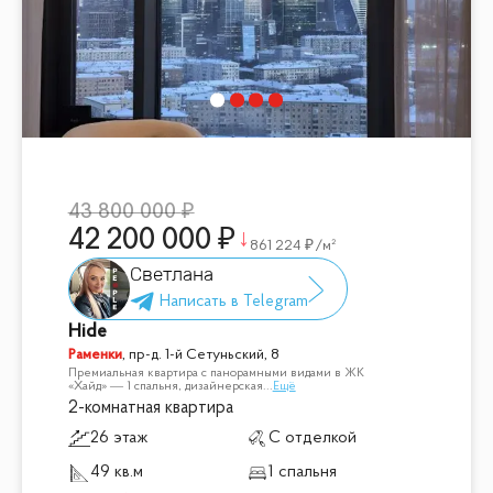
43 800 000
42 200 000
861 224
/м²
Светлана
Hide
Раменки
,
пр-д. 1-й Сетуньский, 8
Премиальная квартира с панорамными видами в ЖК
«Хайд» — 1 спальня, дизайнерская
...
Ещё
2-комнатная квартира
26 этаж
С отделкой
49 кв.м
1 спальня