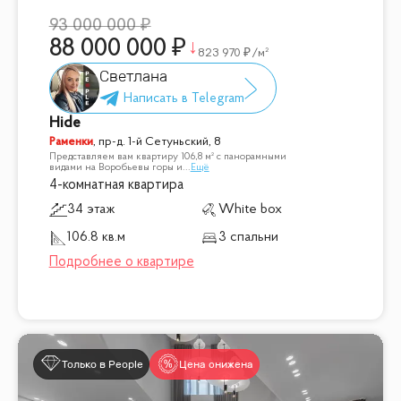
93 000 000
88 000 000
823 970
/м²
Светлана
Hide
Раменки
,
пр-д. 1-й Сетуньский, 8
Представляем вам квартиру 106,8 м² с панорамными
видами на Воробьевы горы и
...
Ещё
4-комнатная квартира
34 этаж
White box
106.8 кв.м
3 спальни
Только в People
Цена снижена