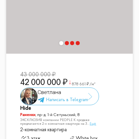
43 000 000
42 000 000
878 661
/м²
Светлана
Hide
Раменки
,
пр-д. 1-й Сетуньский, 8
ЭКСКЛЮЗИВ компании PEOPLE К продаже
предлагается 2-х комнатная квартира на 3
...
Ещё
2-комнатная квартира
3 этаж
White box