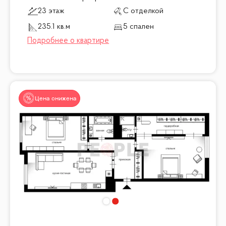
23 этаж
С отделкой
235.1 кв.м
5 спален
Цена снижена