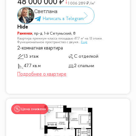
48 000 000
1 006 289
/м²
Светлана
Hide
Раменки
,
пр-д. 1-й Сетуньский, 8
Квартира премиум-класса площадью 47,7 м² на 13 этаже.
Функциональное пространство с двумя
...
Ещё
2-комнатная квартира
13 этаж
С отделкой
47.7 кв.м
2 спальни
Цена снижена