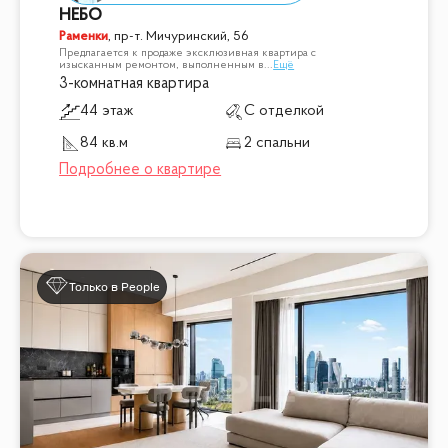
НЕБО
Раменки
,
пр-т. Мичуринский, 56
Предлагается к продаже эксклюзивная квартира с
изысканным ремонтом, выполненным в
...
Ещё
3-комнатная квартира
44 этаж
С отделкой
84 кв.м
2 спальни
Только в People