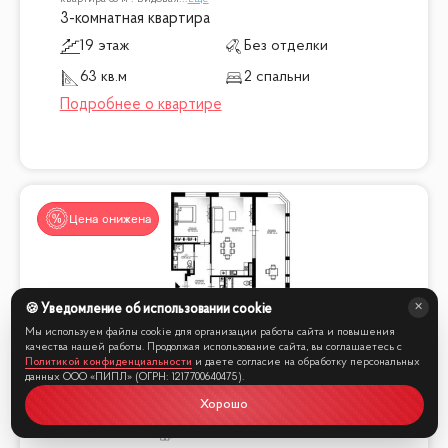
3-комнатная квартира
19 этаж
Без отделки
63 кв.м
2 спальни
Цена снижена
🍪 Уведомление об использовании cookie
Мы online
Мы используем файлы cookie для организации работы сайта и повышения
качества нашей работы. Продолжая использование сайта, вы соглашаетесь с
Политикой конфиденциальности
и даете согласие на обработку персональных
данных ООО «ПИПЛ» (ОГРН: 1217700640475).
Хорошо