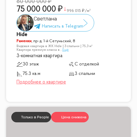
80 000 000
75 000 000
996 015
/м²
Светлана
Hide
Раменки
,
пр-д. 1-й Сетуньский, 8
Видовая квартира в ЖК Hide | 3 спальни | 75,3 м²
Квартира премиум-класса в
...
Ещё
3-комнатная квартира
30 этаж
С отделкой
75.3 кв.м
3 спальни
Только в People
Цена снижена