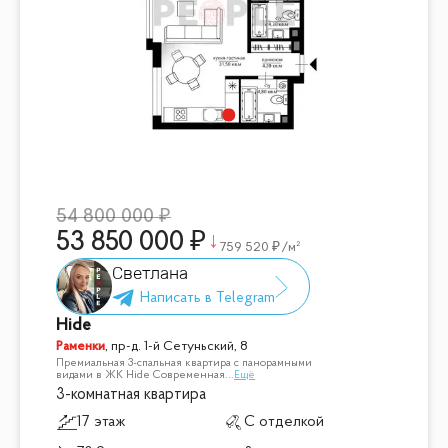
54 800 000
53 850 000
759 520
/м²
Светлана
Hide
Раменки
,
пр-д. 1-й Сетуньский, 8
Премиальная 3-спальная квартира с панорамными
видами в ЖК Hide Современная
...
Ещё
3-комнатная квартира
17 этаж
С отделкой