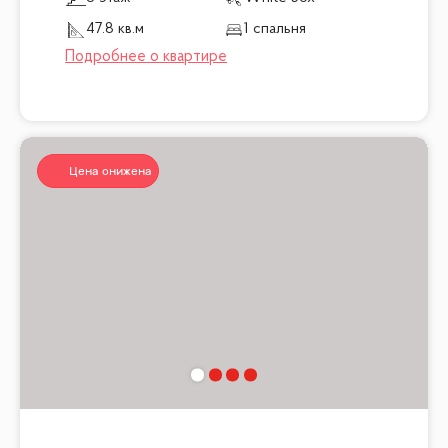
47.8 кв.м
1 спальня
Цена снижена