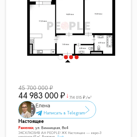
45 700 000
44 983 000
714 015
/м²
Елена
Настоящее
Раменки
,
ул. Винницкая, 8к4
ЭКСКЛЮЗИВ АН PEOPLE! ЖК Настоящее — евро-3
квартира 63 м². Видовая
...
Ещё