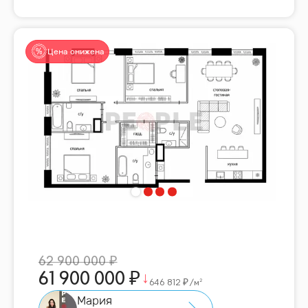
Цена снижена
62 900 000
61 900 000
646 812
/м²
Мария