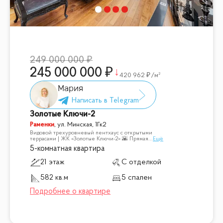
249 000 000
245 000 000
420 962
/м²
Мария
Золотые Ключи-2
Раменки
,
ул. Минская, 1Гк2
Видовой трехуровневый пентхаус с открытыми
террасами | ЖК «Золотые Ключи-2» 🌇 Прямая
...
Ещё
5-комнатная квартира
21 этаж
С отделкой
582 кв.м
5 спален