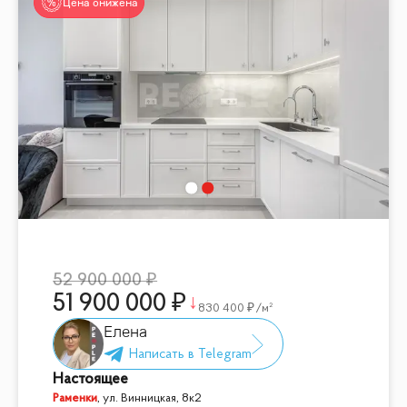
Цена снижена
52 900 000
51 900 000
830 400
/м²
Елена
Настоящее
Раменки
,
ул. Винницкая, 8к2