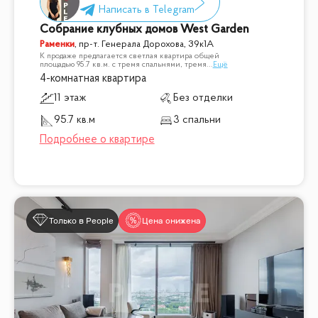
Собрание клубных домов West Garden
Раменки
,
пр-т. Генерала Дорохова, 39к1А
К продаже предлагается светлая квартира общей
площадью 95.7 кв.м. с тремя спальнями, тремя
...
Ещё
4-комнатная квартира
11 этаж
Без отделки
95.7 кв.м
3 спальни
Только в People
Цена снижена