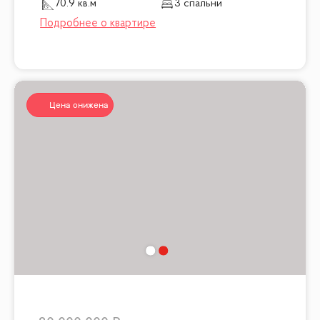
70.9 кв.м
3 спальни
Цена снижена