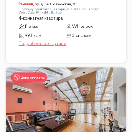
Раменки
,
пр-д. 1-й Сетуньский, 8
В продажу представлена квартира в ЖК Hide , корпус
West Dale 99,1 квМ , 11
...
Ещё
4-комнатная квартира
11 этаж
White box
99.1 кв.м
3 спальни
Цена снижена