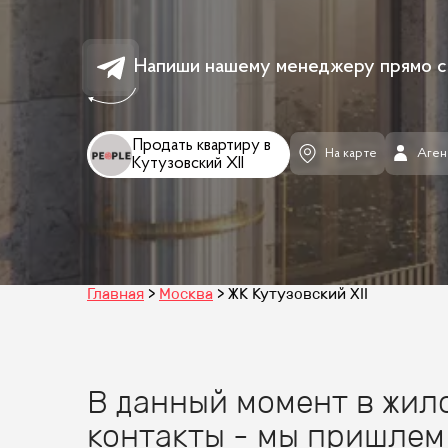
Напиши нашему менеджеру прямо с
Продать квартиру в
На карте
Аген
Кутузовский ХII
Главная
Москва
ЖК Кутузовский ХII
В данный момент в жило
контакты - мы пришлем