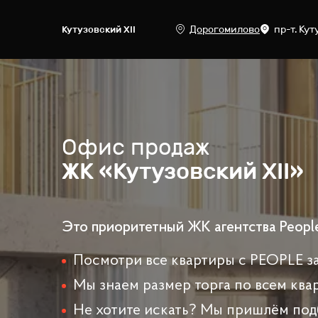
Дорогомилово
пр-т. Кут
Кутузовский ХII
Офис продаж
ЖК «Кутузовский ХII»
Это приоритетный ЖК агентства Peopl
Посмотри все квартиры с PEOPLE за
Мы знаем размер торга по всем ква
Не хотите искать? Мы пришлём под