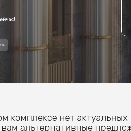
ейчас!
там
м комплексе нет актуальных 
 вам альтернативные предлож