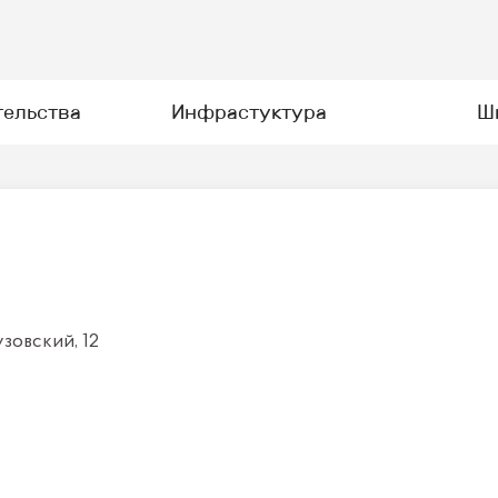
тельства
Инфрастуктура
Ш
узовский, 12