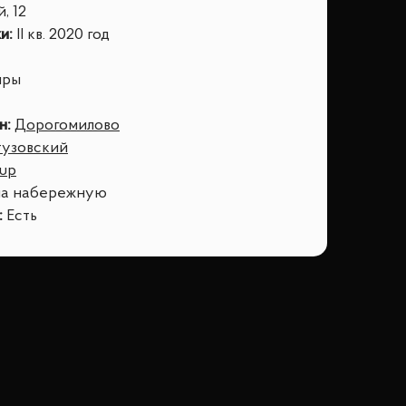
, 12
ки
:
II кв. 2020 год
иры
н
:
Дорогомилово
тузовский
oup
на набережную
:
Есть