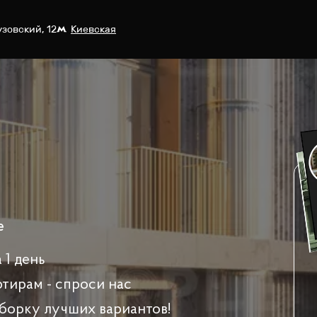
узовский, 12
Киевская
e
 1 день
ртирам - спроси нас
борку лучших вариантов!