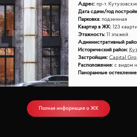
Адрес
:
пр-т. Кутузовский
Дата сдачи/год построй
Парковка
:
подземная
Квартир в ЖК
:
123 кварт
Этажность
:
11 этажей
Административный райо
Исторический район
:
Ку
Застройщик
:
Capital Gr
Расположение
:
с видом 
Панорамные остекление
Полная информация о ЖК