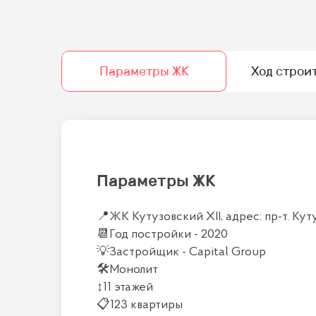
Параметры ЖК
Ход строи
Параметры ЖК
📍
ЖК Кутузовский ХII, адрес: пр-т. Кут
📆
Год постройки -
2020
💡
Застройщик -
Capital Group
🛠
Монолит
↕
11 этажей
📋
123 квартиры