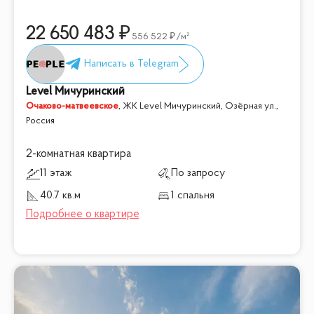
22 650 483
556 522
/м²
Level Мичуринский
Очаково-матвеевское
,
ЖК Level Мичуринский, Озёрная ул.,
Россия
2-комнатная квартира
11 этаж
По запросу
40.7 кв.м
1 спальня