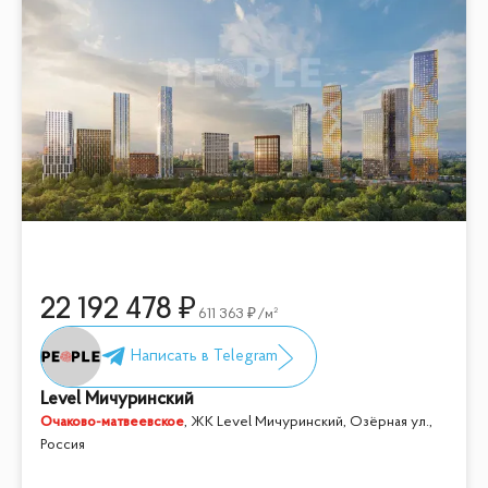
22 192 478
611 363
/м²
Level Мичуринский
Очаково-матвеевское
,
ЖК Level Мичуринский, Озёрная ул.,
Россия