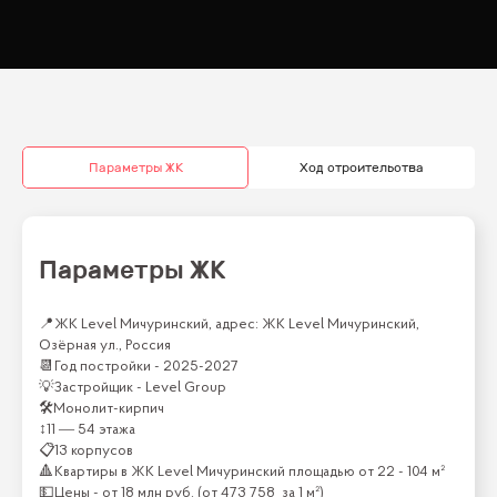
Параметры ЖК
Ход строительства
Параметры ЖК
📍
ЖК Level Мичуринский, адрес: ЖК Level Мичуринский,
Озёрная ул., Россия
📆
Год постройки -
2025-2027
💡
Застройщик -
Level Group
🛠
Монолит-кирпич
↕
11 — 54 этажа
📋
13 корпусов
🔺
Квартиры
в ЖК
Level Мичуринский
площадью от
22 - 104 м²
💵
Цены -
от
18 млн
руб.
(от
473 758
за 1 м²)