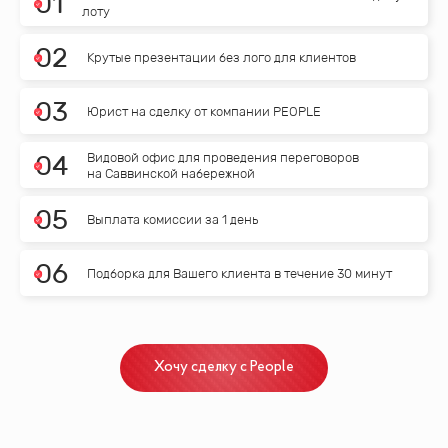
0
1
лоту
0
2
Крутые презентации без лого для клиентов
0
3
Юрист на сделку от компании PEOPLE
Видовой офис для проведения переговоров
0
4
на Саввинской набережной
0
5
Выплата комиссии за 1 день
0
6
Подборка для Вашего клиента в течение 30 минут
Хочу сделку с People