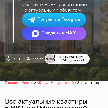
Скачайте PDF-презентацию
с актуальными объектами
Получить в Telegram
Получить в MAX
Продать квартиру в
На карте
Агентам
Level Мичуринский
Главная
Москва
ЖК Level Мичуринский
2-комнатные
Все актуальные квартиры