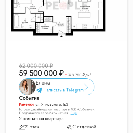
62 000 000
59 500 000
743 750
/м²
Елена
Событие
Раменки
,
ул. Янковского, 1к3
Готовая дизайнерская квартира в ЖК «Событие».
Предлагается евро-2-комнатная
...
Ещё
2-комнатная квартира
21 этаж
С отделкой