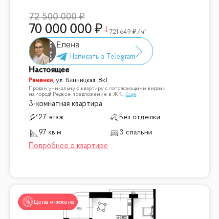
72 500 000
70 000 000
721 649
/м²
Елена
Настоящее
Раменки
,
ул. Винницкая, 8к1
Продам уникальную квартиру с потрясающими видами
на город! Редкое предложение в ЖК
...
Ещё
3-комнатная квартира
27 этаж
Без отделки
97 кв.м
3 спальни
Цена снижена