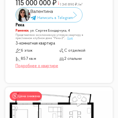
115 000 000
1 341 890
/м²
Валентина
Река
Раменки
,
ул. Сергея Бондарчука, 4
Представляем эксклюзивную угловую квартиру в
престижном клубном доме "Река-2",
...
Ещё
3-комнатная квартира
6 этаж
С отделкой
85.7 кв.м
2 спальни
Цена снижена