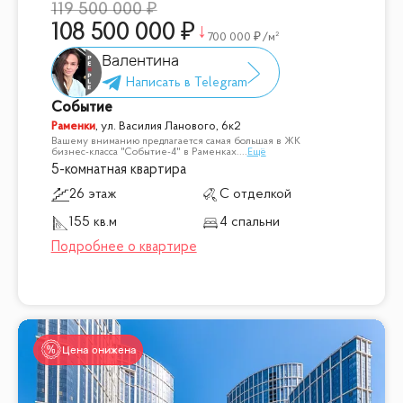
119 500 000
108 500 000
700 000
/м²
Валентина
Событие
Раменки
,
ул. Василия Ланового, 6к2
Вашему вниманию предлагается самая большая в ЖК
бизнес-класса "Событие-4" в Раменках.
...
Ещё
5-комнатная квартира
26 этаж
С отделкой
155 кв.м
4 спальни
Цена снижена