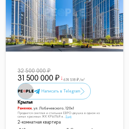
32 500 000
31 500 000
674 518
/м²
Крылья
Раменки
,
ул. Лобачевского, 120к1
Продается светлая и стильная ЕВРО-двушка в одном из
самых красивых ЖК КРЫЛЬЯ в
...
Ещё
2-комнатная квартира