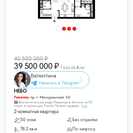
40 500 000
39 500 000
505 115
/м²
Валентина
НЕБО
Раменки
,
пр-т. Мичуринский, 56
🏙 Фантастические виды! Квартира в бетоне на 50
этаже в коллекции Family Прямая продажа
...
Ещё
2-комнатная квартира
50 этаж
Без отделки
78.2 кв.м
По запросу