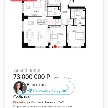
74 500 000
73 000 000
722 057
/м²
Валентина
Событие
Раменки
,
ул. Василия Ланового, 6к2
К продаже предлагается великолепная видовая