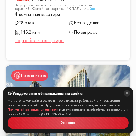
Раменки
,
ул. Янковского, 1к2
Не упустите возможность приобрести шикарный
вариант !!!! Семейная квартира | 4 СПАЛЬНИ
...
Ещё
4-комнатная квартира
8 этаж
Без отделки
145.2 кв.м
По запросу
Цена снижена
🍪 Уведомление об использовании cookie
Мы online
Мы используем файлы cookie для организации работы сайта и повышения
качества нашей работы. Продолжая использование сайта, вы соглашаетесь с
Политикой конфиденциальности
и даете согласие на обработку персональных
данных ООО «ПИПЛ» (ОГРН: 1217700640475).
Хорошо