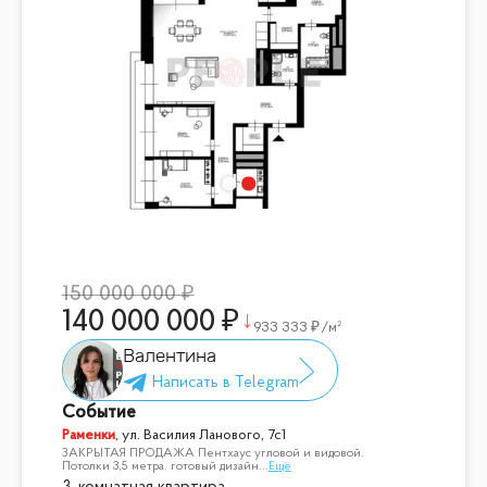
150 000 000
140 000 000
933 333
/м²
Валентина
Событие
Раменки
,
ул. Василия Ланового, 7с1
ЗАКРЫТАЯ ПРОДАЖА Пентхаус угловой и видовой.
Потолки 3,5 метра. готовый дизайн
...
Ещё