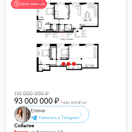
Цена снижена
110 000 000
93 000 000
640 495
/м²
Елена
Событие