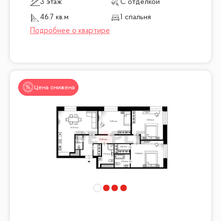
3 этаж
С отделкой
46.7 кв.м
1 спальня
Цена снижена