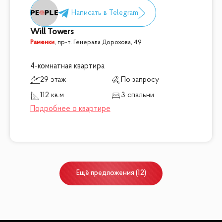
Will Towers
Раменки
,
пр-т. Генерала Дорохова, 49
4-комнатная квартира
29 этаж
По запросу
112 кв.м
3 спальни
Ещё
предложения
(
12
)