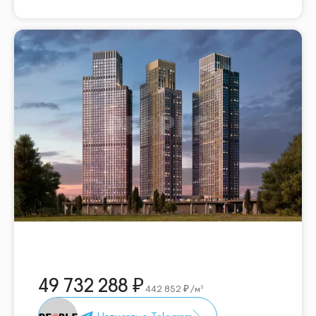
49 732 288
442 852
/м²