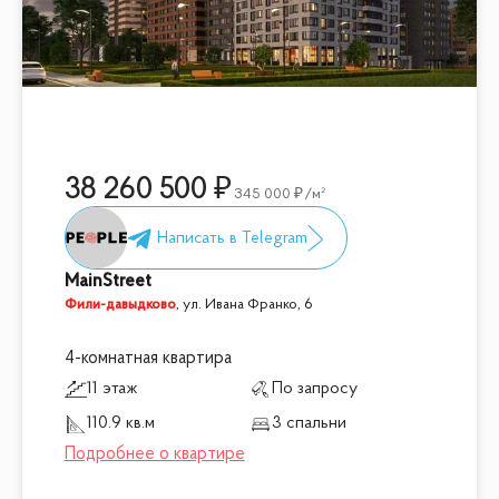
38 260 500
345 000
/м²
MainStreet
Фили-давыдково
,
ул. Ивана Франко, 6
4-комнатная квартира
11 этаж
По запросу
110.9 кв.м
3 спальни