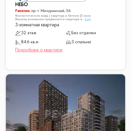
НЕБО
Раменки
,
пр-т. Мичуринский, 56
Фантастические виды | квартира в бетоне |5 окон
Вашему вниманию предлагается квартире в
...
Ещё
3-комнатная квартира
32 этаж
Без отделки
84.6 кв.м
3 спальни