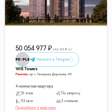
50 054 977
446 919
/м²
Will Towers
Раменки
,
пр-т. Генерала Дорохова, 49
4-комнатная квартира
31 этаж
По запросу
112 кв.м
3 спальни