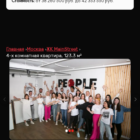
Стоимость
:
от
38 260 500
руб.
до
42 353 550
руб.
Главная
Москва
ЖК MainStreet
4-х комнатная квартира, 123.3 м²