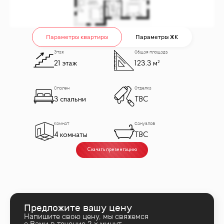
Параметры квартиры
Параметры ЖК
Этаж
Общая площадь
21 этаж
123.3 м²
Спален
Отделка
3 спальни
TBC
Комнат
Санузлов
4 комнаты
TBC
Скачать презентацию
Предложите вашу цену
Напишите свою цену, мы свяжемся
с Вами в течение 2‑х минут