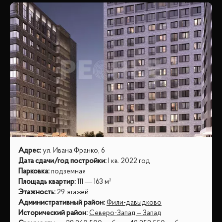
Адрес
:
ул. Ивана Франко, 6
Дата сдачи/год постройки
:
I кв. 2022 год
Парковка
:
подземная
Площадь квартир
:
111 — 163 м²
Этажность
:
29 этажей
Административный район
:
Фили-давыдково
Исторический район
:
Северо-Запад – Запад