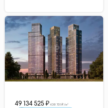
49 134 525
438 701
/м²