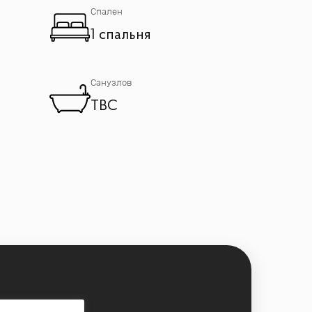
Спален
1 спальня
Санузлов
TBC