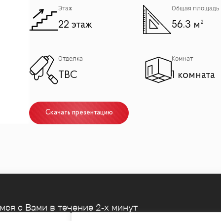
Этаж
Общая площадь
22 этаж
56.3 м²
Отделка
Комнат
TBC
1 комната
Скачать презентацию
емся
с Вами в течение 2‑х минут