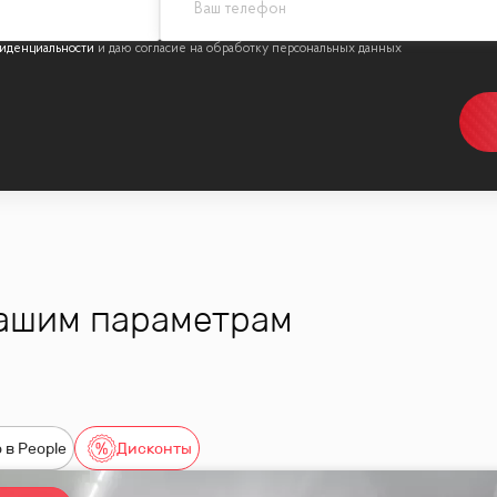
иденциальности
вашим параметрам
 в People
Дисконты