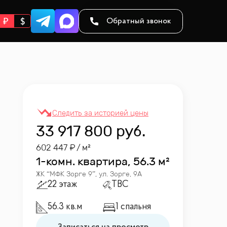
Обратный звонок
33 917 800
руб.
602 447
/ м²
1-комн. квартира, 56.3 м²
ЖК “
МФК Зорге 9
”
,
ул. Зорге, 9А
22 этаж
TBC
56.3 кв.м
1 спальня