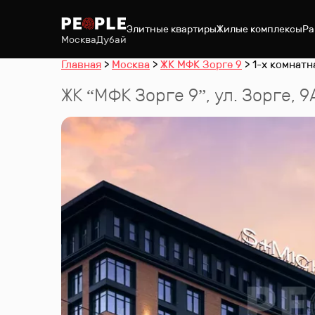
Элитные квартиры
Жилые комплексы
Ра
Москва
Дубай
Главная
Москва
ЖК МФК Зорге 9
1-х комнатн
ЖК “
МФК Зорге 9
”
,
ул. Зорге, 9