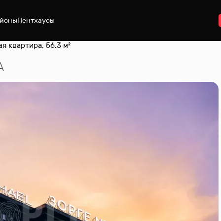
йоны
Пентхаусы
ая квартира, 56.3 м²
А