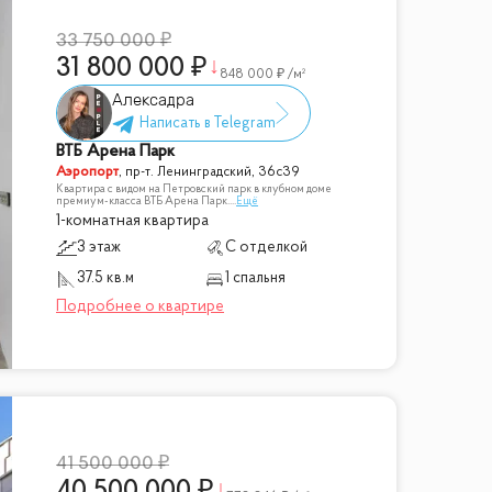
33 750 000
31 800 000
848 000
/м²
Алексадра
ВТБ Арена Парк
Аэропорт
,
пр-т. Ленинградский, 36с39
Квартира с видом на Петровский парк в клубном доме
премиум-класса ВТБ Арена Парк.
...
Ещё
1-комнатная квартира
3 этаж
С отделкой
37.5 кв.м
1 спальня
41 500 000
40 500 000