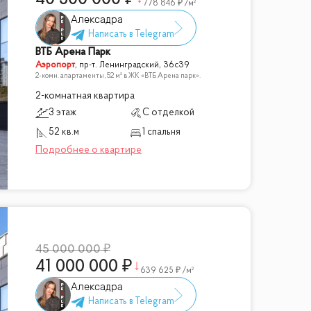
778 846
/м²
Алексадра
ВТБ Арена Парк
Аэропорт
,
пр-т. Ленинградский, 36с39
2-комн. апартаменты, 52 м² в ЖК «ВТБ Арена парк».
2-комнатная квартира
3 этаж
С отделкой
52 кв.м
1 спальня
45 000 000
41 000 000
639 625
/м²
Алексадра