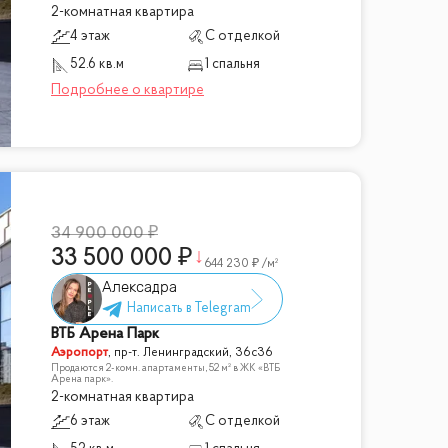
2-комнатная квартира
4 этаж
С отделкой
52.6 кв.м
1 спальня
34 900 000
33 500 000
644 230
/м²
Алексадра
ВТБ Арена Парк
Аэропорт
,
пр-т. Ленинградский, 36с36
Продаются 2-комн. апартаменты, 52 м² в ЖК «ВТБ
Арена парк».
2-комнатная квартира
6 этаж
С отделкой