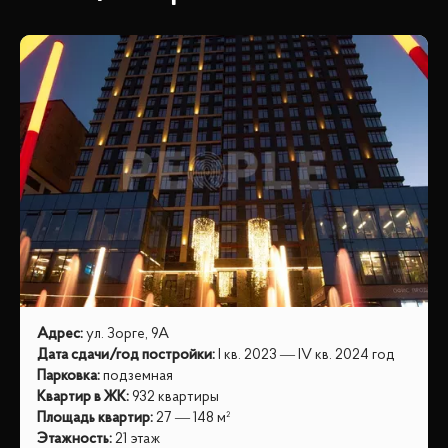
Адрес
:
ул. Зорге, 9А
Дата сдачи/год постройки
:
I кв. 2023 — IV кв. 2024 год
Парковка
:
подземная
Квартир в ЖК
:
932 квартиры
Площадь квартир
:
27 — 148 м²
Этажность
:
21 этаж