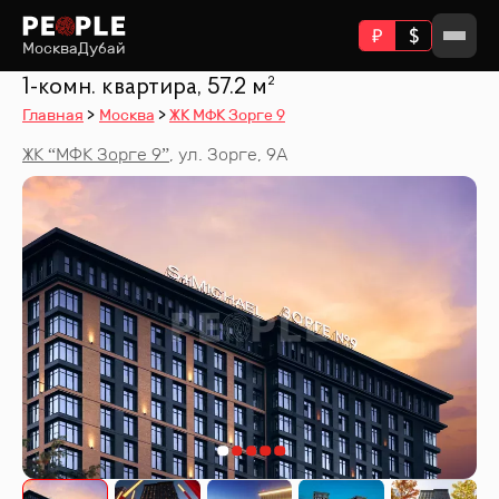
Москва
Дубай
1-комн. квартира, 57.2 м²
Главная
Москва
ЖК МФК Зорге 9
ЖК “
МФК Зорге 9
”
,
ул. Зорге, 9А