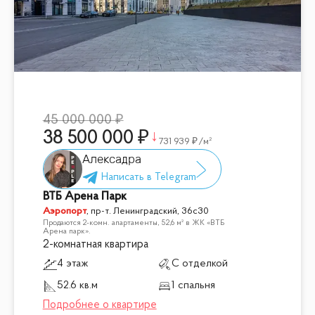
45 000 000
38 500 000
731 939
/м²
Алексадра
ВТБ Арена Парк
Аэропорт
,
пр-т. Ленинградский, 36с30
Продаются 2-комн. апартаменты, 52,6 м² в ЖК «ВТБ
Арена парк».
2-комнатная квартира
4 этаж
С отделкой
52.6 кв.м
1 спальня