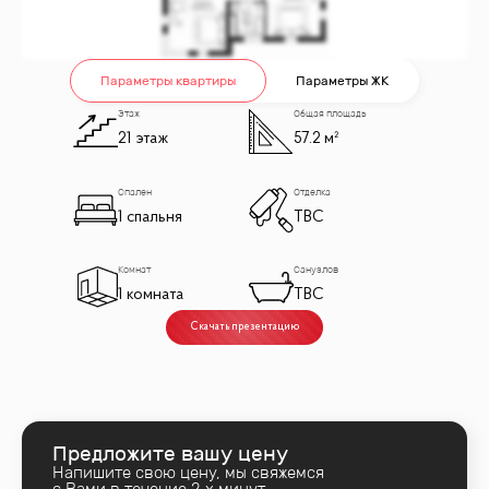
Параметры квартиры
Параметры ЖК
Этаж
Общая площадь
21 этаж
57.2 м²
Спален
Отделка
1 спальня
TBC
Комнат
Санузлов
1 комната
TBC
Скачать презентацию
Предложите вашу цену
Напишите свою цену, мы свяжемся
с Вами в течение 2‑х минут