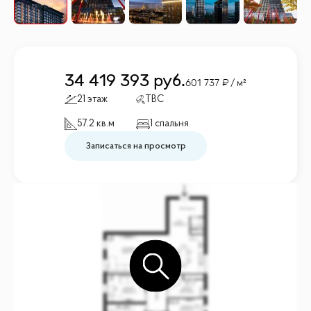
34 419 393
руб.
601 737
/ м²
21 этаж
TBC
57.2 кв.м
1 спальня
Записаться на просмотр