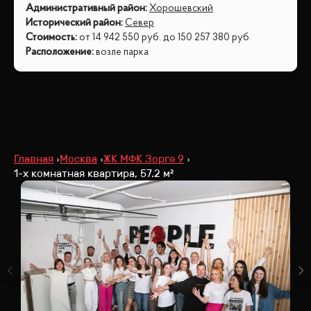
Административный район
:
Хорошевский
Исторический район
:
Север
Стоимость
:
от
14 942 550
руб.
до
150 257 380
руб.
Расположение
:
возле парка
Главная
Москва
ЖК МФК Зорге 9
1-х комнатная квартира, 57.2 м²