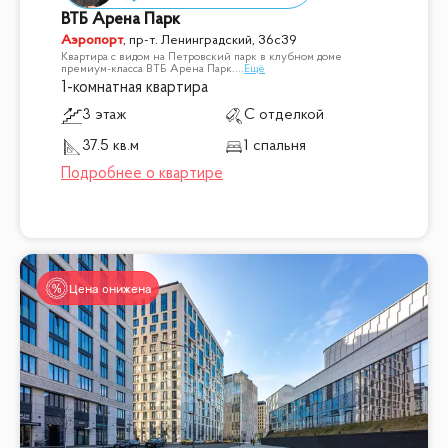
ВТБ Арена Парк
Аэропорт
,
пр-т. Ленинградский, 36с39
Квартира с видом на Петровский парк в клубном доме
премиум-класса ВТБ Арена Парк.
...
Ещё
1-комнатная квартира
3 этаж
С отделкой
37.5 кв.м
1 спальня
Цена снижена