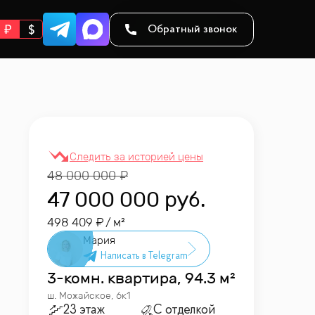
Обратный звонок
48 000 000
47 000 000
руб.
498 409
/ м²
Мария
3-комн. квартира, 94.3 м²
ш. Можайское, 6к1
23 этаж
С отделкой