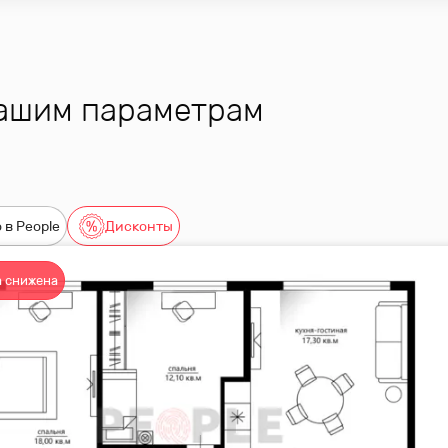
вашим параметрам
 в People
Дисконты
 снижена