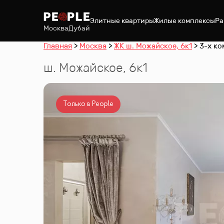
Элитные квартиры
Жилые комплексы
Ра
Москва
Дубай
Главная
Москва
ЖК ш. Можайское, 6к1
3-х ко
ш. Можайское, 6к1
Только в People