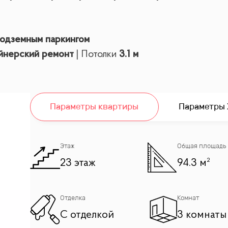
одземным паркингом
йнерский ремонт
| Потолки
3.1 м
Параметры квартиры
Параметры
Этаж
Общая площадь
23 этаж
94.3 м²
Отделка
Комнат
рована
(Готово к заезду!)
С отделкой
3 комнаты