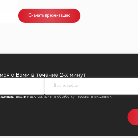
шоссе, 6к1 | Рядом остановки | Метро: ~Славянский
ой инфраструктурой (Магазины, сады, парки)
Скачать презентацию
а | Собственный подземный паркинг | Ухоженная т
ортной жизни в готовом ремонте!
емся
с Вами в течение 2‑х минут
иденциальности