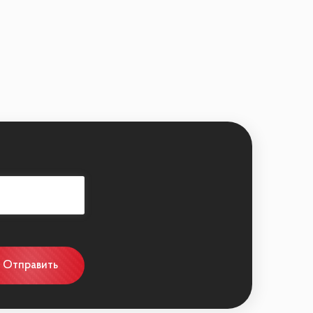
 бульвар / Кунцевская
ерритория
Отправить