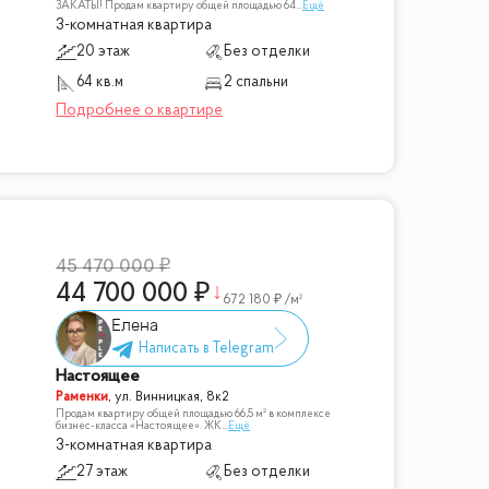
ЗАКАТЫ! Продам квартиру общей площадью 64
...
Ещё
3-комнатная квартира
20 этаж
Без отделки
64 кв.м
2 спальни
45 470 000
44 700 000
672 180
/м²
Елена
Настоящее
Раменки
,
ул. Винницкая, 8к2
Продам квартиру общей площадью 66,5 м² в комплексе
бизнес-класса «Настоящее». ЖК
...
Ещё
3-комнатная квартира
27 этаж
Без отделки