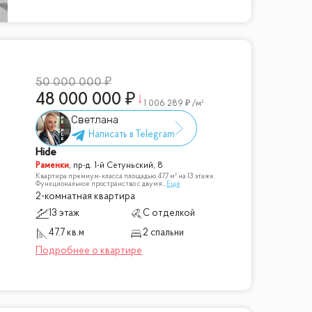
50 000 000
48 000 000
1 006 289
/м²
Светлана
Hide
Раменки
,
пр-д. 1-й Сетуньский, 8
Квартира премиум-класса площадью 47,7 м² на 13 этаже.
Функциональное пространство с двумя
...
Ещё
2-комнатная квартира
13 этаж
С отделкой
47.7 кв.м
2 спальни