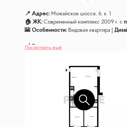
📍 Адрес:
Можайское шоссе, 6, к. 1
🏠 ЖК:
Современный комплекс 2009 г. с
п
🌇 Особенности:
Видовая квартира |
Диза
📐 Планировка:
Посмотреть ещё
✔ Кухня-гостиная
✔ 2 спальни
✔ 1 санузел
🔑 Ключевые детали для покупателя:
👤 Собственник:
один
🔐 Обременения:
нет
🛋 Остается ли мебель:
Полностью мебли