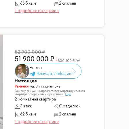
66.5 кв.м
2 спальни
52 900 000
51 900 000
830 400
/м²
Елена
Настоящее
Раменки
,
ул. Винницкая, 8к2
Вашему вниманию предлагается в продажу светлая
квартира с современным ремонтом.
...
Ещё
2-комнатная квартира
3 этаж
С отделкой
62.5 кв.м
2 спальни