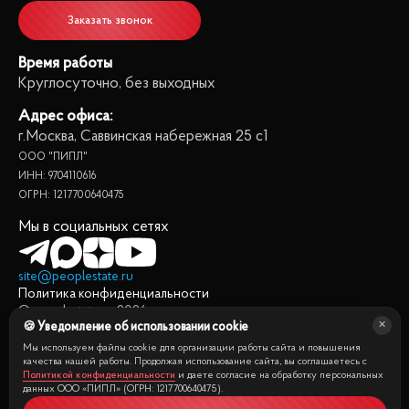
Заказать звонок
Время работы
Круглосуточно, без выходных
Адрес офиса:
г.Москва, Саввинская набережная 25 с1
ООО "ПИПЛ"
ИНН: 9704110616
ОГРН: 1217700640475
Мы в социальных сетях
site@peoplestate.ru
Политика конфиденциальности
© peoplestate.ru
2026
🍪 Уведомление об использовании cookie
Представленная на сайте информация, в т.ч. стоимости
квартир, носит информационный характер и не является
Мы используем файлы cookie для организации работы сайта и повышения
публичной офертой. Условия продажи квартиры могут быть
качества нашей работы. Продолжая использование сайта, вы соглашаетесь с
Политикой конфиденциальности
и даете согласие на обработку персональных
изменены собственником без уведомления.
данных ООО «ПИПЛ» (ОГРН: 1217700640475).