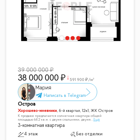
спокойствие и комфортную жизнь в Москве!
📞 Звоните сейчас, чтобы записаться на просмотр и узнать
подробности!
39 000 000
38 000 000
591 900
/м²
Мария
Остров
Хорошево-мневники
,
6-й квартал, 12к1, ЖК Остров
К продаже предлагается солнечная квартира общей
площадью 64.2 кв.м. с двумя спальнями, двумя
...
Ещё
3-комнатная квартира
4 этаж
Без отделки