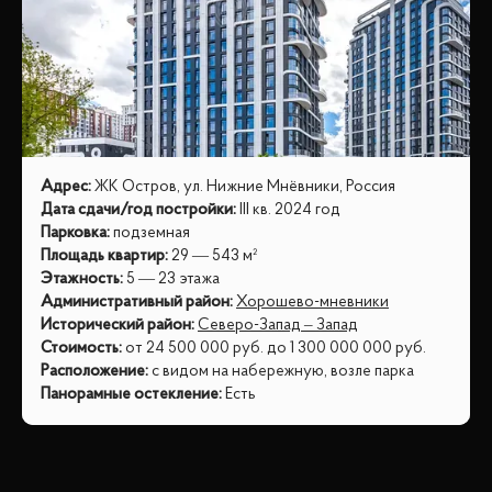
Адрес
:
ЖК Остров, ул. Нижние Мнёвники, Россия
Дата сдачи/год постройки
:
III кв. 2024 год
Парковка
:
подземная
Площадь квартир
:
29 — 543 м²
Этажность
:
5 — 23 этажа
Административный район
:
Хорошево-мневники
Исторический район
:
Северо-Запад – Запад
Стоимость
:
от
24 500 000
руб.
до
1 300 000 000
руб.
Расположение
:
с видом на набережную, возле парка
Панорамные остекление
:
Есть