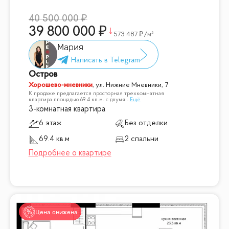
40 500 000
39 800 000
573 487
/м²
Мария
Остров
Хорошево-мневники
,
ул. Нижние Мневники, 7
К продаже предлагается просторная трехкомнатная
квартира площадью 69.4 кв.м. с двумя
...
Ещё
3-комнатная квартира
6 этаж
Без отделки
69.4 кв.м
2 спальни
Цена снижена