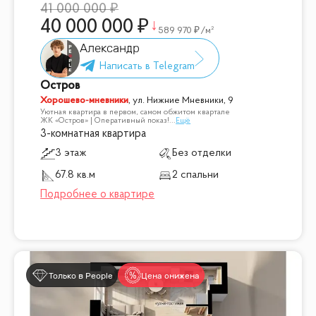
41 000 000
40 000 000
589 970
/м²
Александр
Остров
Хорошево-мневники
,
ул. Нижние Мневники, 9
Уютная квартира в первом, самом обжитом квартале
ЖК «Остров» | Оперативный показ!
...
Ещё
3-комнатная квартира
3 этаж
Без отделки
67.8 кв.м
2 спальни
Только в People
Цена снижена