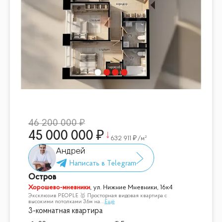
46 200 000
45 000 000
632 911
/м²
Андрей
Остров
Хорошево-мневники
,
ул. Нижние Мневники, 16к4
Эксклюзив PEOPLE 🥇 Просторная видовая квартира с
высокими потолками 3.6м на
...
Ещё
3-комнатная квартира