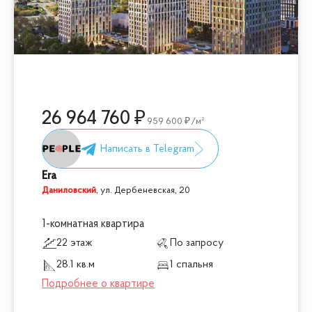
26 964 760
959 600
/м²
Era
Даниловский
,
ул. Дербеневская, 20
1-комнатная квартира
22 этаж
По запросу
28.1 кв.м
1 спальня