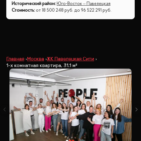
Исторический район
:
Юго-Восток – Павелецкая
Стоимость
:
от
18 500 248
руб.
до
96 522 291
руб.
Главная
Москва
ЖК Павелецкая Сити
1-х комнатная квартира, 31.1 м²