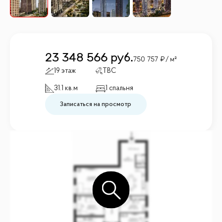
23 348 566
руб.
750 757
/ м²
19 этаж
TBC
31.1 кв.м
1 спальня
Записаться на просмотр