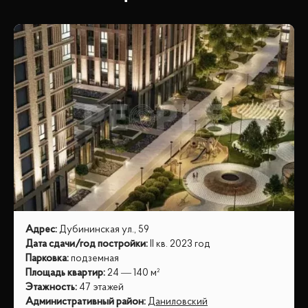
Адрес
:
Дубининская ул., 59
Дата сдачи/год постройки
:
II кв. 2023 год
Парковка
:
подземная
Площадь квартир
:
24 — 140 м²
Этажность
:
47 этажей
Административный район
:
Даниловский