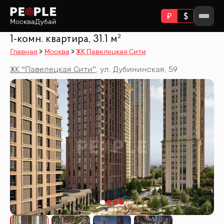
Москва
Дубай
1-комн. квартира, 31.1 м²
Главная
Москва
ЖК Павелецкая Сити
ЖК “
Павелецкая Сити
”
,
ул. Дубининская, 59