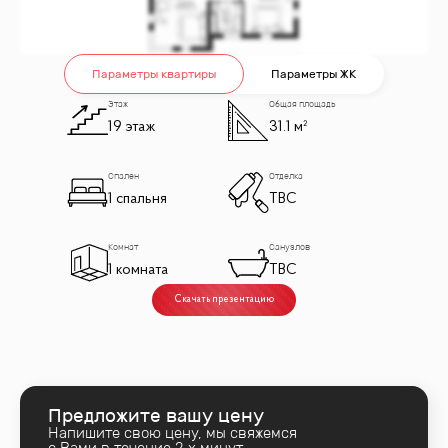
Параметры квартиры
Параметры ЖК
Этаж
Общая площадь
19 этаж
31.1 м²
Спален
Отделка
1 спальня
TBC
Комнат
Санузлов
1 комната
TBC
Скачать презентацию
Предложите вашу цену
Напишите свою цену, мы свяжемся
с Вами в течение 2‑х минут