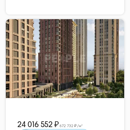
24 016 552
672 732
/м²