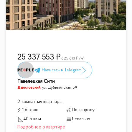
25 337 553
625 618
/м²
Павелецкая Сити
Даниловский
,
ул. Дубининская, 59
2-комнатная квартира
16 этаж
По запросу
40.5 кв.м
1 спальня