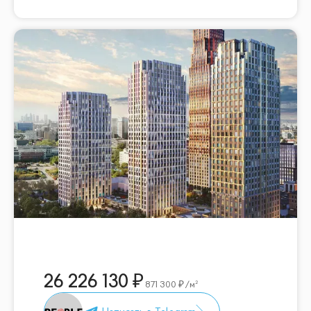
26 226 130
871 300
/м²