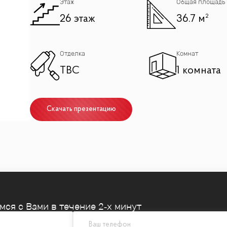
Этаж
Общая площадь
26 этаж
36.7 м²
Отделка
Комнат
TBC
1 комната
Скачать презентацию
емся
с Вами в течение 2‑х минут