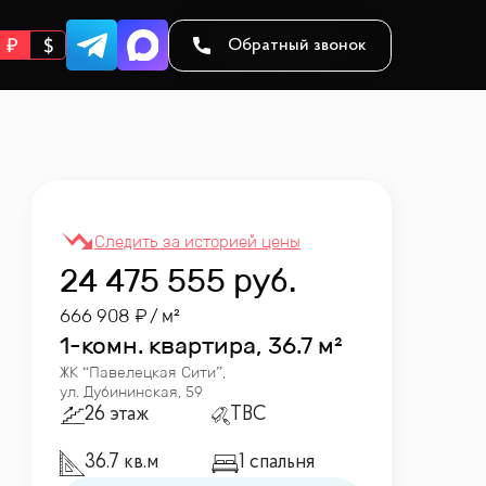
Обратный звонок
24 475 555
руб.
666 908
/ м²
1-комн. квартира, 36.7 м²
ЖК “
Павелецкая Сити
”
,
ул. Дубининская, 59
26 этаж
TBC
36.7 кв.м
1 спальня