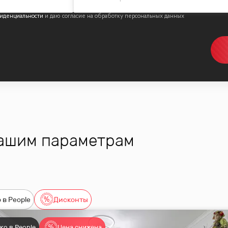
иденциальности
вашим параметрам
 в People
Дисконты
ко в People
Цена снижена