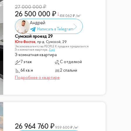
27 000 000
26 500 000
414 062
/м²
Андрей
Сумской проезд 29
Юго-Восток
,
пр-д. Сумской, 29
Эксклюзив агентства PEOPLE К продаже предлагается
3-х комнатная квартира
...
Ещё
3-комнатная квартира
7 этаж
С отделкой
64 кв.м
2 спальни
26 964 760
959 600
/м²