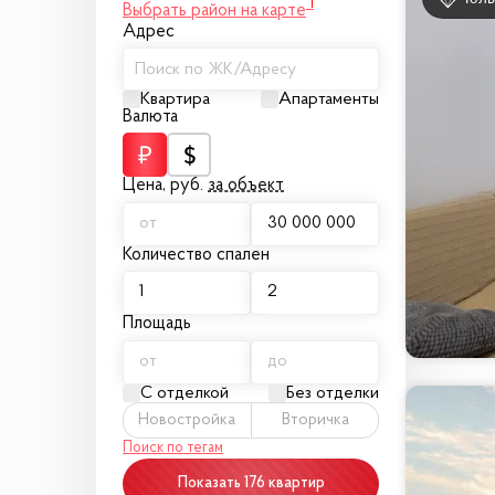
1
Выбрать район на карте
Адрес
Поиск по ЖК/Адресу
Квартира
Апартаменты
Валюта
Цена,
руб.
за объект
Количество спален
Площадь
С отделкой
Без отделки
Новостройка
Вторичка
Поиск по тегам
Показать 176 квартир