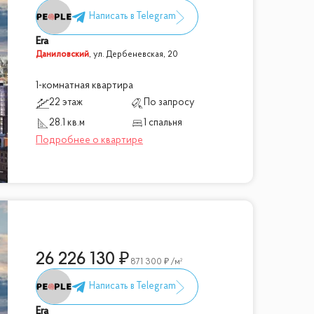
Era
Даниловский
,
ул. Дербеневская, 20
1-комнатная квартира
22 этаж
По запросу
28.1 кв.м
1 спальня
26 226 130
871 300
/м²
Era