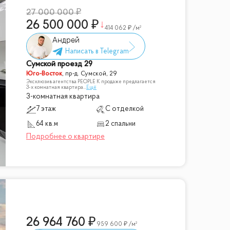
27 000 000
26 500 000
414 062
/м²
Андрей
Сумской проезд 29
Юго-Восток
,
пр-д. Сумской, 29
Эксклюзив агентства PEOPLE К продаже предлагается
3-х комнатная квартира
...
Ещё
3-комнатная квартира
7 этаж
С отделкой
64 кв.м
2 спальни
26 964 760
959 600
/м²