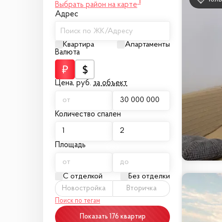
1
Выбрать район на карте
Адрес
Поиск по ЖК/Адресу
Квартира
Апартаменты
Валюта
Цена,
руб.
за объект
Количество спален
Площадь
С отделкой
Без отделки
Новостройка
Вторичка
Поиск по тегам
Показать 176 квартир