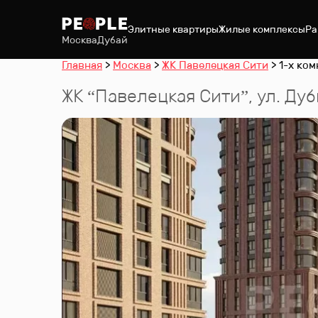
Элитные квартиры
Жилые комплексы
Ра
Москва
Дубай
Главная
Москва
ЖК Павелецкая Сити
1-х ком
ЖК “
Павелецкая Сити
”
,
ул. Ду