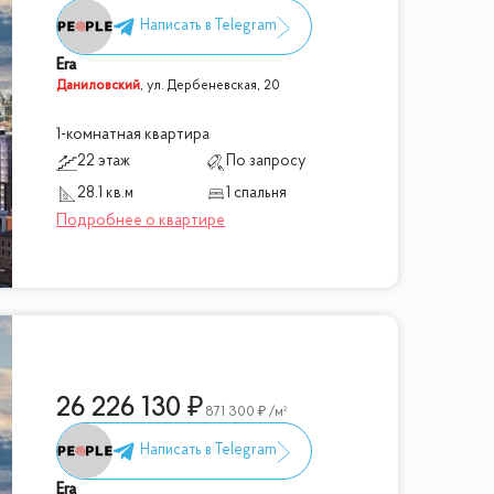
Era
Даниловский
,
ул. Дербеневская, 20
1-комнатная квартира
22 этаж
По запросу
28.1 кв.м
1 спальня
26 226 130
871 300
/м²
Era