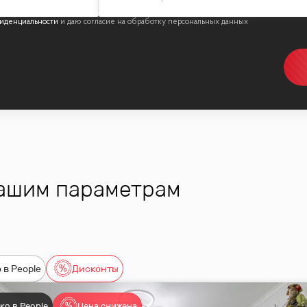
иденциальности
вашим параметрам
 в People
Дисконты
ко в People
Цена снижена