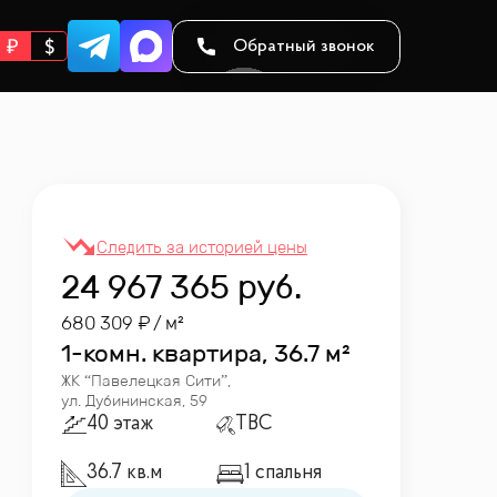
Обратный звонок
24 967 365
руб.
680 309
/ м²
1-комн. квартира, 36.7 м²
ЖК “
Павелецкая Сити
”
,
ул. Дубининская, 59
40 этаж
TBC
36.7 кв.м
1 спальня