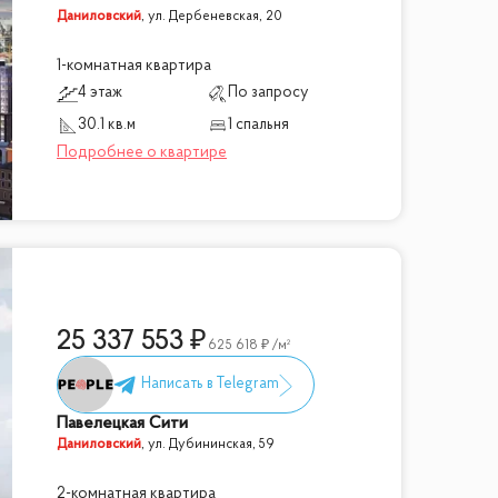
Даниловский
,
ул. Дербеневская, 20
1-комнатная квартира
4 этаж
По запросу
30.1 кв.м
1 спальня
25 337 553
625 618
/м²
Павелецкая Сити
Даниловский
,
ул. Дубининская, 59
2-комнатная квартира