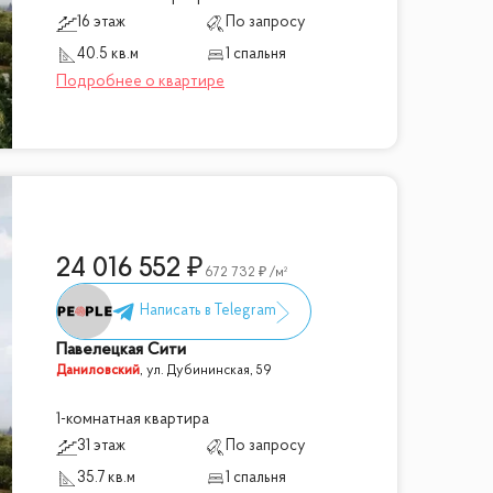
16 этаж
По запросу
40.5 кв.м
1 спальня
24 016 552
672 732
/м²
Павелецкая Сити
Даниловский
,
ул. Дубининская, 59
1-комнатная квартира
31 этаж
По запросу
35.7 кв.м
1 спальня