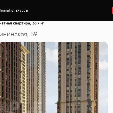
йоны
Пентхаусы
натная квартира, 36.7 м²
бининская, 59