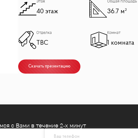
Этаж
Общая площадь
40 этаж
36.7 м²
Отделка
Комнат
TBC
1 комната
Скачать презентацию
емся
с Вами в течение 2‑х минут