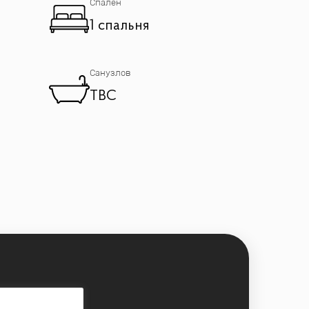
Спален
1 спальня
Санузлов
TBC