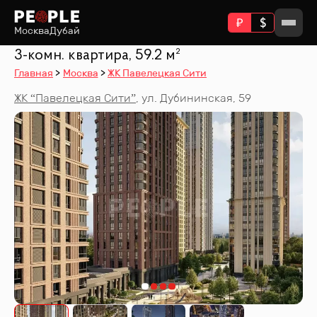
Москва
Дубай
3-комн. квартира, 59.2 м²
Главная
Москва
ЖК Павелецкая Сити
ЖК “
Павелецкая Сити
”
,
ул. Дубининская, 59