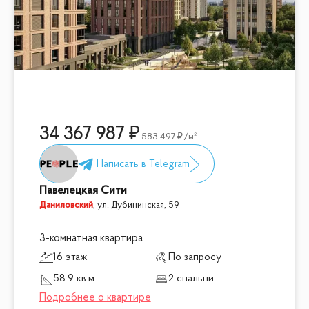
34 367 987
583 497
/м²
Павелецкая Сити
Даниловский
,
ул. Дубининская, 59
3-комнатная квартира
16 этаж
По запросу
58.9 кв.м
2 спальни