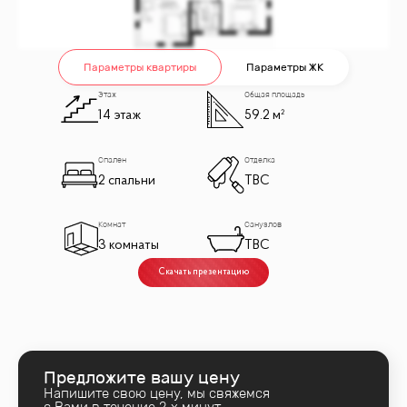
Параметры квартиры
Параметры ЖК
Этаж
Общая площадь
14 этаж
59.2 м²
Спален
Отделка
2 спальни
TBC
Комнат
Санузлов
3 комнаты
TBC
Скачать презентацию
Предложите вашу цену
Напишите свою цену, мы свяжемся
с Вами в течение 2‑х минут