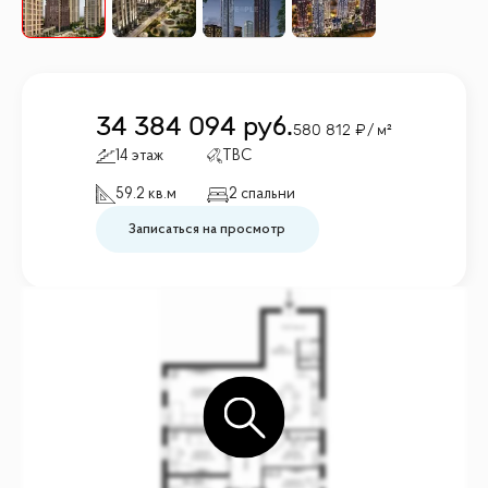
34 384 094
руб.
580 812
/ м²
14 этаж
TBC
59.2 кв.м
2 спальни
Записаться на просмотр