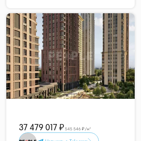
37 479 017
545 546
/м²