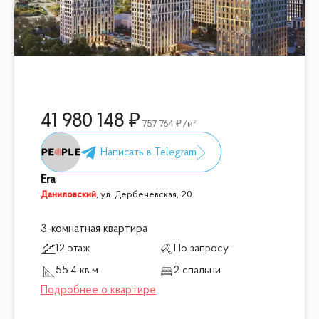
41 980 148
757 764
/м²
Era
Даниловский
,
ул. Дербеневская, 20
3-комнатная квартира
12 этаж
По запросу
55.4 кв.м
2 спальни