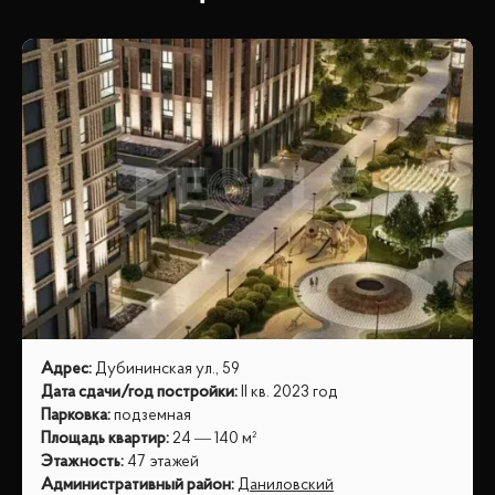
Адрес
:
Дубининская ул., 59
Дата сдачи/год постройки
:
II кв. 2023 год
Парковка
:
подземная
Площадь квартир
:
24 — 140 м²
Этажность
:
47 этажей
Административный район
:
Даниловский