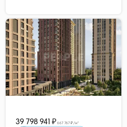
39 798 941
667 767
/м²