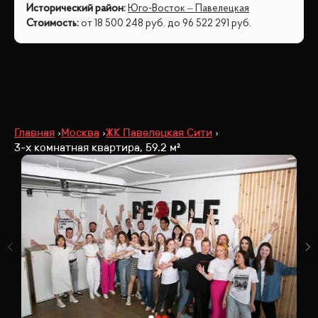
Исторический район
:
Юго-Восток – Павелецкая
Стоимость
:
от
18 500 248
руб.
до
96 522 291
руб.
Главная
Москва
ЖК Павелецкая Сити
3-х комнатная квартира, 59.2 м²