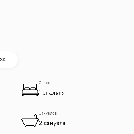
 ЖК
ым балконом,окнами в пол в гостиной.
Спален
1 спальня
Санузлов
2 санузла