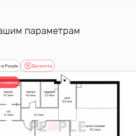
вашим параметрам
 в People
Дисконты
 снижена