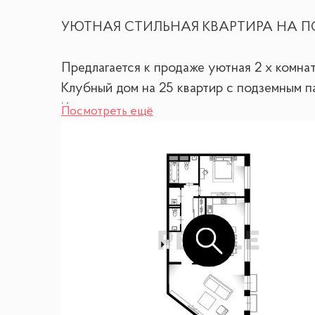
УЮТНАЯ СТИЛЬНАЯ КВАРТИРА НА П
Предлагается к продаже уютная 2 х комнат
Клубный дом на 25 квартир с подземным п
Круглосуточная охрана, детская площадка 
Посмотреть ещё
Уютная, вместе с тем, просторная квартир
Отделка выполнена в современном стиле.
Планировкой предусмотрено
- просторная прихожая
-гардеробная
-кухня гостиная
- спальня
- 2 с/узла