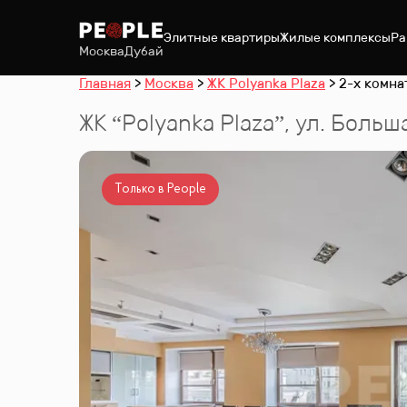
Элитные квартиры
Жилые комплексы
Ра
Москва
Дубай
Главная
Москва
ЖК Polyanka Plaza
2-х комна
ЖК “
Polyanka Plaza
”
,
ул. Больш
Только в People