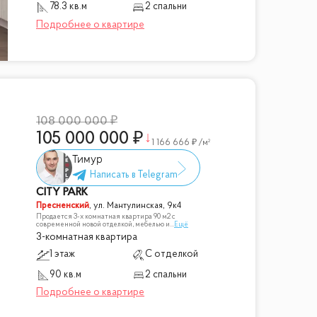
78.3 кв.м
2 спальни
108 000 000
105 000 000
1 166 666
/м²
Тимур
CITY PARK
Пресненский
,
ул. Мантулинская, 9к4
Продается 3-х комнатная квартира 90 м2 с
современной новой отделкой, мебелью и
...
Ещё
3-комнатная квартира
1 этаж
С отделкой
90 кв.м
2 спальни