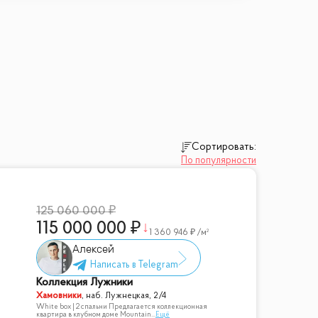
Сортировать:
По популярности
125 060 000
115 000 000
1 360 946
/м²
Алексей
Коллекция Лужники
Хамовники
,
наб. Лужнецкая, 2/4
White box | 2 спальни Предлагается коллекционная
квартира в клубном доме Mountain
...
Ещё