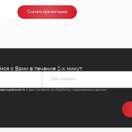
Скачать презентацию
ого,Парк искусств Музеон.
стораны
жа.
емся
с Вами в течение 2‑х минут
ркинге
иденциальности