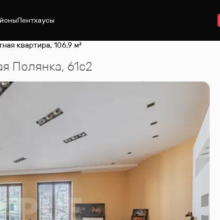
йоны
Пентхаусы
тная квартира, 106.9 м²
ая Полянка, 61с2