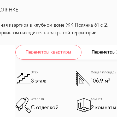
ОЛЯНКЕ
ная квартира в клубном доме ЖК Полянка 61 с 2.
аркингом находится на закрытой территории.
на территории.
Параметры квартиры
Параметры
а удобной планировки,с видами в тихий двор,с изящн
Этаж
Общая площадь
3 этаж
106.9 м²
Отделка
Комнат
С отделкой
2 комнаты