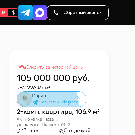
Обратный звонок
105 000 000
руб.
982 226
/ м²
Мария
2-комн. квартира, 106.9 м²
ЖК “
Polyanka Plaza
”
,
ул. Большая Полянка, 61с2
3 этаж
С отделкой