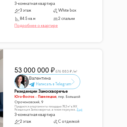
3-комнатная квартира
3 этаж
White box
84.5 кв.м
2 спальни
53 000 000
676 883
/м²
Валентина
Резиденции Замоскворечье
Юго-Восток – Павелецкая
,
пер. Большой
Строченовский, 9
Продаются апартаменты площадью 78,3 м² в ЖК
Резиденция Замоскворечье, в тихом переулке
...
Ещё
3-комнатная квартира
2 этаж
С отделкой