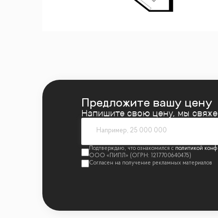
-хозяйственная комната
В непосредственной близости Парк Горьк
Третьяковская галлерея, театры ,музеи ,ре
Пешеходные прогулочные зоны.
1 взрослый собственник.Свободная прода
Предложите вашу цену
Напишите свою цену, мы свяж
Предусмотрено 1 м/место в подземном па
политикой конф