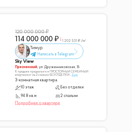
120 000 000
114 000 000
1 202 531
/м²
Тимур
Sky View
Пресненский
,
ул. Дружинниковская, 15
К продаже предлагается ПРОСТОРНЫЙ СЕМЕЙНЫЙ
апартамент на 2 спальни БЕЗ ОТДЕЛКИ,
...
Ещё
3-комнатная квартира
10 этаж
Без отделки
94.8 кв.м
2 спальни