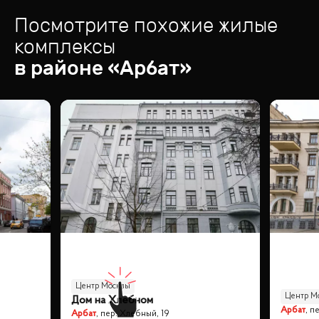
Посмотрите похожие жилые
комплексы
в районе «
Арбат
»
Центр Москвы
Центр М
Дом на Хлебном
Арбат
,
пе
Арбат
,
пер. Хлебный, 19