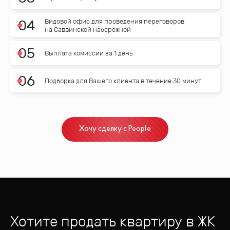
Видовой офис для проведения переговоров
0
4
на Саввинской набережной
0
5
Выплата комиссии за 1 день
0
6
Подборка для Вашего клиента в течение 30 минут
Хочу сделку с People
Хотите продать квартиру
в ЖК