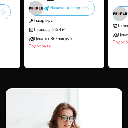
1 квартира
Площ
Площадь:
315.4 м²
Цена:
Цена:
от
780 млн
руб.