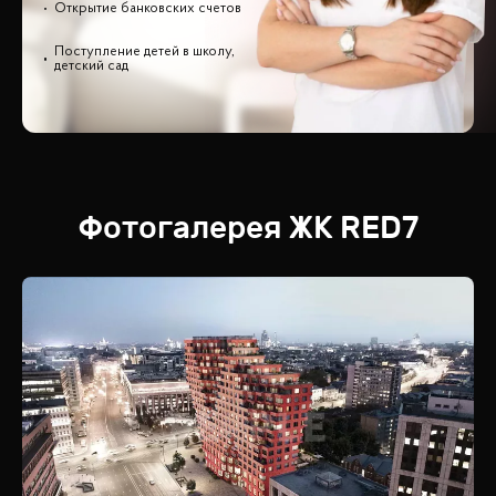
Открытие банковских счетов
Поступление детей в школу,
детский сад
Фотогалерея
ЖК
RED7