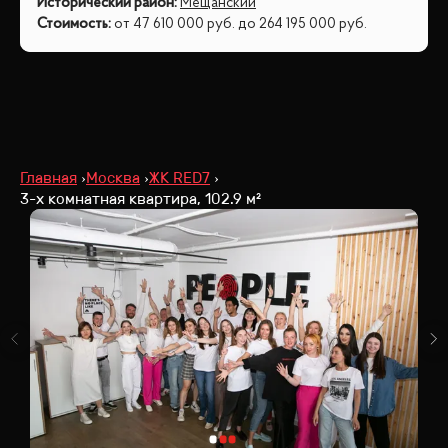
Исторический район
:
Мещанский
Стоимость
:
от
47 610 000
руб.
до
264 195 000
руб.
Главная
Москва
ЖК RED7
3-х комнатная квартира, 102.9 м²