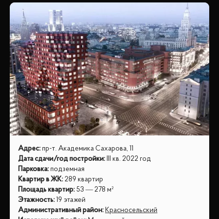
Адрес
:
пр-т. Академика Сахарова, 11
Дата сдачи/год постройки
:
III кв. 2022 год
Парковка
:
подземная
Квартир в ЖК
:
289 квартир
Площадь квартир
:
53 — 278 м²
Этажность
:
19 этажей
Административный район
:
Красносельский