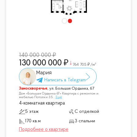
140 000 000
130 000 000
764 705
/м²
Мария
Замоскворечье
,
ул. Большая Ордынка, 67
Дом «Большая Ордынка 67» Квартира с ремонтом и
мебелью Потолки 3.5
...
Ещё
4-комнатная квартира
5 этаж
С отделкой
170 кв.м
3 спальни