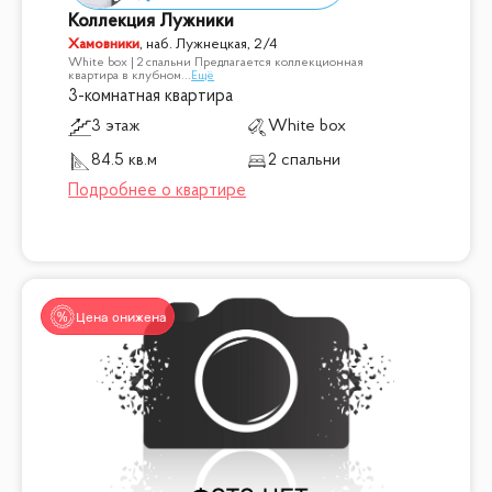
Коллекция Лужники
Хамовники
,
наб. Лужнецкая, 2/4
White box | 2 спальни Предлагается коллекционная
квартира в клубном
...
Ещё
3-комнатная квартира
3 этаж
White box
84.5 кв.м
2 спальни
Цена снижена