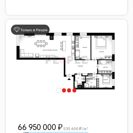
Только в People
66 950 000
535 600
/м²