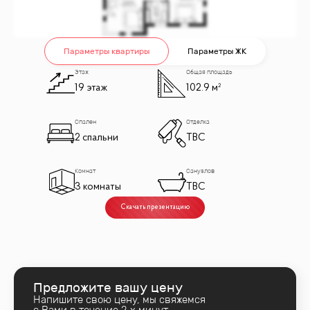
Параметры квартиры
Параметры ЖК
Этаж
Общая площадь
19 этаж
102.9 м²
Спален
Отделка
2 спальни
TBC
Комнат
Санузлов
3 комнаты
TBC
Скачать презентацию
Предложите вашу цену
Напишите свою цену, мы свяжемся
с Вами в течение 2‑х минут