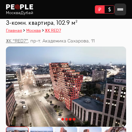
Москва
Дубай
3-комн. квартира, 102.9 м²
Главная
Москва
ЖК RED7
ЖК “
RED7
”
,
пр-т. Академика Сахарова, 11