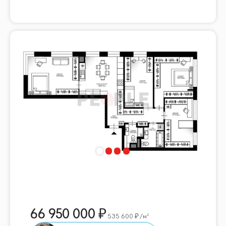
66 950 000
535 600
/м²