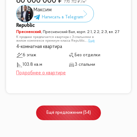
80 000 000
770 712
/м²
Максим
Republic
Пресненский
,
Пресненский Вал, корп. 2.1, 2.2, 2.3, вл. 27
К продаже предлагается квартира с 3 спальнями в
жилом комплексе премиум-класса Republic,
...
Ещё
4-комнатная квартира
6 этаж
Без отделки
103.8 кв.м
3 спальни
Ещё
предложения
(
54
)