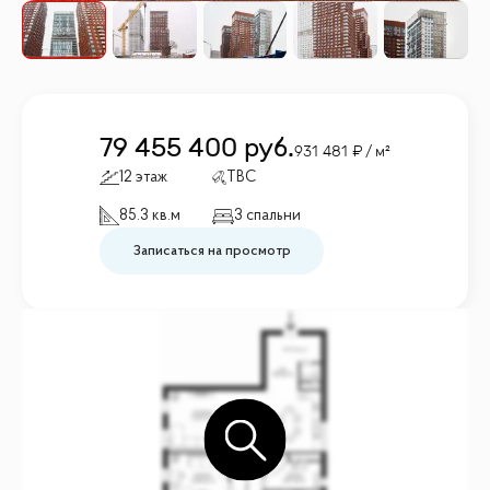
79 455 400
руб.
931 481
/ м²
12 этаж
TBC
85.3 кв.м
3 спальни
Записаться на просмотр