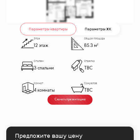
Параметры квартиры
Параметры ЖК
Этаж
Общая площадь
12 этаж
85.3 м²
Спален
Отделка
3 спальни
TBC
Комнат
Санузлов
4 комнаты
TBC
Скачать презентацию
Предложите вашу цену