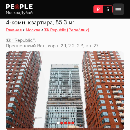
Москва
Дубай
4-комн. квартира, 85.3 м²
Главная
Москва
ЖК Republic (Репаблик)
ЖК “
Republic
”
,
Пресненский Вал, корп. 2.1, 2.2, 2.3, вл. 27