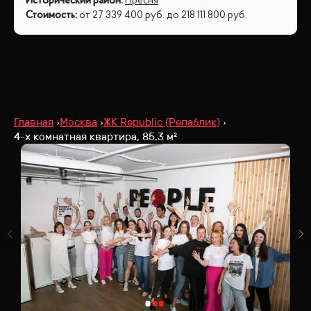
Исторический район
:
Пресня
Стоимость
:
от
27 339 400
руб.
до
218 111 800
руб.
Главная
Москва
ЖК Republic (Репаблик)
4-х комнатная квартира, 85.3 м²