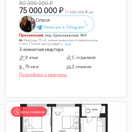
80 000 000
75 000 000
1 000 000
/м²
Олеся
Пресненский
,
пер. Ермолаевский, 18А
🏡 Квартира 75 м²с новым ремонтом в современном
стиле | Тихий центр рядом с
...
Ещё
3-комнатная квартира
4 этаж
С отделкой
75 кв.м
2 спальни
Цена снижена