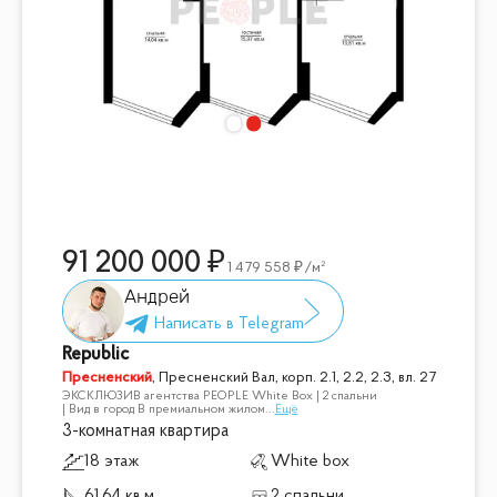
91 200 000
1 479 558
/м²
Андрей
Republic
Пресненский
,
Пресненский Вал, корп. 2.1, 2.2, 2.3, вл. 27
ЭКСКЛЮЗИВ агентства PEOPLE White Box | 2 спальни
| Вид в город В премиальном жилом
...
Ещё
3-комнатная квартира
18 этаж
White box
61.64 кв.м
2 спальни