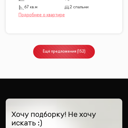
67 кв.м
2 спальни
Ещё
предложения
(
152
)
Хочу подборку! Не хочу
искать :)