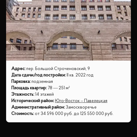
Адрес
:
пер. Большой Строченовский, 9
Дата сдачи/год постройки
:
II кв. 2022 год
Парковка
:
подземная
Площадь квартир
:
78 — 251 м²
Этажность
:
14 этажей
Исторический район
:
Юго-Восток – Павелецкая
Административный район
:
Замоскворечье
Стоимость
:
от
34 596 000
руб.
до
125 550 000
руб.