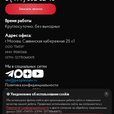
Заказать звонок
Время работы
Круглосуточно, без выходных
Адрес офиса:
г.Москва, Саввинская набережная 25 с1
ООО "ПИПЛ"
ИНН: 9704110616
ОГРН: 1217700640475
Мы в социальных сетях
site@peoplestate.ru
Политика конфиденциальности
© peoplestate.ru
2026
🍪 Уведомление об использовании cookie
Представленная на сайте информация, в т.ч. стоимости
квартир, носит информационный характер и не является
Мы используем файлы cookie для организации работы сайта и повышения
публичной офертой. Условия продажи квартиры могут быть
качества нашей работы. Продолжая использование сайта, вы соглашаетесь с
Политикой конфиденциальности
и даете согласие на обработку персональных
изменены собственником без уведомления.
данных ООО «ПИПЛ» (ОГРН: 1217700640475).