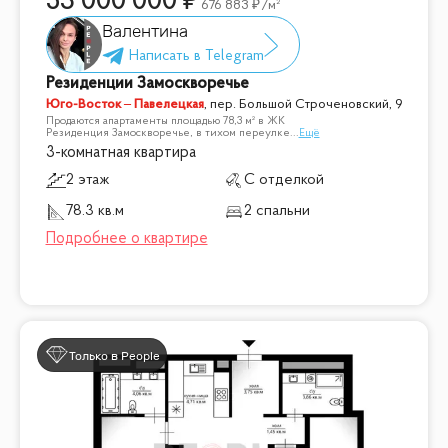
53 000 000
676 883
/м²
Валентина
Резиденции Замоскворечье
Юго-Восток – Павелецкая
,
пер. Большой Строченовский, 9
Продаются апартаменты площадью 78,3 м² в ЖК
Резиденция Замоскворечье, в тихом переулке
...
Ещё
3-комнатная квартира
2 этаж
С отделкой
78.3 кв.м
2 спальни
Только в People