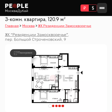
Москва
Дубай
3-комн. квартира, 120.9 м²
Главная
Москва
ЖК Резиденции Замоскворечье
ЖК “
Резиденции Замоскворечье
”
,
пер. Большой Строченовский, 9
Планировки