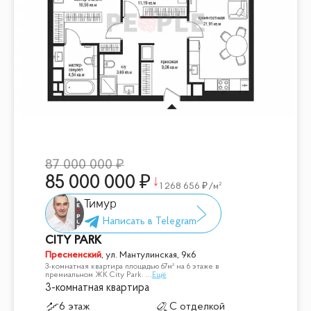
87 000 000
85 000 000
1 268 656
/м²
Тимур
CITY PARK
Пресненский
,
ул. Мантулинская, 9к6
3-комнатная квартира площадью 67м² на 6 этаже в
премиальном ЖК City Park.
...
Ещё
3-комнатная квартира
6 этаж
С отделкой