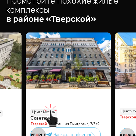
Посмотрите похожие жилые
комплексы
в районе «
Тверской
»
Центр М
Центр Москвы
с
Тверской
Советник
Тверской
,
ул. Большая Дмитровка, 7/5с2