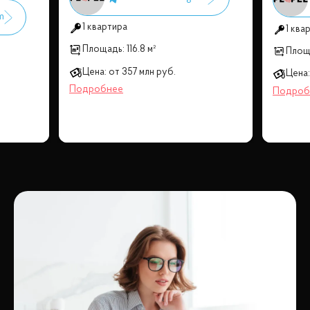
1 квартира
1 ква
Площадь:
116.8 м²
Площ
Цена:
от
357 млн
руб.
Цена: