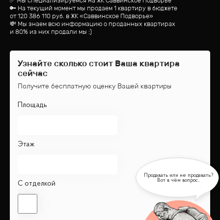
✅ Мы специализируемся на ЖК
Саввинское Подворье
🔑 На текущий момент мы продаем 1 квартиру
в бюджете
от
120 386 110
руб.
в ЖК «Саввинское Подворье»
💸 Мы знаем всю информацию о проданных квартирах
и 80% из них продали мы :)
Узнайте сколько стоит Ваша квартира
сейчас
Получите бесплатную оценку Вашей квартиры
Площадь
Этаж
С отделкой