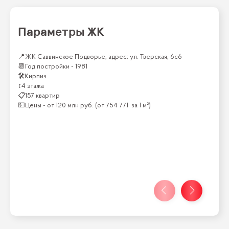
Параметры ЖК
📍
ЖК Саввинское Подворье, адрес: ул. Тверская, 6с6
📆
Год постройки -
1981
🛠
Кирпич
↕
4 этажа
📋
157 квартир
💵
Цены -
от
120 млн
руб.
(от
754 771
за 1 м²)