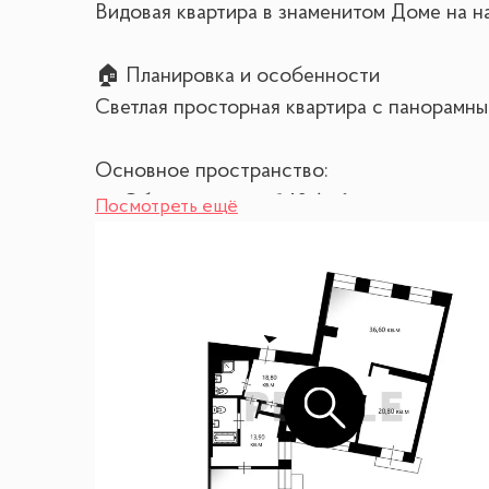
Видовая квартира в знаменитом Доме на н
🏠 Планировка и особенности
Светлая просторная квартира с панорамны
Основное пространство:
— Общая площадь 140,6 м²
Посмотреть ещё
— 4 комнаты (3 изолированные + 1 проходн
— 2 балкона
— 2 санузла (совмещённый + гостевой)
— Отдельная гардеробная
— Высокие потолки
Рекомендованное зонирование:
— Гостиная зона: просторная комната 38,
— Кухонная зона: 20,8 м² с гарнитуром и 