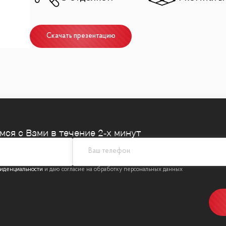
9 м² с видом в тихий внутренний двор
Скачать презентацию
 цветовой палитре
емся
с Вами в течение 2‑х минут
 без дополнительных вложений
тенциал (дом-памятник)
иденциальности
 гг., архитектор Борис Михайлович Иофан
ьного значения