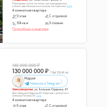
Планировка: кухня-гостиная, три изолированные
спальни, два полноценных санузла, постирочная
...
Ещё
4-комнатная квартира
3 этаж
С отделкой
104 кв.м
3 спальни
140 000 000
130 000 000
764 705
/м²
Мария
Замоскворечье
,
ул. Большая Ордынка, 67
Дом «Большая Ордынка 67» Квартира с ремонтом и
мебелью Потолки 3.5
...
Ещё
4-комнатная квартира
5 этаж
С отделкой