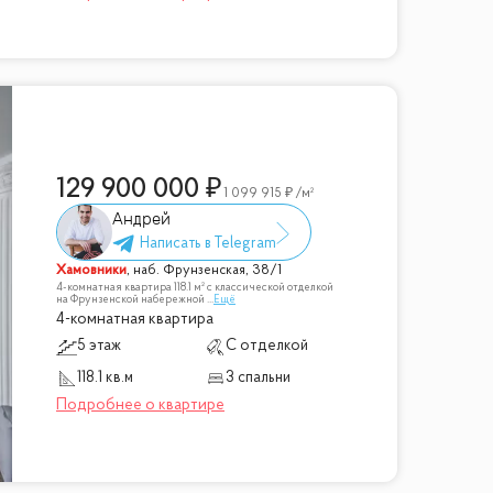
129 900 000
1 099 915
/м²
Андрей
Хамовники
,
наб. Фрунзенская, 38/1
4-комнатная квартира 118.1 м² с классической отделкой
на Фрунзенской набережной
...
Ещё
4-комнатная квартира
5 этаж
С отделкой
118.1 кв.м
3 спальни