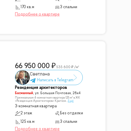
170 кв.м
3 спальни
66 950 000
535 600
/м²
Светлана
Резиденция архитекторов
Басманный
,
ул. Большая Почтовая, 28к4
Премиальная 4-комнатная квартира 125 м² в ЖК
«Резиденция Архитекторов» Краткое
...
Ещё
3-комнатная квартира
2 этаж
Без отделки
125 кв.м
3 спальни