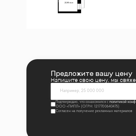
— Private zone: две спальни 15,7 м² и 20,
— Прихожая-коридор: 18,8 м²
— 2 санузла по 6 м² каждый
— Буферная зона: гардеробная
🛋 Оснащение и потенциал
— Ремонт выполнен в сдержанной светлой
— Точечные светильники
Предложите вашу цену
— Система кондиционирования
Напишите свою цену, мы свяж
— Готовность к комфортному проживанию
— Высокий ликвидный и коллекционный по
политикой конф
🏙 О доме
— Комплекс Дома правительства 1928–1931
— Объект культурного наследия регионал