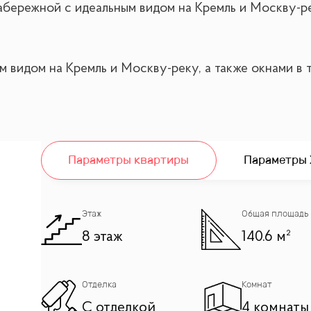
абережной с идеальным видом на Кремль и Москву-рек
м видом на Кремль и Москву-реку, а также окнами в 
ая)
Параметры квартиры
Параметры
Этаж
Общая площадь
8 этаж
140.6 м²
Отделка
Комнат
6 м² с панорамным видом на Кремль и Москву-реку
С отделкой
4 комнаты
встраиваемой техникой