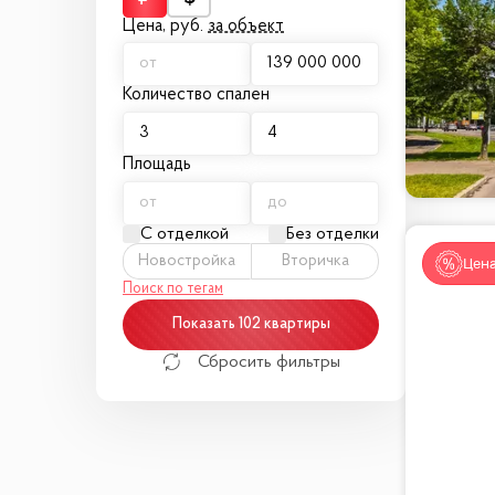
— Лучшие школы и сады столицы поблизо
Цена,
руб.
за объект
— Супермаркеты, ателье, химчистка и мно
— Удобная транспортная доступность це
Количество спален
Площадь
С отделкой
Без отделки
Новостройка
Вторичка
Цена
Поиск по тегам
Показать 102 квартиры
Сбросить фильтры