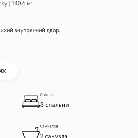
у | 140,6 м²
тихий внутренний двор.
 ЖК
Спален
3 спальни
Санузлов
2 санузла