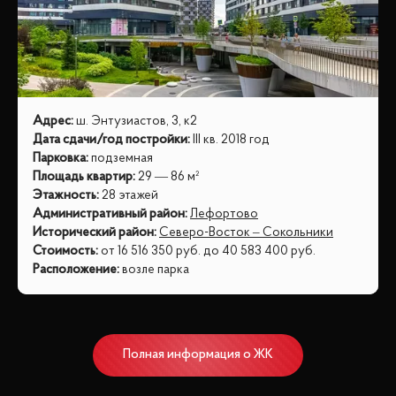
Адрес
:
ш. Энтузиастов, 3, к2
Дата сдачи/год постройки
:
III кв. 2018 год
Парковка
:
подземная
Площадь квартир
:
29 — 86 м²
Этажность
:
28 этажей
Административный район
:
Лефортово
Исторический район
:
Северо-Восток – Сокольники
Стоимость
:
от
16 516 350
руб.
до
40 583 400
руб.
Расположение
:
возле парка
Полная информация о ЖК