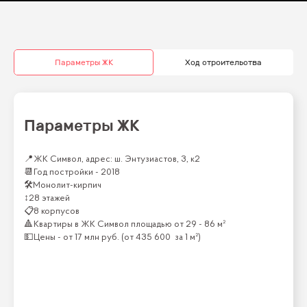
Параметры ЖК
Ход строительства
Параметры ЖК
📍
ЖК Символ, адрес: ш. Энтузиастов, 3, к2
📆
Год постройки -
2018
🛠
Монолит-кирпич
↕
28 этажей
📋
8 корпусов
🔺
Квартиры
в ЖК
Символ
площадью от
29 - 86 м²
💵
Цены -
от
17 млн
руб.
(от
435 600
за 1 м²)