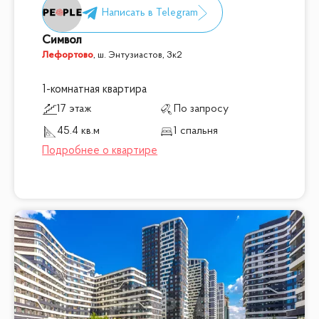
Символ
Лефортово
,
ш. Энтузиастов, 3к2
1-комнатная квартира
17 этаж
По запросу
45.4 кв.м
1 спальня