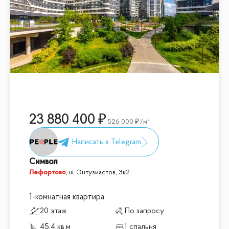
23 880 400
526 000
/м²
Символ
Лефортово
,
ш. Энтузиастов, 3к2
1-комнатная квартира
20 этаж
По запросу
45.4 кв.м
1 спальня