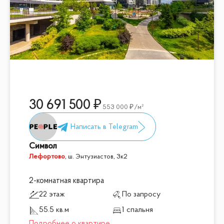
30 691 500
553 000
/м²
Символ
Лефортово
,
ш. Энтузиастов, 3к2
2-комнатная квартира
22 этаж
По запросу
55.5 кв.м
1 спальня