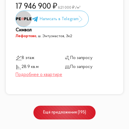
17 946 900
621 000
/м²
Символ
Лефортово
,
ш. Энтузиастов, 3к2
8 этаж
По запросу
28.9 кв.м
По запросу
Ещё
предложения
(
195
)