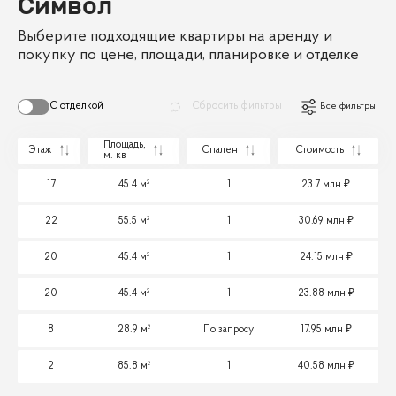
Символ
Выберите подходящие квартиры на аренду и
покупку по цене, площади, планировке и отделке
С отделкой
Сбросить фильтры
Все фильтры
Площадь,
Этаж
Спален
Стоимость
м. кв
17
45.4 м²
1
23.7 млн
22
55.5 м²
1
30.69 млн
20
45.4 м²
1
24.15 млн
20
45.4 м²
1
23.88 млн
8
28.9 м²
По запросу
17.95 млн
2
85.8 м²
1
40.58 млн