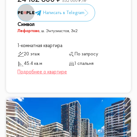
532 000
/м²
Символ
Лефортово
,
ш. Энтузиастов, 3к2
1-комнатная квартира
20 этаж
По запросу
45.4 кв.м
1 спальня