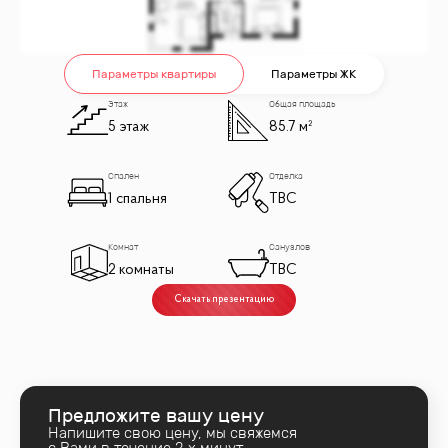
Параметры квартиры
Параметры ЖК
Этаж
Общая площадь
5 этаж
85.7 м²
Спален
Отделка
1 спальня
TBC
Комнат
Санузлов
2 комнаты
TBC
Скачать презентацию
Предложите вашу цену
Напишите свою цену, мы свяжемся
с Вами в течение 2‑х минут