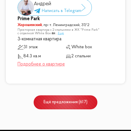
Андрей
Prime Park
Хорошевский
,
пр-т. Ленинградский, 37/2
Просторная квартира с 2 спальнями в ЖК "Prime Park"
с отделкой White Box 🏡
...
Ещё
3-комнатная квартира
31 этаж
White box
84.3 кв.м
2 спальни
Ещё
предложения
(
617
)