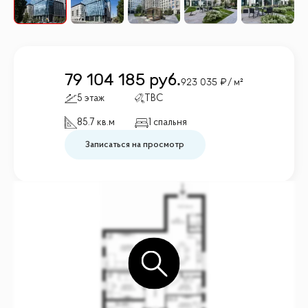
79 104 185
руб.
923 035
/ м²
5 этаж
TBC
85.7 кв.м
1 спальня
Записаться на просмотр