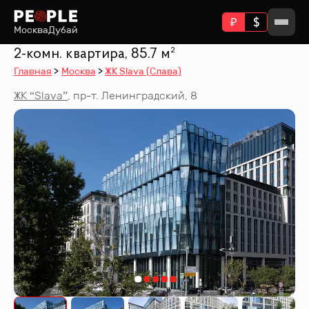
Москва
Дубай
2-комн. квартира, 85.7 м²
Главная
Москва
ЖК Slava (Слава)
ЖК “
Slava
”
,
пр-т. Ленинградский, 8