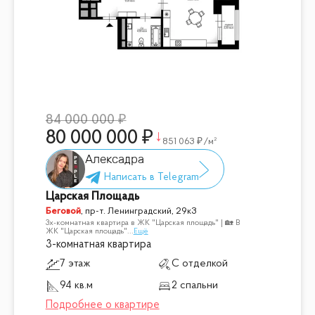
84 000 000
80 000 000
851 063
/м²
Алексадра
Царская Площадь
Беговой
,
пр-т. Ленинградский, 29к3
3х-комнатная квартира в ЖК "Царская площадь" | 🏡 В
ЖК "Царская площадь"
...
Ещё
3-комнатная квартира
7 этаж
С отделкой
94 кв.м
2 спальни