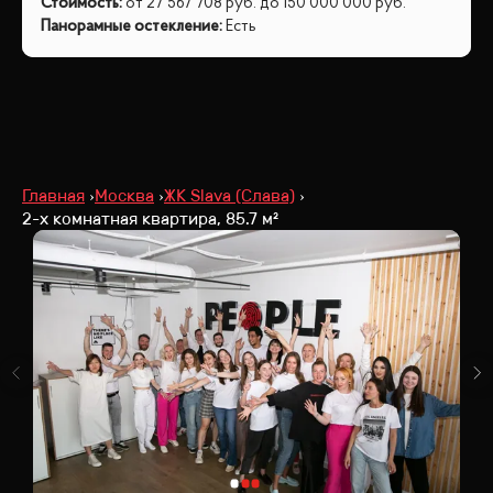
Стоимость
:
от
27 567 708
руб.
до
150 000 000
руб.
Панорамные остекление
:
Есть
Главная
Москва
ЖК Slava (Слава)
2-х комнатная квартира, 85.7 м²