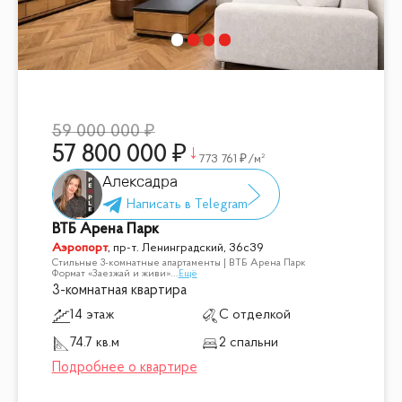
59 000 000
57 800 000
773 761
/м²
Алексадра
ВТБ Арена Парк
Аэропорт
,
пр-т. Ленинградский, 36с39
Стильные 3-комнатные апартаменты | ВТБ Арена Парк
Формат «Заезжай и живи»
...
Ещё
3-комнатная квартира
14 этаж
С отделкой
74.7 кв.м
2 спальни