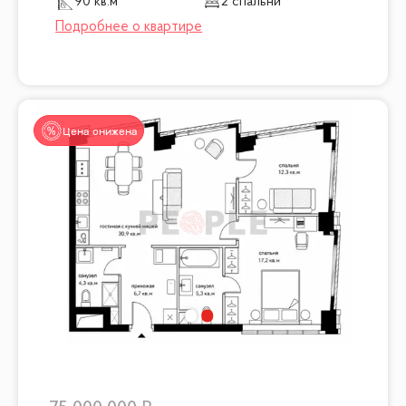
90 кв.м
2 спальни
Цена снижена