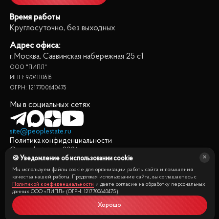
Время работы
Круглосуточно, без выходных
Адрес офиса:
г.Москва, Саввинская набережная 25 с1
ООО "ПИПЛ"
ИНН: 9704110616
ОГРН: 1217700640475
Мы в социальных сетях
site@peoplestate.ru
Политика конфиденциальности
© peoplestate.ru
2026
🍪 Уведомление об использовании cookie
Представленная на сайте информация, в т.ч. стоимости
квартир, носит информационный характер и не является
Мы используем файлы cookie для организации работы сайта и повышения
публичной офертой. Условия продажи квартиры могут быть
качества нашей работы. Продолжая использование сайта, вы соглашаетесь с
Политикой конфиденциальности
и даете согласие на обработку персональных
изменены собственником без уведомления.
данных ООО «ПИПЛ» (ОГРН: 1217700640475).
Хорошо