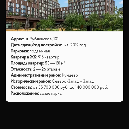
Адрес
:
ш. Рублевское, 101
Дата сдачи/год постройки
:
I кв. 2019 год
Парковка
:
подземная
Квартир в ЖК
:
916 квартир
Площадь квартир
:
53 — 181 м²
Этажность
:
2 — 26 этажей
Административный район
:
Кунцево
Исторический район
:
Северо-Запад – Запад
Стоимость
:
от
35 700 000
руб.
до
140 000 000
руб.
Расположение
:
возле парка