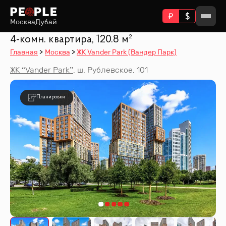
Москва
Дубай
4-комн. квартира, 120.8 м²
Главная
Москва
ЖК Vander Park (Вандер Парк)
ЖК “
Vander Park
”
,
ш. Рублевское, 101
Планировки