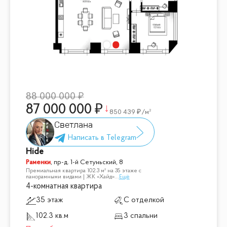
• 5–7 минут до МКАД
• 15 минут до ТТК
• 18–20 минут до Садового кольца
Комфортный семейный формат в современном комплексе
с развитой инфраструктурой и отличной транспортной
доступностью.
88 000 000
87 000 000
850 439
/м²
Светлана
Hide
Раменки
,
пр-д. 1-й Сетуньский, 8
Премиальная квартира 102.3 м² на 35 этаже с
панорамными видами | ЖК «Хайд»
...
Ещё
4-комнатная квартира
35 этаж
С отделкой
102.3 кв.м
3 спальни