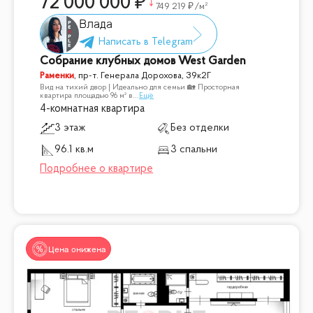
72 000 000
749 219
/м²
Влада
Собрание клубных домов West Garden
Раменки
,
пр-т. Генерала Дорохова, 39к2Г
Вид на тихий двор | Идеально для семьи 🏡 Просторная
квартира площадью 96 м² в
...
Ещё
4-комнатная квартира
3 этаж
Без отделки
96.1 кв.м
3 спальни
Цена снижена