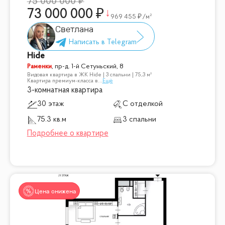
75 000 000
73 000 000
969 455
/м²
Светлана
Hide
Раменки
,
пр-д. 1-й Сетуньский, 8
Видовая квартира в ЖК Hide | 3 спальни | 75,3 м²
Квартира премиум-класса в
...
Ещё
3-комнатная квартира
30 этаж
С отделкой
75.3 кв.м
3 спальни
Цена снижена