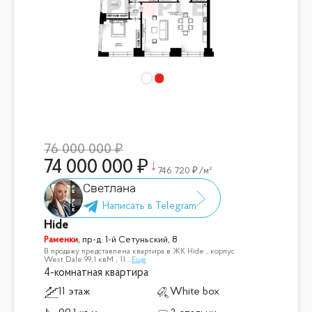
76 000 000
74 000 000
746 720
/м²
Светлана
Hide
Раменки
,
пр-д. 1-й Сетуньский, 8
В продажу представлена квартира в ЖК Hide , корпус
West Dale 99,1 квМ , 11
...
Ещё
4-комнатная квартира
11 этаж
White box