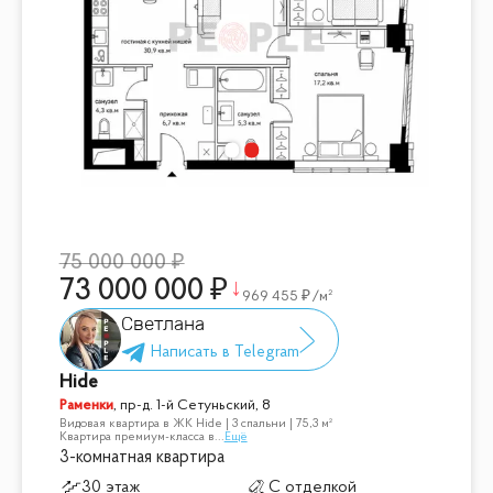
75 000 000
73 000 000
969 455
/м²
Светлана
Hide
Раменки
,
пр-д. 1-й Сетуньский, 8
Видовая квартира в ЖК Hide | 3 спальни | 75,3 м²
Квартира премиум-класса в
...
Ещё
3-комнатная квартира
30 этаж
С отделкой