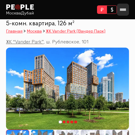
Москва
Дубай
5-комн. квартира, 126 м²
Главная
Москва
ЖК Vander Park (Вандер Парк)
ЖК “
Vander Park
”
,
ш. Рублевское, 101