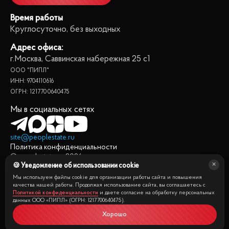
Время работы
Круглосуточно, без выходных
Адрес офиса:
г.Москва, Саввинская набережная 25 с1
ООО "ПИПЛ"
ИНН: 9704110616
ОГРН: 1217700640475
Мы в социальных сетях
site@peoplestate.ru
Политика конфиденциальности
© peoplestate.ru
2026
🍪 Уведомление об использовании cookie
Представленная на сайте информация, в т.ч. стоимости
квартир, носит информационный характер и не является
Мы используем файлы cookie для организации работы сайта и повышения
публичной офертой. Условия продажи квартиры могут быть
качества нашей работы. Продолжая использование сайта, вы соглашаетесь с
Политикой конфиденциальности
и даете согласие на обработку персональных
изменены собственником без уведомления.
данных ООО «ПИПЛ» (ОГРН: 1217700640475).
Хорошо