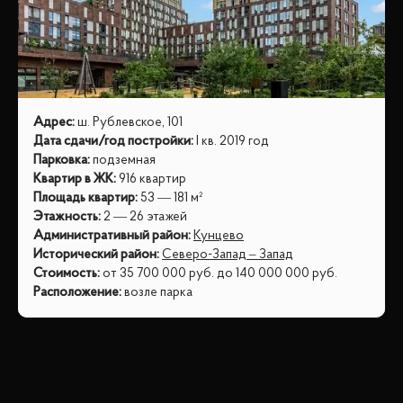
Адрес
:
ш. Рублевское, 101
Дата сдачи/год постройки
:
I кв. 2019 год
Парковка
:
подземная
Квартир в ЖК
:
916 квартир
Площадь квартир
:
53 — 181 м²
Этажность
:
2 — 26 этажей
Административный район
:
Кунцево
Исторический район
:
Северо-Запад – Запад
Стоимость
:
от
35 700 000
руб.
до
140 000 000
руб.
Расположение
:
возле парка