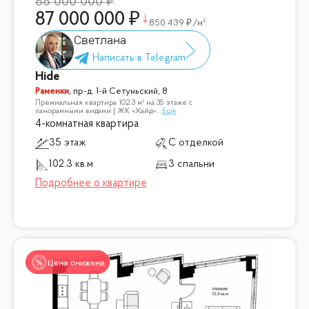
88 000 000
87 000 000
850 439
/м²
Светлана
Hide
Раменки
,
пр-д. 1-й Сетуньский, 8
Премиальная квартира 102.3 м² на 35 этаже с
панорамными видами | ЖК «Хайд»
...
Ещё
4-комнатная квартира
35 этаж
С отделкой
102.3 кв.м
3 спальни
Цена снижена