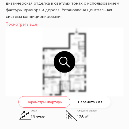
дизайнерская отделка в светлых тонах с использованием
фактуры мрамора и дерева. Установлена центральная
система кондиционирования.
Посмотреть ещё
Планировка включает кухню-гостиную, мастер-спальню со
своим санузлом, две спальни, кабинет, ванную комнату,
гардеробную и холл. Панорамные окна, ориентированные
на две стороны света, наполняют пространство
естественным светом и теплом. Открываются виды на
город
Параметры квартиры
Параметры ЖК
Этаж
Общая площадь
18 этаж
126 м²