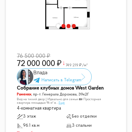
76 500 000
72 000 000
749 219
/м²
Влада
Собрание клубных домов West Garden
Раменки
,
пр-т. Генерала Дорохова, 39к2Г
Вид на тихий двор | Идеально для семьи 🏡 Просторная
квартира площадью 96 м² в
...
Ещё
4-комнатная квартира
3 этаж
Без отделки
96.1 кв.м
3 спальни