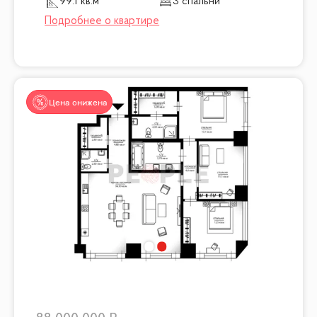
99.1 кв.м
3 спальни
Цена снижена