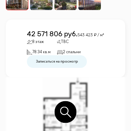
42 571 806
руб.
543 423
/ м²
8 этаж
TBC
78.34 кв.м
2 спальни
Записаться на просмотр