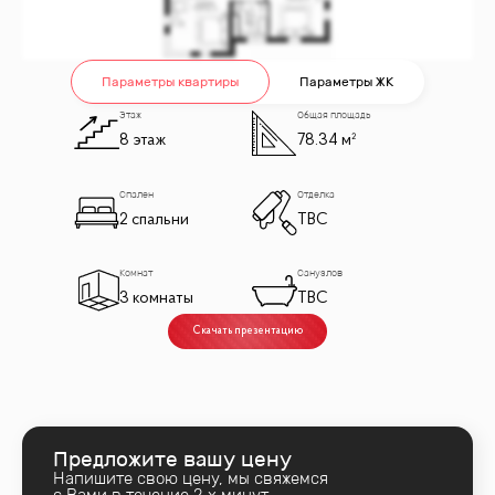
Параметры квартиры
Параметры ЖК
Этаж
Общая площадь
8 этаж
78.34 м²
Спален
Отделка
2 спальни
TBC
Комнат
Санузлов
3 комнаты
TBC
Скачать презентацию
Предложите вашу цену
Напишите свою цену, мы свяжемся
с Вами в течение 2‑х минут