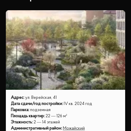
Адрес
:
ул. Верейская, 41
Дата сдачи/год постройки
:
IV кв. 2024 год
Парковка
:
подземная
Площадь квартир
:
22 — 126 м²
Этажность
:
2 — 14 этажей
Административный район
:
Можайский