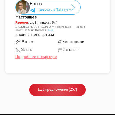
Елена
Настоящее
Раменки
,
ул. Винницкая, 8к4
ЭКСКЛЮЗИВ АН PEOPLE! ЖК Настоящее — евро-3
квартира 63 м². Видовая
...
Ещё
3-комнатная квартира
19 этаж
Без отделки
63 кв.м
2 спальни
Ещё
предложения
(
257
)