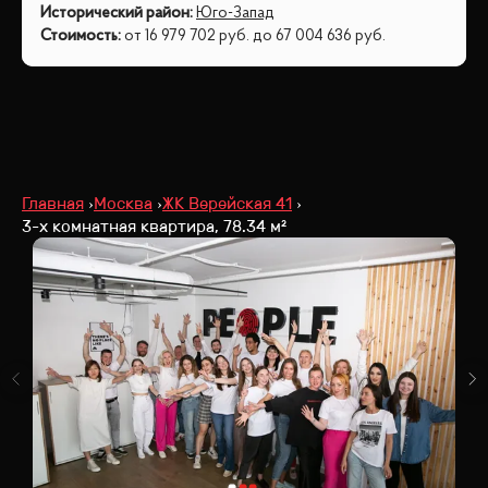
Исторический район
:
Юго-Запад
Стоимость
:
от
16 979 702
руб.
до
67 004 636
руб.
Главная
Москва
ЖК Верейская 41
3-х комнатная квартира, 78.34 м²