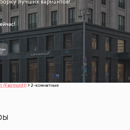
борку лучших вариантов!
ейчас!
там
 (Fairmont))
2-комнатные
ры