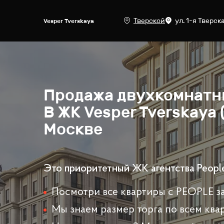
Тверской
ул. 1-я Тверск
Vesper Tverskaya
Продажа
двухкомнатн
В ЖК
Vesper Tverskaya 
Москве
Это приоритетный ЖК агентства Peopl
Посмотри все квартиры с PEOPLE за
Мы знаем размер торга по всем ква