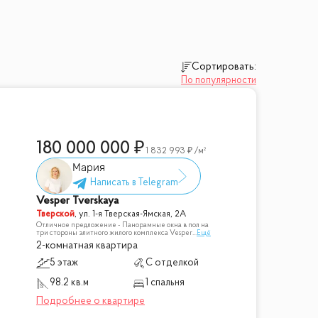
Сортировать:
По популярности
180 000 000
1 832 993
/м²
Мария
Vesper Tverskaya
Тверской
,
ул. 1-я Тверская-Ямская, 2А
Отличное предложение - Панорамные окна в пол на
три стороны элитного жилого комплекса Vesper
...
Ещё
2-комнатная квартира
5 этаж
С отделкой
98.2 кв.м
1 спальня