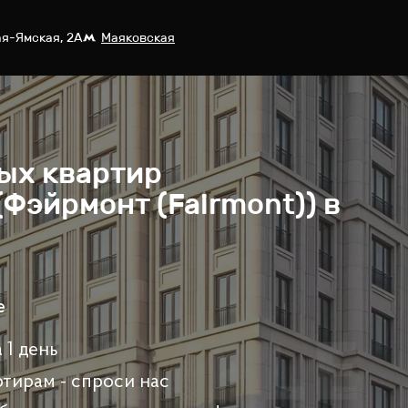
ая-Ямская, 2А
Маяковская
ых квартир
(Фэйрмонт (Fairmont)) в
e
 1 день
ртирам - спроси нас