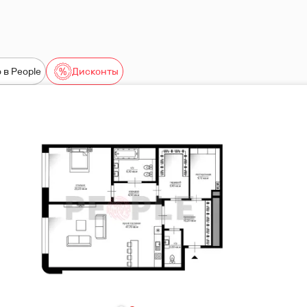
 в People
Дисконты