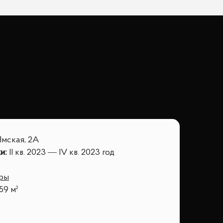
Ямская, 2А
ки
:
II кв. 2023 — IV кв. 2023 год
иры
59 м²