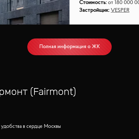
Стоимость
:
от
180 000 0
Застройщик
:
VESPER
Полная информация о ЖК
рмонт (Fairmont)
и удобства в сердце Москвы