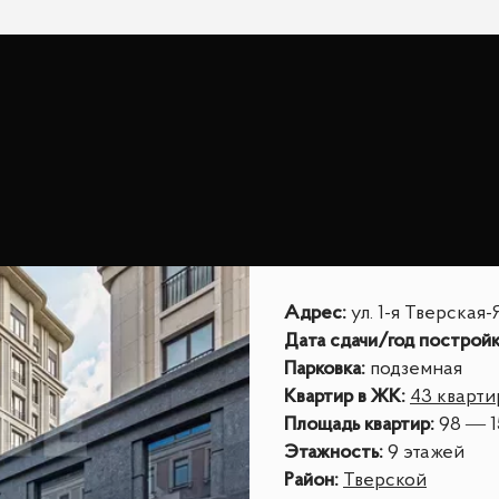
Адрес
:
ул. 1-я Тверская-
Дата сдачи/год построй
Парковка
:
подземная
Квартир в ЖК
:
43 кварт
Площадь квартир
:
98 — 1
Этажность
:
9 этажей
Район
:
Тверской