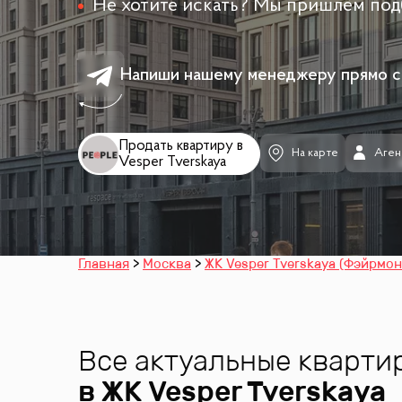
Не хотите искать? Мы пришлём под
Напиши нашему менеджеру прямо с
Продать квартиру в
На карте
Аген
Vesper Tverskaya
Главная
Москва
ЖК Vesper Tverskaya (Фэйрмонт
Все актуальные кварти
в ЖК
Vesper Tverskaya