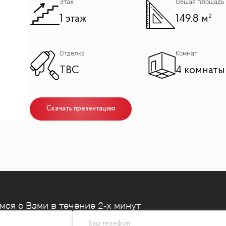
Этаж
Общая площадь
1 этаж
149.8 м²
Отделка
Комнат
TBC
4 комнаты
Скачать презентацию
емся
с Вами в течение 2‑х минут