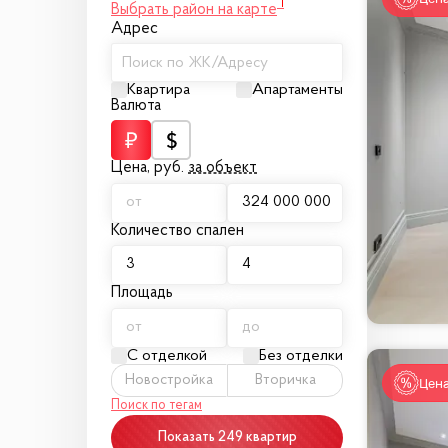
1
Выбрать район на карте
Адрес
Поиск по ЖК/Адресу
Квартира
Апартаменты
Валюта
Цена,
руб.
за объект
Количество спален
Площадь
С отделкой
Без отделки
Новостройка
Вторичка
Цена
Поиск по тегам
Показать 249 квартир