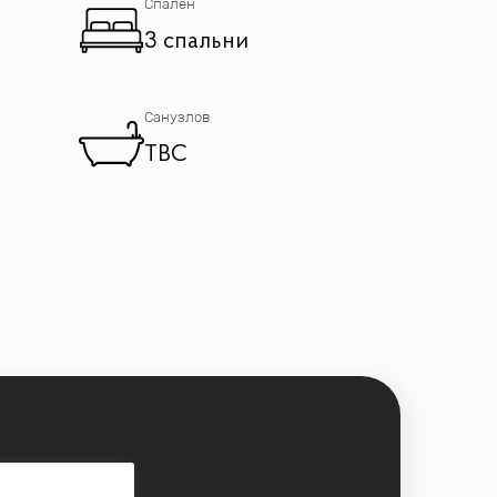
Спален
3 спальни
Санузлов
TBC