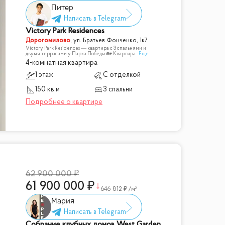
Питер
Victory Park Residences
Дорогомилово
,
ул. Братьев Фонченко, 1к7
Victory Park Residences — квартира с 3 спальнями и
двумя террасами у Парка Победы 🏡 Квартира
...
Ещё
4-комнатная квартира
1 этаж
С отделкой
150 кв.м
3 спальни
62 900 000
61 900 000
646 812
/м²
Мария
Собрание клубных домов West Garden