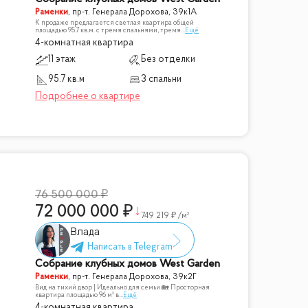
Раменки
,
пр-т. Генерала Дорохова, 39к1А
К продаже предлагается светлая квартира общей
площадью 95.7 кв.м. с тремя спальнями, тремя
...
Ещё
4-комнатная квартира
11 этаж
Без отделки
95.7 кв.м
3 спальни
76 500 000
72 000 000
749 219
/м²
Влада
Собрание клубных домов West Garden
Раменки
,
пр-т. Генерала Дорохова, 39к2Г
Вид на тихий двор | Идеально для семьи 🏡 Просторная
квартира площадью 96 м² в
...
Ещё
4-комнатная квартира