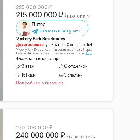
225 000 000
215 000 000
1 423 841
/м²
Питер
Victory Park Residences
Дорогомилово
,
ул. Братьев Фонченко, 1к4
Victory Park Residences — видовая квартира у Парка
Победы 🏡 Эстетичная и просторная квартира
...
Ещё
4-комнатная квартира
3 этаж
С отделкой
151 кв.м
3 спальни
270 000 000
240 000 000
1 600 000
/м²