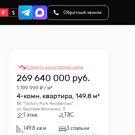
Обратный звонок
269 640 000
руб.
1 799 999
/ м²
4-комн. квартира, 149.8 м²
ЖК “
Victory Park Residences
”
,
ул. Братьев Фонченко, 3
1 этаж
TBC
149.8 кв.м
3 спальни