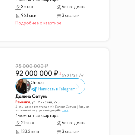
3 этаж
Без отделки
96.1 кв.м
3 спальни
95 000 000
92 000 000
690 172
/м²
Олеся
Долина Сетунь
Раменки
,
ул. Минская, 2кБ
4-комнатная квартира в ЖК Долина Сетунь | Виды на
ухоженный внутренний двор 🏡
...
Ещё
4-комнатная квартира
21 этаж
Без отделки
133.3 кв.м
3 спальни