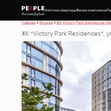
Элитные квартиры
Жилые комплексы
Ра
Москва
Дубай
Главная
Москва
ЖК Victory Park Residences (В
ЖК “
Victory Park Residences
”
,
у