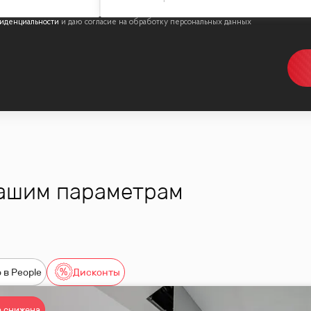
иденциальности
вашим параметрам
 в People
Дисконты
 снижена