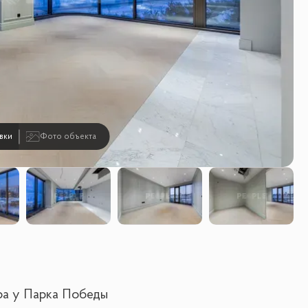
вки
Фото объекта
ира у Парка Победы