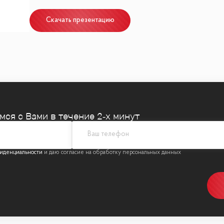
Скачать презентацию
о наполнено воздухом и естественным дневным свет
а Парк Победы и Москва-Сити
 ар-деко
емся
с Вами в течение 2‑х минут
ева
я ярких элементов декора и персонального стиля
иденциальности
о, декоративные металлы
 шумоизоляцией