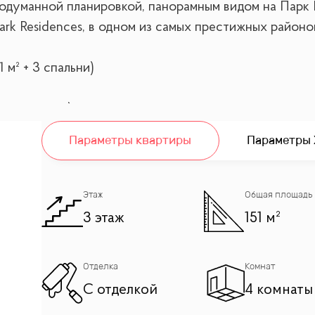
родуманной планировкой, панорамным видом на Парк
ark Residences, в одном из самых престижных районо
 м² + 3 спальни)
 + гостевая)
 (неоклассика с акцентами ар-деко)
Параметры квартиры
Параметры
странство для жизни, общения и приема гостей
Этаж
Общая площадь
обная 10 м² + ванная комната 14 м²
3 этаж
151 м²
анузлом 4 м²
санузлом 5 м²
Отделка
Комнат
С отделкой
4 комнаты