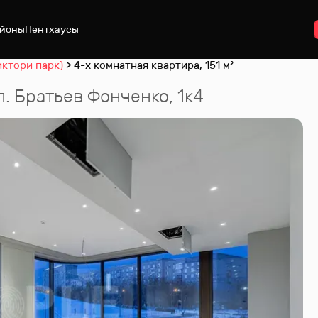
йоны
Пентхаусы
иктори парк)
4-х комнатная квартира, 151 м²
л. Братьев Фонченко, 1к4