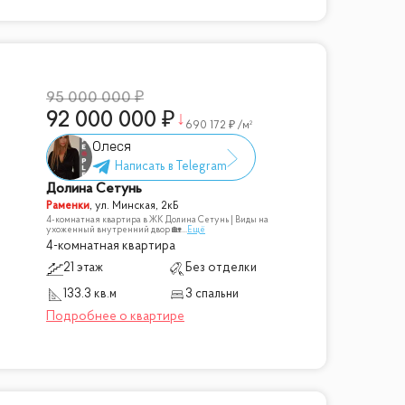
95 000 000
92 000 000
690 172
/м²
Олеся
Долина Сетунь
Раменки
,
ул. Минская, 2кБ
4-комнатная квартира в ЖК Долина Сетунь | Виды на
ухоженный внутренний двор 🏡
...
Ещё
4-комнатная квартира
21 этаж
Без отделки
133.3 кв.м
3 спальни