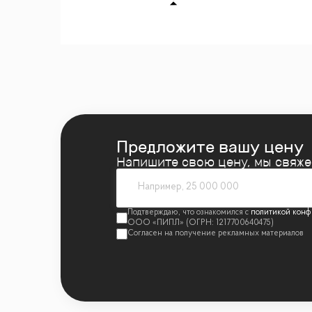
✔️ Просторный холл 8 м²
ВИДОВЫЕ ХАРАКТЕРИСТИКИ
✔️ Панорамные окна в пол — пространств
✔️ Обольстительные и эстетичные виды н
ИНТЕРЬЕР И СТИЛЬ
Предложите вашу цену
✔️ Вневременная неоклассика с акцентами
Напишите свою цену, мы свяж
✔️ Благородные оттенки натурального дер
✔️ Интерьер создан как идеальный фон дл
политикой конф
✔️ Продуманная световая концепция
ОТДЕЛКА И МАТЕРИАЛЫ
✔️ Натуральные материалы: мрамор, дерев
✔️ Панорамное остекление с улучшенной