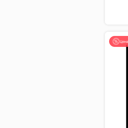
✅ Инфраструктура мирового уровня под у
✅ Полная готовность к проживанию — нов
Цена