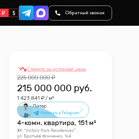
Обратный звонок
225 000 000
215 000 000
руб.
1 423 841
/ м²
Питер
4-комн. квартира, 151 м²
ЖК “
Victory Park Residences
”
,
ул. Братьев Фонченко, 1к4