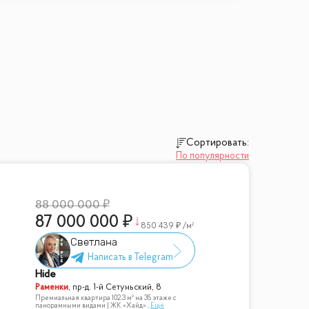
Сортировать:
По популярности
епосредственной близости от Парка
88 000 000
87 000 000
850 439
/м²
Светлана
Hide
Раменки
,
пр-д. 1-й Сетуньский, 8
Премиальная квартира 102.3 м² на 35 этаже с
панорамными видами | ЖК «Хайд»
...
Ещё