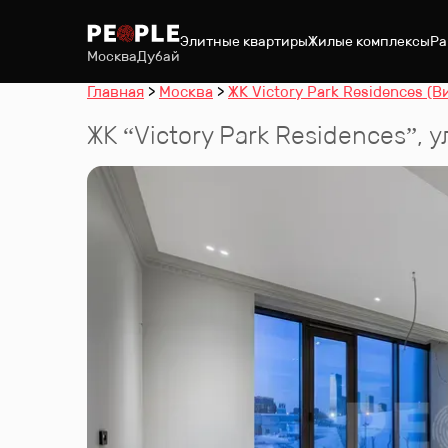
Элитные квартиры
Жилые комплексы
Ра
Москва
Дубай
Главная
Москва
ЖК Victory Park Residences (В
ЖК “
Victory Park Residences
”
,
у