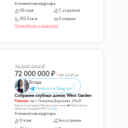
4-комнатная квартира
35 этаж
С отделкой
102.3 кв.м
3 спальни
76 500 000
72 000 000
749 219
/м²
Влада
Собрание клубных домов West Garden
Раменки
,
пр-т. Генерала Дорохова, 39к2Г
Вид на тихий двор | Идеально для семьи 🏡 Просторная
квартира площадью 96 м² в
...
Ещё
4-комнатная квартира
3 этаж
Без отделки