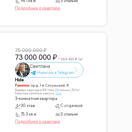
96.1 кв.м
3 спальни
75 000 000
73 000 000
969 455
/м²
Светлана
Hide
Раменки
,
пр-д. 1-й Сетуньский, 8
Видовая квартира в ЖК Hide | 3 спальни | 75,3 м²
Квартира премиум-класса в
...
Ещё
3-комнатная квартира
30 этаж
С отделкой
75.3 кв.м
3 спальни