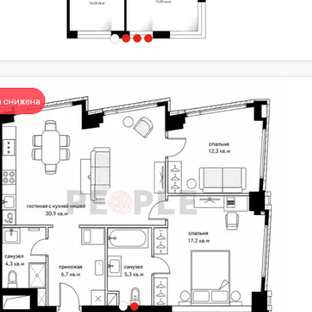
правлением Ginza Project
ая дизайнерская отделка
 снижена