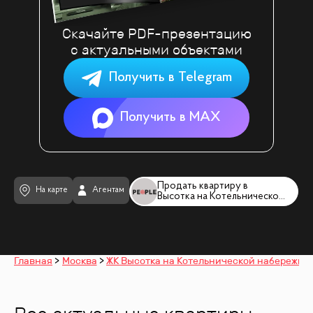
Скачайте PDF-презентацию
с актуальными объектами
Получить в Telegram
Получить в MAX
Продать квартиру в
На карте
Агентам
Высотка на Котельнической набе
Главная
Москва
ЖК Высотка на Котельнической набережно