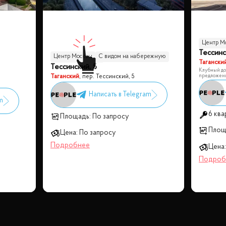
Центр М
Тессинс
Центр Москвы
С видом на набережную
Тагански
Тессинский, 5
Панорамные окна
Клубный до
предложени
Таганский
,
пер. Тессинский, 5
6 ква
Площадь:
По запросу
Площ
Цена:
По запросу
Цена: