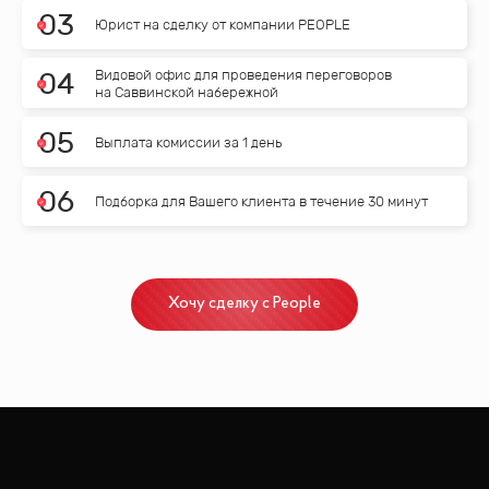
0
3
Юрист на сделку от компании PEOPLE
Видовой офис для проведения переговоров
0
4
на Саввинской набережной
0
5
Выплата комиссии за 1 день
0
6
Подборка для Вашего клиента в течение 30 минут
Хочу сделку с People