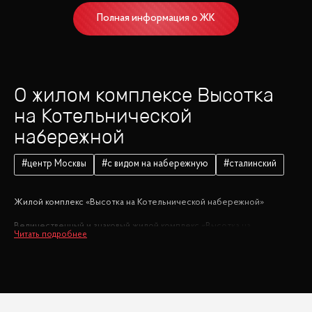
Полная информация о ЖК
О жилом комплексе
Высотка
на Котельнической
набережной
#
центр Москвы
#
с видом на набережную
#
сталинский
Жилой комплекс «Высотка на Котельнической набережной»
Величественный и знаковый жилой комплекс «Высотка на
Котельнической набережной» представляет собой настоящий
шедевр советской архитектуры середины XX века. Это
историческое здание, которое стало символом роскоши и
грандиозности, воплощая в себе элегантность и величие
сталинской эпохи.
Фасады высотки украшены скульптурными группами, обелисками и