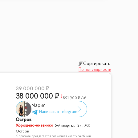
Сортировать:
По популярности
39 000 000
38 000 000
591 900
/м²
Мария
Остров
Хорошево-мневники
,
6-й квартал, 12к1, ЖК
Остров
К продаже предлагается солнечная квартира общей