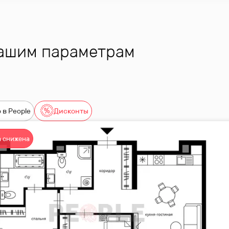
вашим параметрам
 в People
Дисконты
 снижена