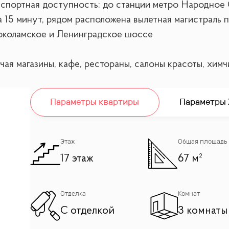
нспортная доступность: до станции метро Народное 
а 15 минут, рядом расположена вылетная магистраль
околамское и Ленинградское шоссе
ая магазины, кафе, рестораны, салоны красоты, химч
 лесопарк Серебряный Бор со своим пляжем, горнолы
Параметры квартиры
Параметры
 спальнями и просторной кухней гостиной 25 кв.м, а
 применением современных материалов.
бытовая техника, включая посудомоечную машину. Кв
Этаж
Общая площадь
17 этаж
67 м²
а в ДКП.
Отделка
Комнат
С отделкой
3 комнаты