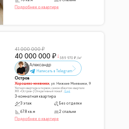
96 кв.м
3 спальни
41 000 000
40 000 000
589 970
/м²
Александр
Остров
Хорошево-мневники
,
ул. Нижние Мневники, 9
Уютная квартира в первом, самом обжитом квартале
ЖК «Остров» | Оперативный показ!
...
Ещё
3-комнатная квартира
3 этаж
Без отделки
67.8 кв.м
2 спальни