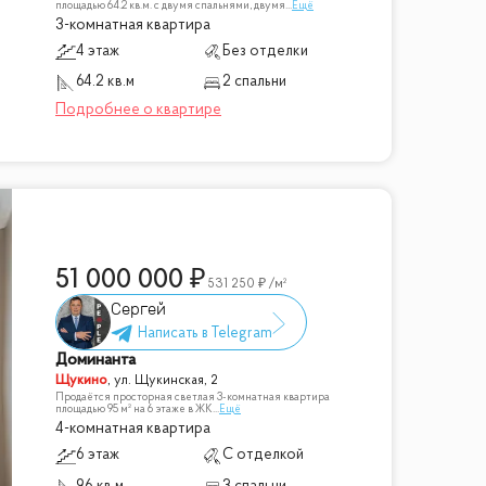
площадью 64.2 кв.м. с двумя спальнями, двумя
...
Ещё
3-комнатная квартира
4 этаж
Без отделки
64.2 кв.м
2 спальни
51 000 000
531 250
/м²
Сергей
Доминанта
Щукино
,
ул. Щукинская, 2
Продаётся просторная светлая 3-комнатная квартира
площадью 95 м² на 6 этаже в ЖК
...
Ещё
4-комнатная квартира
6 этаж
С отделкой