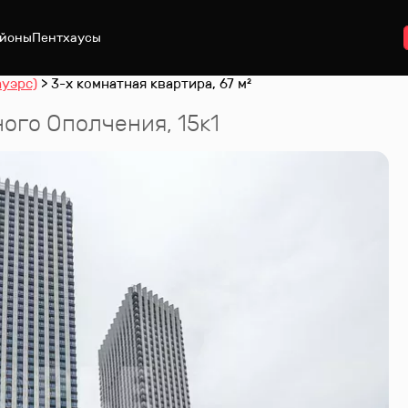
йоны
Пентхаусы
ауэрс)
3-х комнатная квартира, 67 м²
ного Ополчения, 15к1