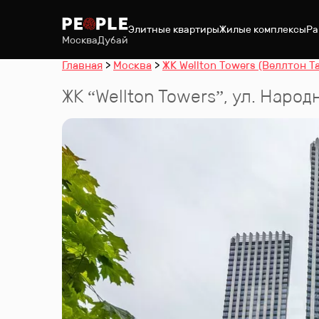
Элитные квартиры
Жилые комплексы
Ра
Москва
Дубай
Главная
Москва
ЖК Wellton Towers (Веллтон Т
ЖК “
Wellton Towers
”
,
ул. Народ