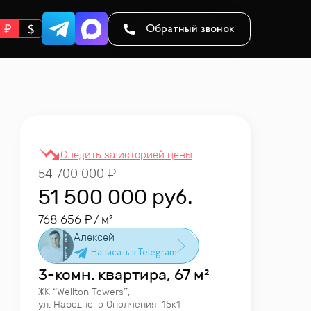
Обратный звонок
54 700 000
51 500 000
руб.
768 656
/ м²
Алексей
3-комн. квартира, 67 м²
ЖК “
Wellton Towers
”
,
ул. Народного Ополчения, 15к1