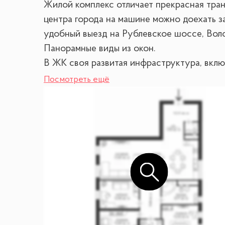
Жилой комплекс отличает прекрасная тра
центра города на машине можно доехать з
удобный выезд на Рублевское шоссе, Вол
Панорамные виды из окон.
В ЖК своя развитая инфраструктура, включ
плавания.
Посмотреть ещё
Поблизости школа, детский сад, чудесный
Продуманная планировка квартиры с двумя
Квартира после качественного ремонта с
В квартире установлена вся необходимая 
требует дополнительный вложений.
Первый собственник квартиры, полная цен