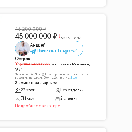
46 200 000
45 000 000
632 911
/м²
Андрей
Остров
Хорошево-мневники
,
ул. Нижние Мневники,
16к4
Эксклюзив PEOPLE 🥇 Просторная видовая квартира с
высокими потолками 3.6м на 2 спальни в
...
Ещё
3-комнатная квартира
22 этаж
Без отделки
71.1 кв.м
2 спальни