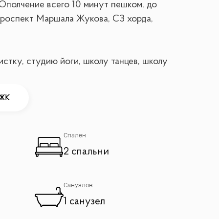
Ополчение всего 10 минут пешком, до
 проспект Маршала Жукова, СЗ хорда,
истку, студию йоги, школу танцев, школу
жный комплекс Лата Трэк.
 ЖК
 также двумя с/узлами.
артира полностью готова к переезду и не
Спален
2 спальни
Санузлов
1 санузел