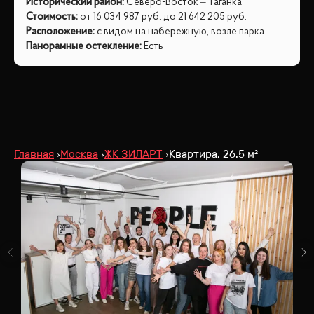
Исторический район
:
Северо-Восток – Таганка
Стоимость
:
от
16 034 987
руб.
до
21 642 205
руб.
Расположение
:
с видом на набережную, возле парка
Панорамные остекление
:
Есть
Главная
Москва
ЖК ЗИЛАРТ
Квартира, 26.5 м²