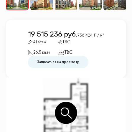
19 515 236
руб.
736 424
/ м²
41 этаж
TBC
26.5 кв.м
TBC
Записаться на просмотр