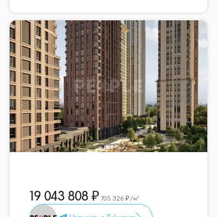
19 043 808
705 326
/м²