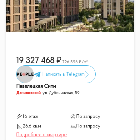
19 327 468
726 596
/м²
Павелецкая Сити
Даниловский
,
ул. Дубининская, 59
16 этаж
По запросу
26.6 кв.м
По запросу