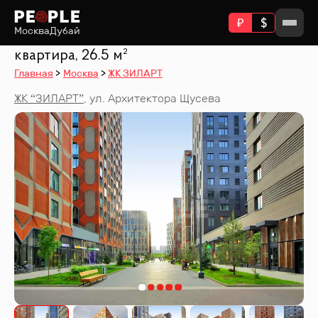
Москва
Дубай
квартира, 26.5 м²
Главная
Москва
ЖК ЗИЛАРТ
ЖК “
ЗИЛАРТ
”
,
ул. Архитектора Щусева