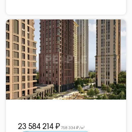
23 584 214
758 334
/м²