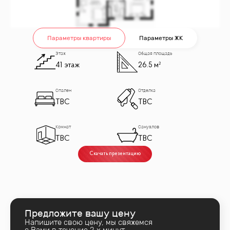
Параметры квартиры
Параметры ЖК
Этаж
Общая площадь
41 этаж
26.5 м²
Спален
Отделка
TBC
TBC
Комнат
Санузлов
TBC
TBC
Скачать презентацию
Предложите вашу цену
Напишите свою цену, мы свяжемся
с Вами в течение 2‑х минут