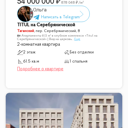
54 000 000
878 048
/м²
Ольга
TITUL на Серебрянической
Таганский
,
пер. Серебрянический, 8
🏡 Апартаменты 61,5 м² в клубном комплексе «Titul на
Серебрянической» | Вид на церковь
...
Ещё
2-комнатная квартира
2 этаж
Без отделки
61.5 кв.м
1 спальня