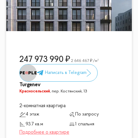
247 973 990
2 646 467
/м²
Turgenev
Красносельский
,
пер. Костянский, 13
2-комнатная квартира
4 этаж
По запросу
93.7 кв.м
1 спальня