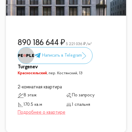
890 186 644
5 221 036
/м²
Turgenev
Красносельский
,
пер. Костянский, 13
2-комнатная квартира
8 этаж
По запросу
170.5 кв.м
1 спальня