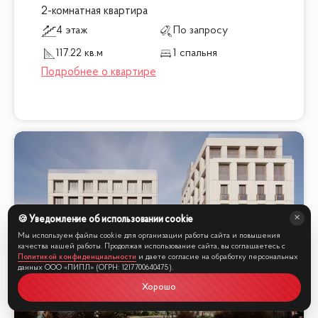
2-комнатная квартира
4 этаж
По запросу
117.22 кв.м
1 спальня
🍪 Уведомление об использовании cookie
Мы используем файлы cookie для организации работы сайта и повышения
качества нашей работы. Продолжая использование сайта, вы соглашаетесь с
Политикой конфиденциальности
и даете согласие на обработку персональных
данных ООО «ПИПЛ» (ОГРН: 1217700640475).
Хорошо