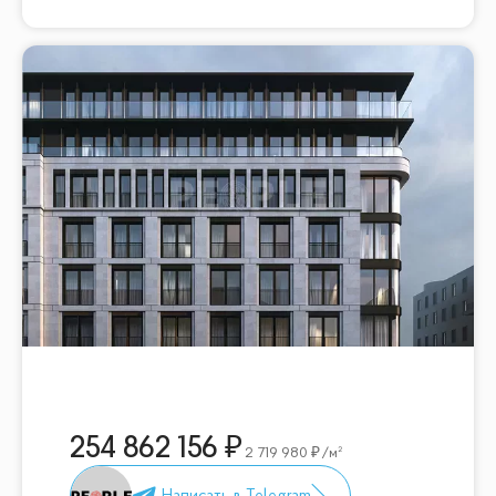
254 862 156
2 719 980
/м²