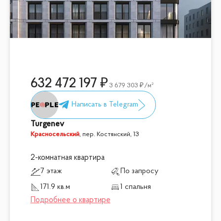
632 472 197
3 679 303
/м²
Turgenev
Красносельский
,
пер. Костянский, 13
2-комнатная квартира
7 этаж
По запросу
171.9 кв.м
1 спальня