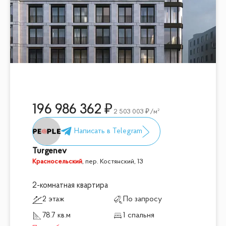
196 986 362
2 503 003
/м²
Turgenev
Красносельский
,
пер. Костянский, 13
2-комнатная квартира
2 этаж
По запросу
78.7 кв.м
1 спальня