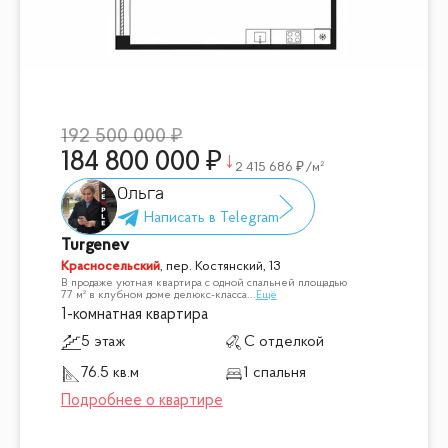
192 500 000
184 800 000
2 415 686
/м²
Ольга
Turgenev
Красносельский
,
пер. Костянский, 13
В продаже уютная квартира с одной спальней площадью
77 м² в клубном доме делюкс-класса
...
Ещё
1-комнатная квартира
5 этаж
С отделкой
76.5 кв.м
1 спальня