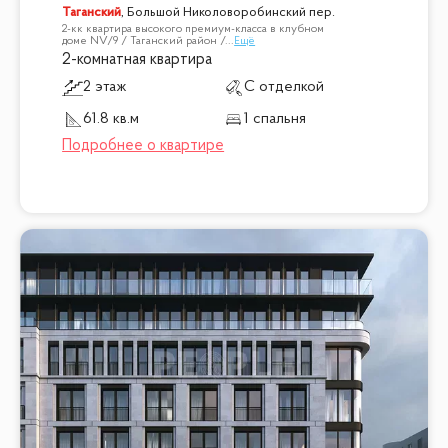
Таганский
,
Большой Николоворобинский пер.
2-кк квартира высокого премиум-класса в клубном
доме NV/9 / Таганский район /
...
Ещё
2-комнатная квартира
2 этаж
С отделкой
61.8 кв.м
1 спальня