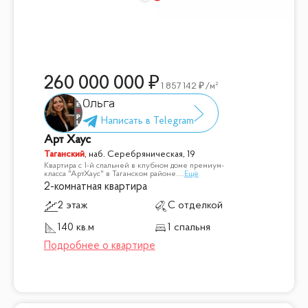
260 000 000
1 857 142
/м²
Ольга
Арт Хаус
Таганский
,
наб. Серебряническая, 19
Квартира с 1-й спальней в клубном доме премиум-
класса "АртХаус" в Таганском районе.
...
Ещё
2-комнатная квартира
2 этаж
С отделкой
140 кв.м
1 спальня