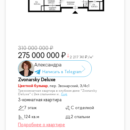
310 000 000
275 000 000
2 217 741
/м²
Александра
Zvonarsky Deluxe
Цветной бульвар
,
пер. Звонарский, 3/4с1
Трехкомнатная квартира в клубном доме "Zvonarsky
Deluxe" с 2мя спальнями и
...
Ещё
3-комнатная квартира
7 этаж
С отделкой
124 кв.м
2 спальни