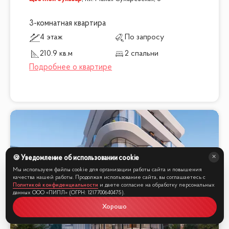
3-комнатная квартира
4 этаж
По запросу
210.9 кв.м
2 спальни
🍪 Уведомление об использовании cookie
Мы используем файлы cookie для организации работы сайта и повышения
качества нашей работы. Продолжая использование сайта, вы соглашаетесь с
Политикой конфиденциальности
и даете согласие на обработку персональных
данных ООО «ПИПЛ» (ОГРН: 1217700640475).
Хорошо