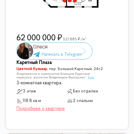
62 000 000
521 885
/м²
Олеся
Каретный Плаза
Цветной бульвар
,
пер. Большой Каретный, 24с2
Апартаменты в знаменитом Большом Каретном
переулке, воспетом Владимиром Высоцким/
...
Ещё
3-комнатная квартира
3 этаж
Без отделки
118.8 кв.м
2 спальни