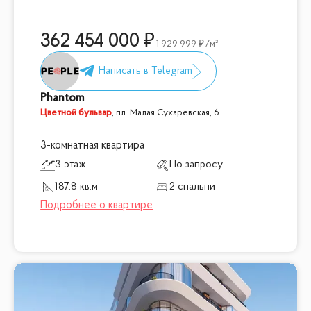
362 454 000
1 929 999
/м²
Phantom
Цветной бульвар
,
пл. Малая Сухаревская, 6
3-комнатная квартира
3 этаж
По запросу
187.8 кв.м
2 спальни