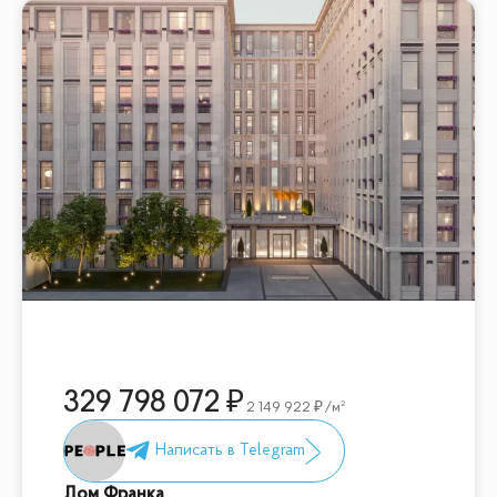
329 798 072
2 149 922
/м²
Дом Франка