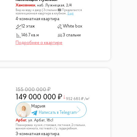
Хамовники
,
наб. Лужнецкая, 2/4
Вид на воду и двор | 3 спальни 🏙 Предлагается
коллекционная квартира в клубном
...
Ещё
4-комнатная квартира
12 этаж
White box
146.7 кв.м
3 спальни
155 000 000
149 000 000
952 685
/м²
Мария
Арбат
,
ул. Арбат, 18с1
Планировка: кухня, столовая, гостиная, 2 спальни,
ванная комната, гостевой с/у, гардеробная..
3-комнатная квартира