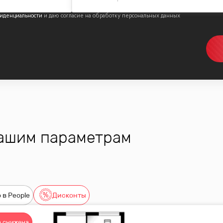
иденциальности
вашим параметрам
 в People
Дисконты
 снижена