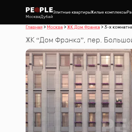
Элитные квартиры
Жилые комплексы
Ра
Москва
Дубай
Главная
Москва
ЖК Дом Франка
3-х комнатна
ЖК “
Дом Франка
”
,
пер. Большо