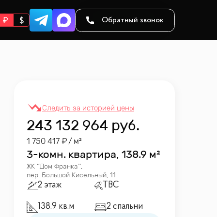
Обратный звонок
243 132 964
руб.
1 750 417
/ м²
3-комн. квартира, 138.9 м²
ЖК “
Дом Франка
”
,
пер. Большой Кисельный, 11
2 этаж
TBC
138.9 кв.м
2 спальни