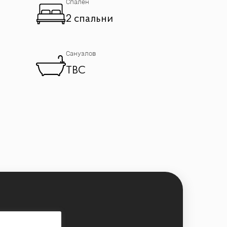
Спален
2 спальни
Санузлов
TBC