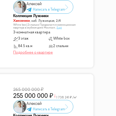
Алексей
Коллекция Лужники
Хамовники
,
наб. Лужнецкая, 2/4
White box | 2 спальни Предлагается коллекционная
квартира в клубном доме Mountain
...
Ещё
3-комнатная квартира
3 этаж
White box
84.5 кв.м
2 спальни
265 000 000
255 000 000
1 738 241
/м²
Алексей
Коллекция Лужники