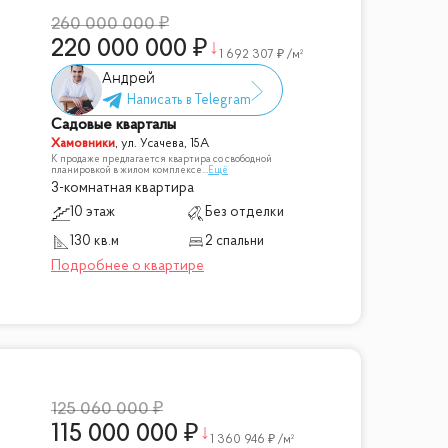
260 000 000
220 000 000
1 692 307
/м²
Андрей
Садовые кварталы
Хамовники
,
ул. Усачева, 15А
К продаже предлагается квартира со свободной
планировкой в жилом комплексе
...
Ещё
3-комнатная квартира
10 этаж
Без отделки
130 кв.м
2 спальни
125 060 000
115 000 000
1 360 946
/м²