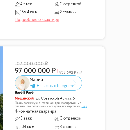
4 этаж
С отделкой
156.4 кв.м
2 спальни
107 000 000
97 000 000
932 692
/м²
Мария
Barkli Park
Мещанский
,
ул. Советской Армии, 6
Планировка: кухня-гостиная, три изолированные
спальни, два полноценных санузла, постирочная
...
Ещё
4-комнатная квартира
3 этаж
С отделкой
104 кв.м
3 спальни