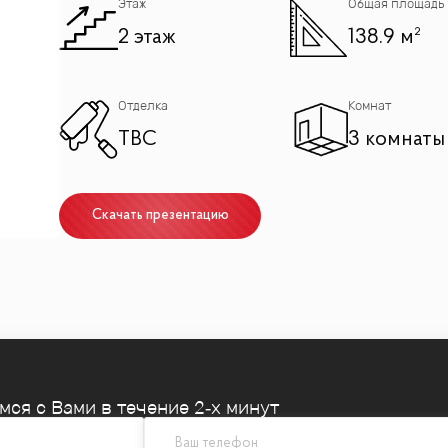
Этаж
Общая площадь
2 этаж
138.9 м²
Отделка
Комнат
TBC
3 комнаты
Скачать презентацию
емся
с Вами в течение 2‑х минут