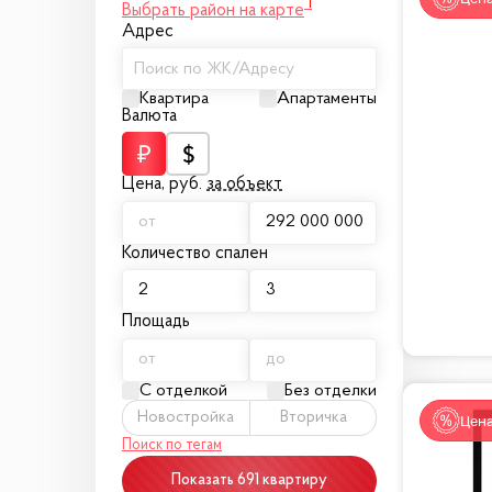
1
Выбрать район на карте
Адрес
Поиск по ЖК/Адресу
Квартира
Апартаменты
Валюта
Цена,
руб.
за объект
Количество спален
Площадь
С отделкой
Без отделки
Новостройка
Вторичка
Цена
Поиск по тегам
Показать 691 квартиру