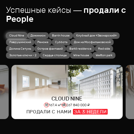
Успешные кейсы
— продали с
People
Cloud Nine
Доминион
Barrin house
Клубный дом «Звонарский»
Лаврушинский
Реномэ
Суббота
Дом на Мосфильмовской
Долина Сетунь
Остров фантазий
Barkli residence
Red side
Золотые ключи - 2
Сердце столицы
Wine house
Wellton park
CLOUD NINE
167.4
м²
267 840 000
₽
ПРОДАЛИ С НАМИ
ЗА
3
НЕДЕЛИ