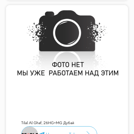
Tilal Al Ghaf
,
26HG+MG Дубай