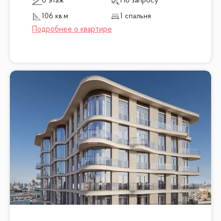
6 этаж
По запросу
106 кв.м
1 спальня