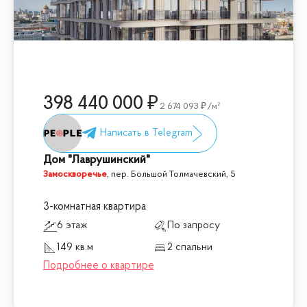
398 440 000
2 674 093
/м²
Дом "Лаврушинский"
Замоскворечье
,
пер. Большой Толмачевский, 5
3-комнатная квартира
6 этаж
По запросу
149 кв.м
2 спальни