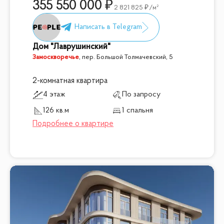
355 550 000
2 821 825
/м²
Дом "Лаврушинский"
Замоскворечье
,
пер. Большой Толмачевский, 5
2-комнатная квартира
4 этаж
По запросу
126 кв.м
1 спальня