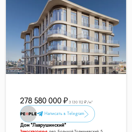
278 580 000
3 130 112
/м²
Дом "Лаврушинский"
Замоскворечье
,
пер. Большой Толмачевский, 5