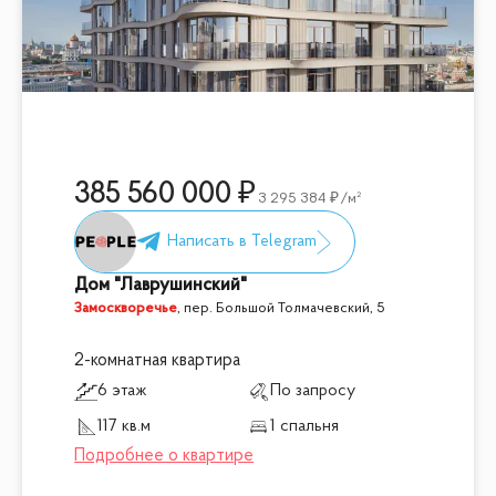
385 560 000
3 295 384
/м²
Дом "Лаврушинский"
Замоскворечье
,
пер. Большой Толмачевский, 5
2-комнатная квартира
6 этаж
По запросу
117 кв.м
1 спальня