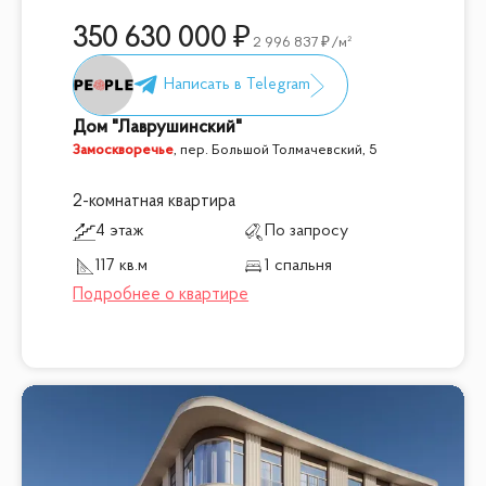
350 630 000
2 996 837
/м²
Дом "Лаврушинский"
Замоскворечье
,
пер. Большой Толмачевский, 5
2-комнатная квартира
4 этаж
По запросу
117 кв.м
1 спальня