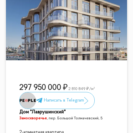
297 950 000
2 810 849
/м²
Дом "Лаврушинский"
Замоскворечье
,
пер. Большой Толмачевский, 5
2-комнатная квартира