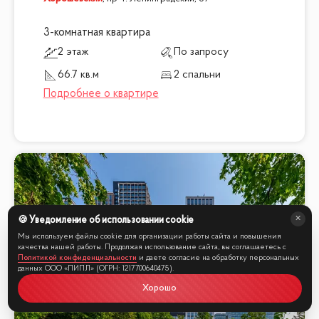
3-комнатная квартира
2 этаж
По запросу
66.7 кв.м
2 спальни
🍪 Уведомление об использовании cookie
Мы online
Мы используем файлы cookie для организации работы сайта и повышения
качества нашей работы. Продолжая использование сайта, вы соглашаетесь с
Политикой конфиденциальности
и даете согласие на обработку персональных
данных ООО «ПИПЛ» (ОГРН: 1217700640475).
Хорошо