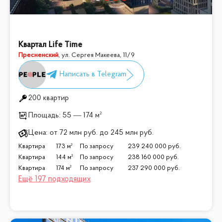
Квартал Life Time
Пресненский
,
ул. Сергея Макеева, 11/9
200 квартир
Площадь:
55 — 174 м²
Цена:
от
72 млн
руб.
до
245 млн
руб.
Квартира
173 м²
По запросу
239 240 000
руб.
Квартира
144 м²
По запросу
238 160 000
руб.
Квартира
174 м²
По запросу
237 290 000
руб.