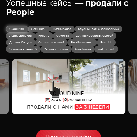
Успешные кейсы
— продали с
People
Cloud Nine
Доминион
Barrin house
Клубный дом «Звонарский»
Лаврушинский
Реномэ
Суббота
Дом на Мосфильмовской
Долина Сетунь
Остров фантазий
Barkli residence
Red side
Золотые ключи - 2
Сердце столицы
Wine house
Wellton park
CLOUD NINE
167.4
м²
267 840 000
₽
ПРОДАЛИ С НАМИ
ЗА
3
НЕДЕЛИ
Посмотреть все кейсы