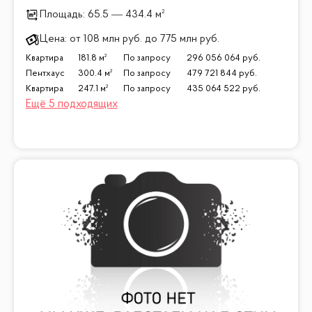
Площадь:
65.5 — 434.4 м²
Цена:
от
108 млн
руб.
до
775 млн
руб.
Квартира
181.8 м²
По запросу
296 056 064
руб.
Пентхаус
300.4 м²
По запросу
479 721 844
руб.
Квартира
247.1 м²
По запросу
435 064 522
руб.