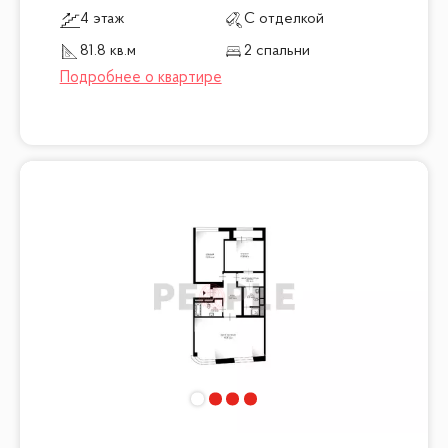
4 этаж
С отделкой
81.8 кв.м
2 спальни