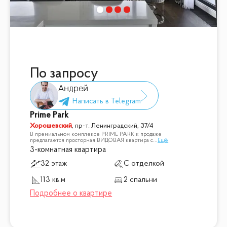
По запросу
Андрей
Prime Park
Хорошевский
,
пр-т. Ленинградский, 37/4
В премиальном комплексе PRIME PARK к продаже
предлагается просторная ВИДОВАЯ квартира с
...
Ещё
3-комнатная квартира
32 этаж
С отделкой
113 кв.м
2 спальни