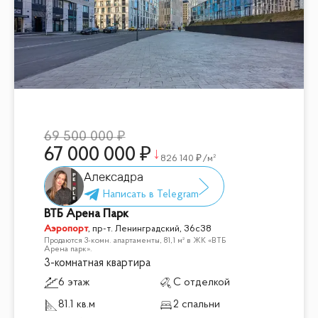
69 500 000
67 000 000
826 140
/м²
Алексадра
ВТБ Арена Парк
Аэропорт
,
пр-т. Ленинградский, 36с38
Продаются 3-комн. апартаменты, 81,1 м² в ЖК «ВТБ
Арена парк».
3-комнатная квартира
6 этаж
С отделкой
81.1 кв.м
2 спальни