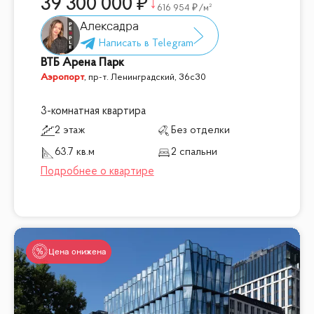
39 300 000
616 954
/м²
Алексадра
ВТБ Арена Парк
Аэропорт
,
пр-т. Ленинградский, 36с30
3-комнатная квартира
2 этаж
Без отделки
63.7 кв.м
2 спальни
Цена снижена