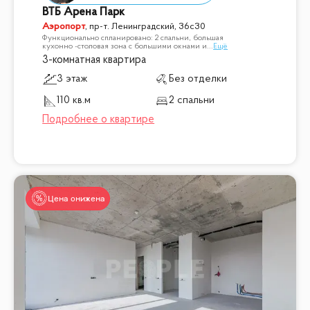
ВТБ Арена Парк
Аэропорт
,
пр-т. Ленинградский, 36с30
Функционально спланировано: 2 спальни, большая
кухонно -столовая зона с большими окнами и
...
Ещё
3-комнатная квартира
3 этаж
Без отделки
110 кв.м
2 спальни
Цена снижена