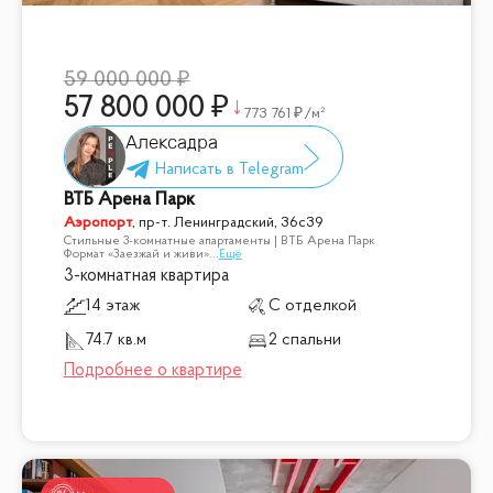
59 000 000
57 800 000
773 761
/м²
Алексадра
ВТБ Арена Парк
Аэропорт
,
пр-т. Ленинградский, 36с39
Стильные 3-комнатные апартаменты | ВТБ Арена Парк
Формат «Заезжай и живи»
...
Ещё
3-комнатная квартира
14 этаж
С отделкой
74.7 кв.м
2 спальни