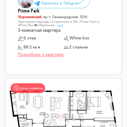
Prime Park
Хорошевский
,
пр-т. Ленинградский, 37/6
Просторная квартира с 2 спальнями в ЖК «Prime Park» |
White Box 🏡 Идеальное
...
Ещё
3-комнатная квартира
6 этаж
White box
88.2 кв.м
2 спальни
Цена снижена