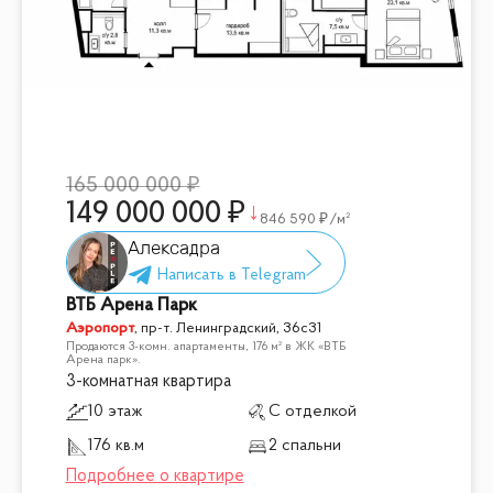
165 000 000
149 000 000
846 590
/м²
Алексадра
ВТБ Арена Парк
Аэропорт
,
пр-т. Ленинградский, 36с31
Продаются 3-комн. апартаменты, 176 м² в ЖК «ВТБ
Арена парк».
3-комнатная квартира
10 этаж
С отделкой
176 кв.м
2 спальни