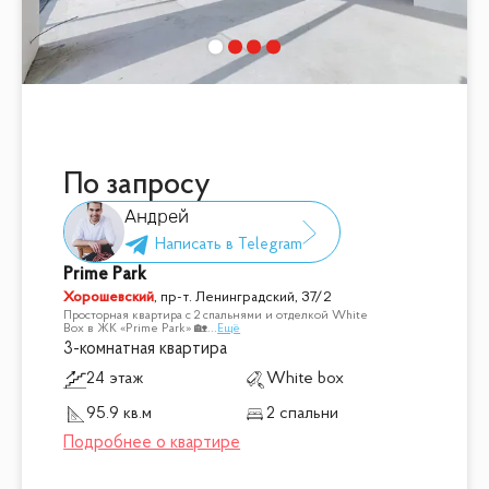
По запросу
Андрей
Prime Park
Хорошевский
,
пр-т. Ленинградский, 37/2
Просторная квартира с 2 спальнями и отделкой White
Box в ЖК «Prime Park» 🏡
...
Ещё
3-комнатная квартира
24 этаж
White box
95.9 кв.м
2 спальни