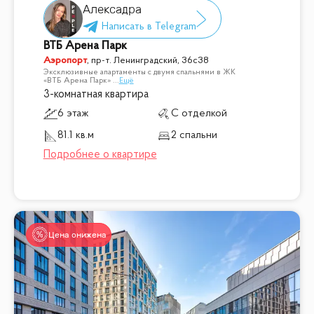
Алексадра
ВТБ Арена Парк
Аэропорт
,
пр-т. Ленинградский, 36с38
Эксклюзивные апартаменты с двумя спальнями в ЖК
«ВТБ Арена Парк»
...
Ещё
3-комнатная квартира
6 этаж
С отделкой
81.1 кв.м
2 спальни
Цена снижена