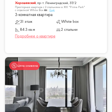
Хорошевский
,
пр-т. Ленинградский, 37/2
Просторная квартира с 2 спальнями в ЖК "Prime Park"
с отделкой White Box 🏡
...
Ещё
3-комнатная квартира
31 этаж
White box
84.3 кв.м
2 спальни
Цена снижена