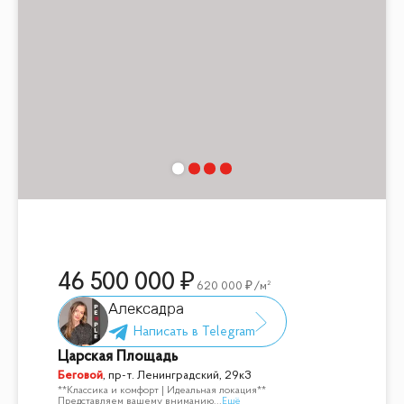
46 500 000
620 000
/м²
Алексадра
Царская Площадь
Беговой
,
пр-т. Ленинградский, 29к3
**Классика и комфорт | Идеальная локация**
Представляем вашему вниманию
...
Ещё