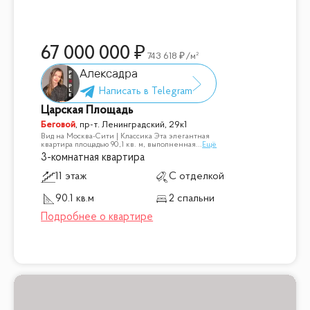
67 000 000
743 618
/м²
Алексадра
Царская Площадь
Беговой
,
пр-т. Ленинградский, 29к1
Вид на Москва-Сити | Классика Эта элегантная
квартира площадью 90,1 кв. м, выполненная
...
Ещё
3-комнатная квартира
11 этаж
С отделкой
90.1 кв.м
2 спальни