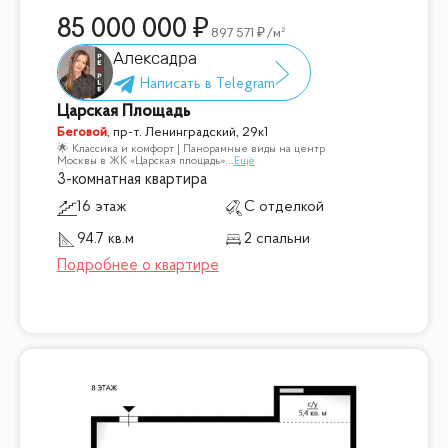
85 000 000
897 571
/м²
Алексадра
Царская Площадь
Беговой
,
пр-т. Ленинградский, 29к1
🌟 Классика и комфорт | Панорамные виды на центр
Москвы в ЖК «Царская площадь»
...
Ещё
3-комнатная квартира
16 этаж
С отделкой
94.7 кв.м
2 спальни