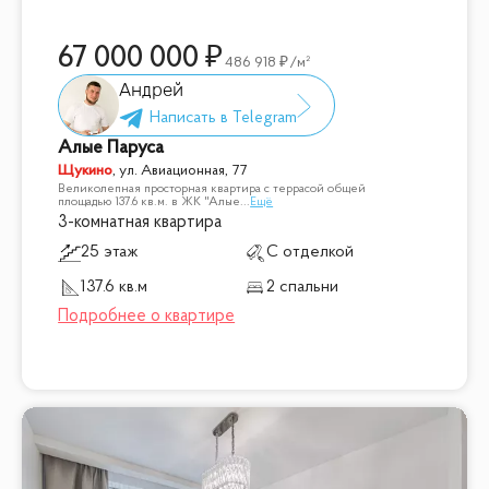
67 000 000
486 918
/м²
Андрей
Алые Паруса
Щукино
,
ул. Авиационная, 77
Великолепная просторная квартира с террасой общей
площадью 137.6 кв.м. в ЖК "Алые
...
Ещё
3-комнатная квартира
25 этаж
С отделкой
137.6 кв.м
2 спальни