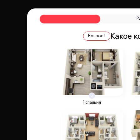
Р
Какое к
Вопрос
1
1 спальня