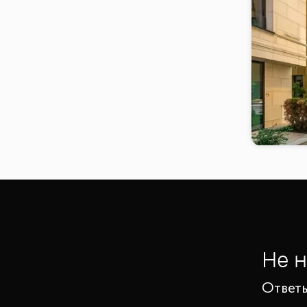
Не 
Ответь