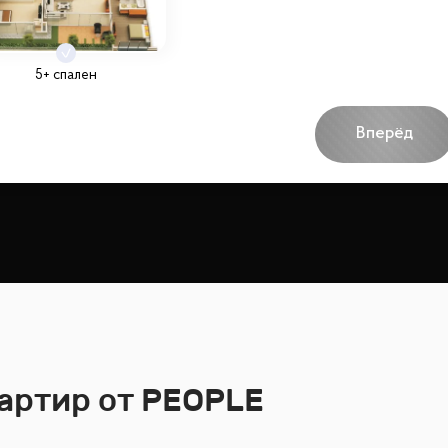
5+ спален
Вперёд
артир от PEOPLE