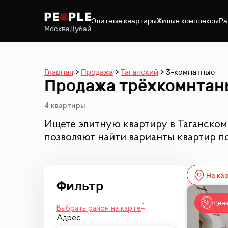
Элитные квартиры
Жилые комплексы
Ра
Москва
Дубай
Главная
Продажа
Таганский
3-комнатные
Продажа трёхкомнтаны
4 квартиры
Ищете элитную квартиру в Таганском
позволяют найти варианты квартир п
На ка
Цена
1
Выбрать район на карте
Адрес