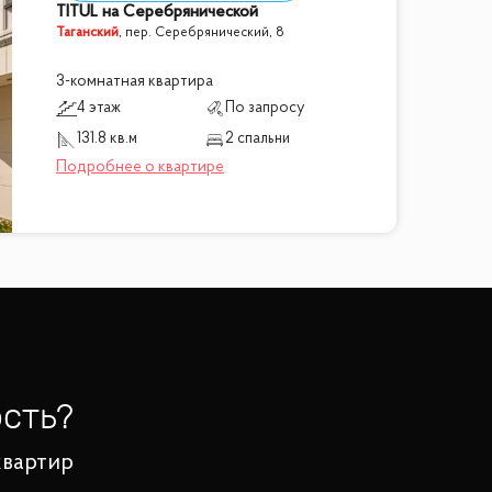
TITUL на Серебрянической
Таганский
,
пер. Серебрянический, 8
3-комнатная квартира
4 этаж
По запросу
131.8 кв.м
2 спальни
сть?
квартир