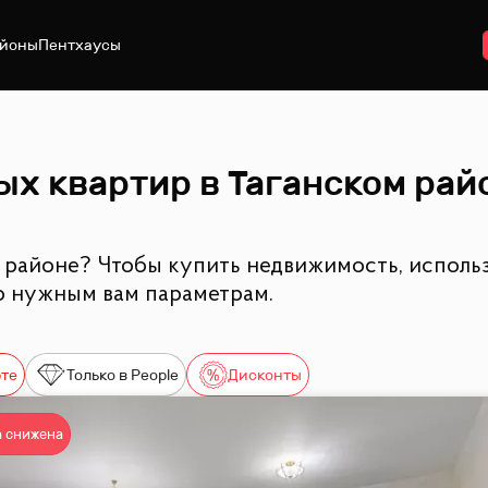
йоны
Пентхаусы
х квартир в Таганском рай
 районе? Чтобы купить недвижимость, исполь
о нужным вам параметрам.
рте
Только в People
Дисконты
 снижена