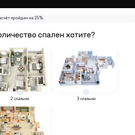
асчёт пройден на
25
%
оличество спален хотите?
2 спальни
3 спальни