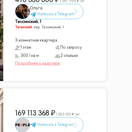
470 556 800
1 567 999
/м²
Ольга
Тессинский, 1
Таганский
,
пер. Тессинский, 1
3-комнатная квартира
1 этаж
По запросу
300.1 кв.м
2 спальни
169 113 368
1 283 105
/м²