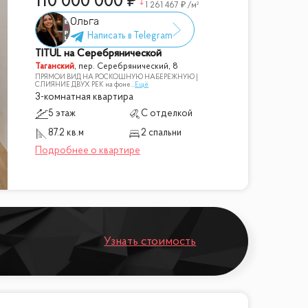
110 000 000
1 261 467
/м²
Ольга
TITUL на Серебрянической
Таганский
,
пер. Серебрянический, 8
ПРЯМОЙ ВИД НА РОСКОШНУЮ НАБЕРЕЖНУЮ |
СЛИЯНИЕ ДВУХ РЕК на фоне
...
Ещё
3-комнатная квартира
5 этаж
С отделкой
87.2 кв.м
2 спальни
Узнать стоимость