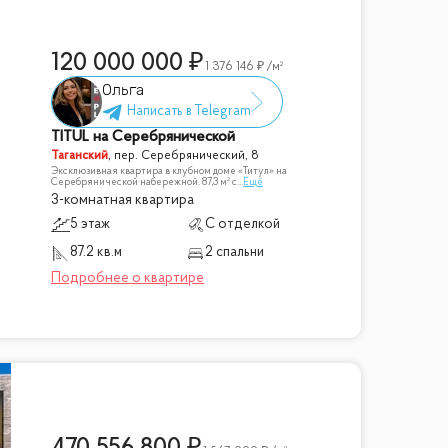
120 000 000
1 376 146
/м²
Ольга
TITUL на Серебрянической
Таганский
,
пер. Серебрянический, 8
Эксклюзивная квартира в клубном доме «Титул» на
Серебрянической набережной. 87,3 м² с
...
Ещё
3-комнатная квартира
5 этаж
С отделкой
87.2 кв.м
2 спальни