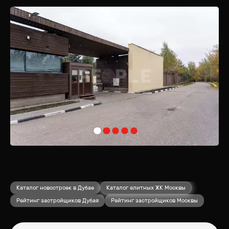
Одной из главных особенностей Архангельского-2 является его
уникальное окружение. В пешей доступности расположен
живописный парк и музей-усадьба «Архангельское», где можно
насладиться прогулками и культурным досугом. А близость Москва-
реки добавляет еще больше шарма этому месту, предоставляя
возможности для активного отдыха на воде.
Архангельское-2 – это место, где комфорт и природа гармонично
сливаются, создавая идеальные условия для жизни.
Каталог новостроек в Дубае
Каталог элитных ЖК Москвы
Рейтинг застройщиков Дубая
Рейтинг застройщиков Москвы