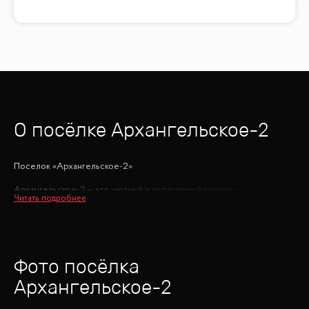
О посёлке
Архангельское-2
Поселок «Архангельское-2»
Архангельское-2 – это уютный и охраняемый поселок,
расположенный всего в 9 километрах от МКАД по Новорижскому
шоссе. Это место идеально сочетает в себе близость к столице и
все преимущества загородной жизни.
Поселок предлагает удобный доступ ко всей необходимой
Фото посёлка
инфраструктуре. Вблизи находятся детские сады и школы с
углубленным изучением предметов, что обеспечит детям
Архангельское-2
качественное образование. Гипермаркеты и фермерские рынки
позволят без труда приобрести все нужные продукты и товары, не
покидая пределы района.