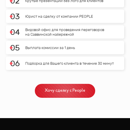
0
2
Крутые презентации без лого для клиентов
0
3
Юрист на сделку от компании PEOPLE
Видовой офис для проведения переговоров
0
4
на Саввинской набережной
0
5
Выплата комиссии за 1 день
0
6
Подборка для Вашего клиента в течение 30 минут
Хочу сделку с People