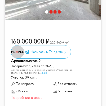
160 000 000
223 463
/м²
Архангельское-2
Новорижское, 7.8 км от МКАД
Дом без отделки 716 кв.м на участке 39 cот. Кол-во
спален: 5. Кол-во с/у: 5.
...
Ещё
Участок 39 сот.
По запросу
Без отделки
716 кв.м
5 спален