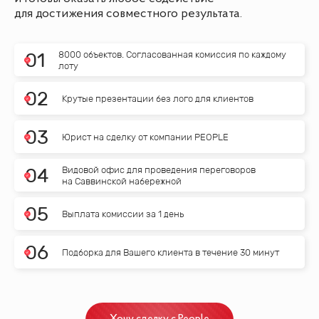
для достижения совместного результата.
8000 объектов. Согласованная комиссия по каждому
0
1
лоту
0
2
Крутые презентации без лого для клиентов
0
3
Юрист на сделку от компании PEOPLE
Видовой офис для проведения переговоров
0
4
на Саввинской набережной
0
5
Выплата комиссии за 1 день
0
6
Подборка для Вашего клиента в течение 30 минут