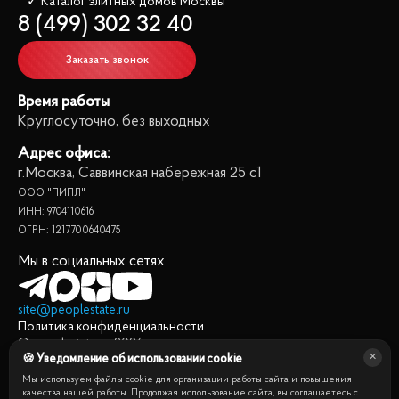
✓ Каталог элитных домов
 Москвы
8 (499) 302 32 40
Заказать звонок
Время работы
Круглосуточно, без выходных
Адрес офиса:
г.Москва, Саввинская набережная 25 с1
ООО "ПИПЛ"
ИНН: 9704110616
ОГРН: 1217700640475
Мы в социальных сетях
site@peoplestate.ru
Политика конфиденциальности
© peoplestate.ru
2026
🍪 Уведомление об использовании cookie
Представленная на сайте информация, в т.ч. стоимости
квартир, носит информационный характер и не является
Мы используем файлы cookie для организации работы сайта и повышения
публичной офертой. Условия продажи квартиры могут быть
качества нашей работы. Продолжая использование сайта, вы соглашаетесь с