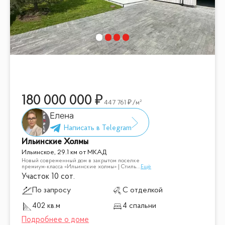
180 000 000
447 761
/м²
Елена
Ильинские Холмы
Ильинское, 29.1 км от МКАД
Новый современный дом в закрытом поселке
премиум-класса «Ильинские холмы» | Стиль
...
Ещё
Участок 10 сот.
По запросу
С отделкой
402 кв.м
4 спальни