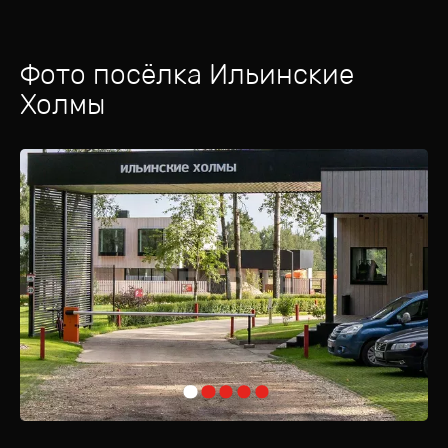
прогулку здесь приятной и расслабляющей.
Поселок окружен живописным лесом с ухоженными тропинками,
Фото посёлка
Ильинские
которые идеально подходят для неспешных прогулок на свежем
воздухе. Для активного отдыха предусмотрены спортивная
Холмы
площадка и игровая зона для детей. Гостевая парковка и комфортная
лаунж-зона при въезде в поселок обеспечат удобство и уют для
всех гостей.
Тишина и покой, царящие здесь, создают неповторимое ощущение
семейного уединения и близости к природе. А благодаря
выгодному расположению, менее чем за час можно оказаться в
самом сердце Москвы. Удобные выезды на Ильинское,
Новорижское или Минское шоссе позволяют без пробок
добраться до центра столицы.
Москва-река в двух шагах и хвойный лес вокруг дополняют картину
идеального места для жизни. «Ильинские Холмы» — это ваш уголок
спокойствия и комфорта рядом с мегаполисом.