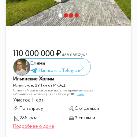
110 000 000
468 085
/м²
Елена
Ильинские Холмы
Ильинское, 29.1 км от МКАД
Стильный дом в закрытом поселке премиум-класса
«Ильинские холмы» | Стиль баухаус 🏡
...
Ещё
Участок 11 сот.
По запросу
С отделкой
235 кв.м
3 спальни