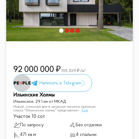
92 000 000
195 329
/м²
Ильинские Холмы
Ильинское, 29.1 км от МКАД
Новый, стильный дом в закрытом поселке премиум-
класса "Ильинские холмы" представляет
...
Ещё
Участок 10 сот.
По запросу
Без отделки
471 кв.м
4 спальни