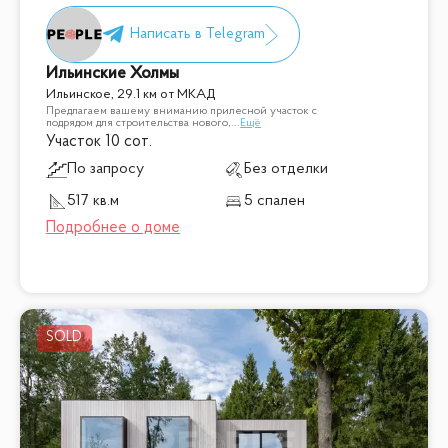
Ильинские Холмы
Ильинское, 29.1 км от МКАД
Предлагаем вашему вниманию прилесной участок с
подрядом для строительства нового,
...
Ещё
Участок 10 сот.
По запросу
Без отделки
517 кв.м
5 спален