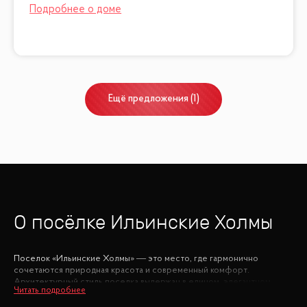
Ещё
предложения
(
1
)
О посёлке
Ильинские Холмы
Поселок «Ильинские Холмы» — это место, где гармонично
сочетаются природная красота и современный комфорт.
Архитектурный стиль поселка выдержан в едином, элегантном
ключе, создавая атмосферу уюта и гармонии. Дороги из брусчатки,
удобные пешеходные тротуары и обилие зелени делают каждую