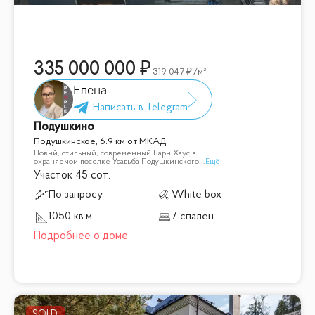
335 000 000
319 047
/м²
Елена
Подушкино
Подушкинское, 6.9 км от МКАД
Новый, стильный, современный Барн Хаус в
охраняемом поселке Усадьба Подушкинского
...
Ещё
Участок 45 сот.
По запросу
White box
1050 кв.м
7 спален