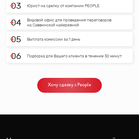
0
3
Юрист на сделку от компании PEOPLE
Видовой офис для проведения переговоров
0
4
на Саввинской набережной
0
5
Выплата комиссии за 1 день
0
6
Подборка для Вашего клиента в течение 30 минут
Хочу сделку с People