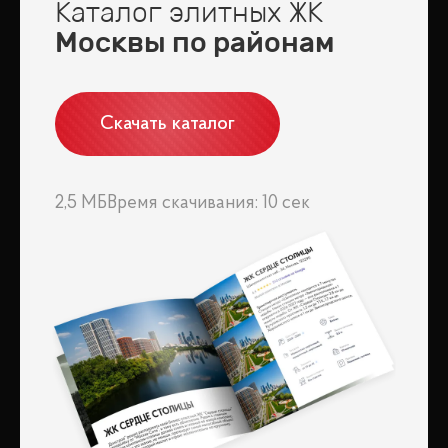
Каталог элитных ЖК
воздух.
Москвы по районам
«Подушкино» – это место, где сливаются воедино природная
красота и современные удобства, создавая идеальные условия для
жизни вдали от городской суеты.
Скачать каталог
2,5 МБ
Время скачивания: 10 сек