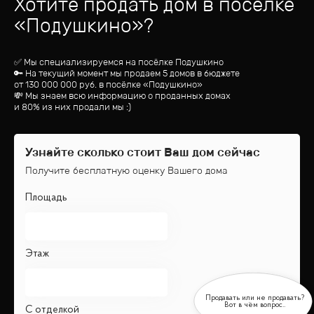
Хотите продать дом
в посёлке
«
Подушкино
»?
✅ Мы специализируемся на посёлке
Подушкино
🔑 На текущий момент мы продаем 5 домов
в бюджете
от
130 000 000
руб.
в посёлке «Подушкино»
💸 Мы знаем всю информацию о проданных домах
и 80% из них продали мы :)
Узнайте сколько стоит Ваш дом сейчас
Получите бесплатную оценку Вашего дома
Площадь
Этаж
С отделкой