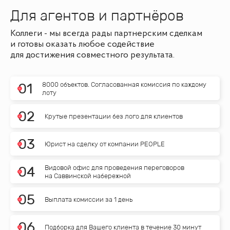
Для агентов и партнёров
Коллеги - мы всегда рады партнерским сделкам
и готовы оказать любое содействие
для достижения совместного результата.
8000 объектов. Согласованная комиссия по каждому
0
1
лоту
0
2
Крутые презентации без лого для клиентов
0
3
Юрист на сделку от компании PEOPLE
Видовой офис для проведения переговоров
0
4
на Саввинской набережной
0
5
Выплата комиссии за 1 день
0
6
Подборка для Вашего клиента в течение 30 минут