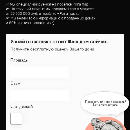
✅ Мы специализируемся на посёлке
Рига парк
🔑 На текущий момент мы продаем 1 дом
в бюджете
от
29 900 000
руб.
в посёлке «Рига парк»
💸 Мы знаем всю информацию о проданных домах
и 80% из них продали мы :)
Узнайте сколько стоит Ваш дом сейчас
Получите бесплатную оценку Вашего дома
Площадь
Этаж
С отделкой