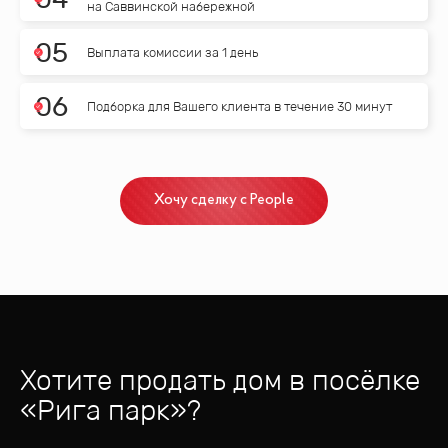
на Саввинской набережной
0
5
Выплата комиссии за 1 день
0
6
Подборка для Вашего клиента в течение 30 минут
Хочу сделку с People
Хотите продать дом
в посёлке
«
Рига парк
»?