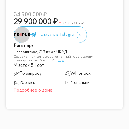
34 900 000
29 900 000
145 853
/м²
Рига парк
Новорижское, 21.7 км от МКАД
Современный коттедж, выполненный по авторскому
проекту в стиле "Фахверк",
...
Ещё
Участок 5.1 сот.
По запросу
White box
205 кв.м
4 спальни