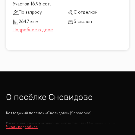
Участок 16.95 сот.
По запросу
С отделкой
264.7 кв.м
5 спален
О посёлке
Сновидово
Коттеджный поселок «Сновидово» (Snovidovo)
Расположенный в живописных окрестностях Николиной Горы,
коттеджный поселок «Сновидово» предлагает своим жителям
уникальное сочетание комфорта и безопасности. В