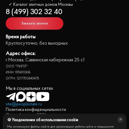
✓ Каталог элитных домов
 Москвы
8 (499) 302 32 40
Заказать звонок
Время работы
Круглосуточно, без выходных
Адрес офиса:
г.Москва, Саввинская набережная 25 с1
ООО "ПИПЛ"
ИНН: 9704110616
ОГРН: 1217700640475
Мы в социальных сетях
site@peoplestate.ru
Политика конфиденциальности
© peoplestate.ru
2026
🍪 Уведомление об использовании cookie
Представленная на сайте информация, в т.ч. стоимости
квартир, носит информационный характер и не является
Мы используем файлы cookie для организации работы сайта и повышения