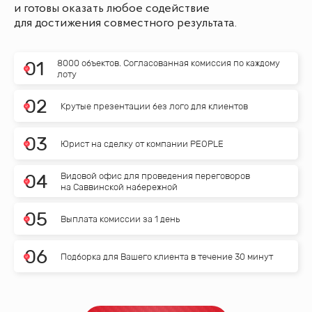
и готовы оказать любое содействие
для достижения совместного результата.
8000 объектов. Согласованная комиссия по каждому
0
1
лоту
0
2
Крутые презентации без лого для клиентов
0
3
Юрист на сделку от компании PEOPLE
Видовой офис для проведения переговоров
0
4
на Саввинской набережной
0
5
Выплата комиссии за 1 день
0
6
Подборка для Вашего клиента в течение 30 минут