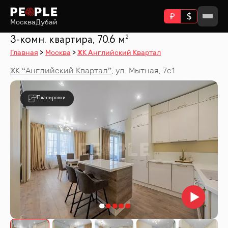
Москва
Дубай
3-комн. квартира, 70.6 м²
Главная
Москва
ЖК Английский Квартал
ЖК “
Английский Квартал
”
,
ул. Мытная, 7с1
Планировки