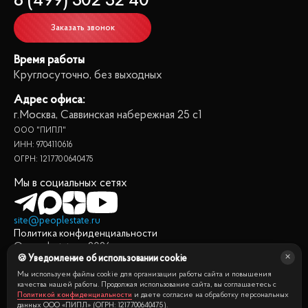
8 (499) 302 32 40
Заказать звонок
Время работы
Круглосуточно, без выходных
Адрес офиса:
г.Москва, Саввинская набережная 25 с1
ООО "ПИПЛ"
ИНН: 9704110616
ОГРН: 1217700640475
Мы в социальных сетях
site@peoplestate.ru
Политика конфиденциальности
© peoplestate.ru
2026
🍪 Уведомление об использовании cookie
Представленная на сайте информация, в т.ч. стоимости
квартир, носит информационный характер и не является
Мы используем файлы cookie для организации работы сайта и повышения
публичной офертой. Условия продажи квартиры могут быть
качества нашей работы. Продолжая использование сайта, вы соглашаетесь с
Политикой конфиденциальности
и даете согласие на обработку персональных
изменены собственником без уведомления.
данных ООО «ПИПЛ» (ОГРН: 1217700640475).