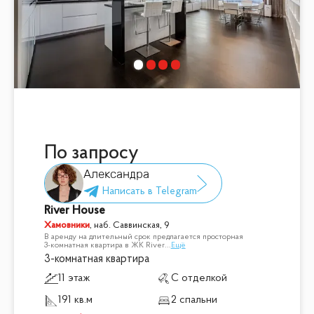
По запросу
Александра
River House
Хамовники
,
наб. Саввинская, 9
В аренду на длительный срок предлагается просторная
3-комнатная квартира в ЖК River
...
Ещё
3-комнатная квартира
11 этаж
С отделкой
191 кв.м
2 спальни