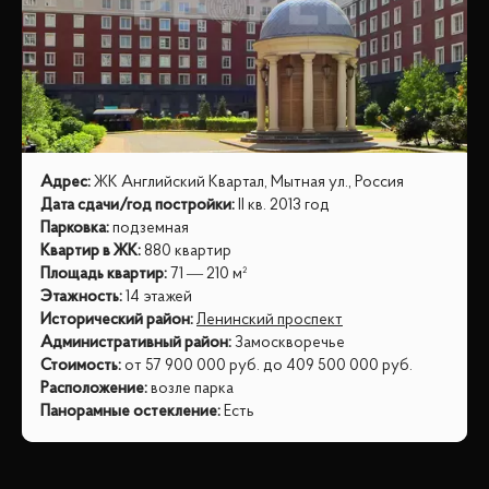
Адрес
:
ЖК Английский Квартал, Мытная ул., Россия
Дата сдачи/год постройки
:
II кв. 2013 год
Парковка
:
подземная
Квартир в ЖК
:
880 квартир
Площадь квартир
:
71 — 210 м²
Этажность
:
14 этажей
Исторический район
:
Ленинский проспект
Административный район
:
Замоскворечье
Стоимость
:
от
57 900 000
руб.
до
409 500 000
руб.
Расположение
:
возле парка
Панорамные остекление
:
Есть