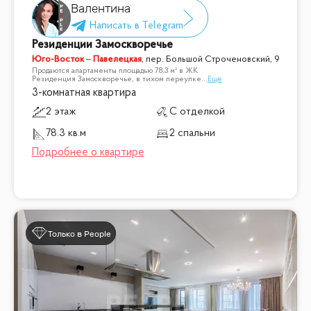
Валентина
Резиденции Замоскворечье
Юго-Восток – Павелецкая
,
пер. Большой Строченовский, 9
Продаются апартаменты площадью 78,3 м² в ЖК
Резиденция Замоскворечье, в тихом переулке
...
Ещё
3-комнатная квартира
2 этаж
С отделкой
78.3 кв.м
2 спальни
Только в People