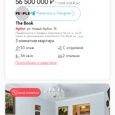
56 500 000
1 008 928
/м²
The Book
Арбат
,
ул. Новый Арбат, 15
Предлагается в продажу апартамент 56 кв. м. на 23
этаже в премиальном комплексе The Book на
...
Ещё
3-комнатная квартира
23 этаж
С отделкой
56 кв.м
2 спальни
Цена снижена