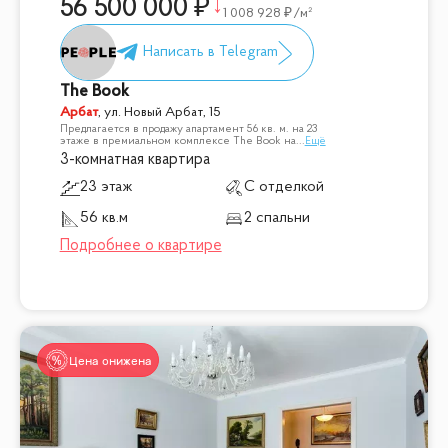
56 500 000
1 008 928
/м²
The Book
Арбат
,
ул. Новый Арбат, 15
Предлагается в продажу апартамент 56 кв. м. на 23
этаже в премиальном комплексе The Book на
...
Ещё
3-комнатная квартира
23 этаж
С отделкой
56 кв.м
2 спальни
Цена снижена