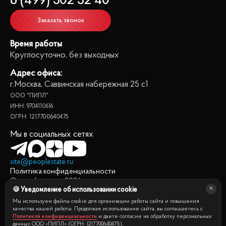
8 (499) 302 32 40
Заказать звонок
Время работы
Круглосуточно, без выходных
Адрес офиса:
г.Москва, Саввинская набережная 25 с1
ООО "ПИПЛ"
ИНН: 9704110616
ОГРН: 1217700640475
Мы в социальных сетях
site@peoplestate.ru
Политика конфиденциальности
© peoplestate.ru
2026
🍪 Уведомление об использовании cookie
Представленная на сайте информация, в т.ч. стоимости
квартир, носит информационный характер и не является
Мы используем файлы cookie для организации работы сайта и повышения
публичной офертой. Условия продажи квартиры могут быть
качества нашей работы. Продолжая использование сайта, вы соглашаетесь с
Политикой конфиденциальности
и даете согласие на обработку персональных
изменены собственником без уведомления.
данных ООО «ПИПЛ» (ОГРН: 1217700640475).