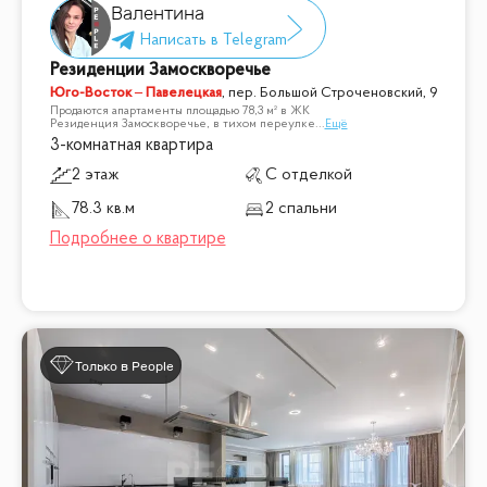
Валентина
Резиденции Замоскворечье
Юго-Восток – Павелецкая
,
пер. Большой Строченовский, 9
Продаются апартаменты площадью 78,3 м² в ЖК
Резиденция Замоскворечье, в тихом переулке
...
Ещё
3-комнатная квартира
2 этаж
С отделкой
78.3 кв.м
2 спальни
Только в People