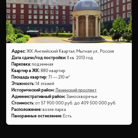
Адрес
:
ЖК Английский Квартал, Мытная ул., Россия
Дата сдачи/год постройки
:
II кв. 2013 год
Парковка
:
подземная
Квартир в ЖК
:
880 квартир
Площадь квартир
:
71 — 210 м²
Этажность
:
14 этажей
Исторический район
:
Ленинский проспект
Административный район
:
Замоскворечье
Стоимость
:
от
57 900 000
руб.
до
409 500 000
руб.
Расположение
:
возле парка
Панорамные остекление
:
Есть