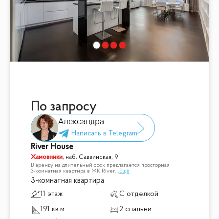
По запросу
Александра
River House
Хамовники
,
наб. Саввинская, 9
В аренду на длительный срок предлагается просторная
3-комнатная квартира в ЖК River
...
Ещё
3-комнатная квартира
11 этаж
С отделкой
191 кв.м
2 спальни