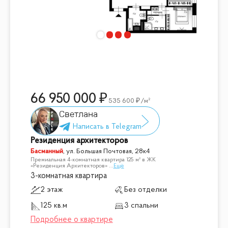
— Прямая продажа, быстрый выход на сделку
Звоните прямо сейчас, чтобы узнать подробности и
записаться на просмотр!
📞
Ваш новый стильный дом в сердце Москвы ждет вас!
66 950 000
535 600
/м²
Светлана
Резиденция архитекторов
Басманный
,
ул. Большая Почтовая, 28к4
Премиальная 4-комнатная квартира 125 м² в ЖК
«Резиденция Архитекторов»
...
Ещё
3-комнатная квартира
2 этаж
Без отделки
125 кв.м
3 спальни