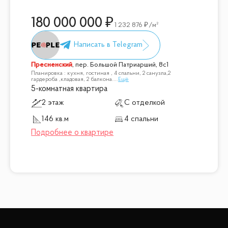
180 000 000
1 232 876
/м²
Пресненский
,
пер. Большой Патриарший, 8с1
Планировка : кухня, гостиная , 4 спальни, 2 санузла,2
гардероба ,кладовая, 2 балкона.
...
Ещё
5-комнатная квартира
2 этаж
С отделкой
146 кв.м
4 спальни