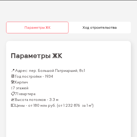
Параметры ЖК
Ход строительства
Параметры ЖК
📍
Адрес: пер. Большой Патриарший, 8с1
📆
Год постройки -
1934
🛠
Кирпич
↕
7 этажей
📋
71 квартира
🛫
Высота потолков -
3.3 м
💵
Цены -
от
180 млн
руб.
(от
1 232 876
за 1 м²)