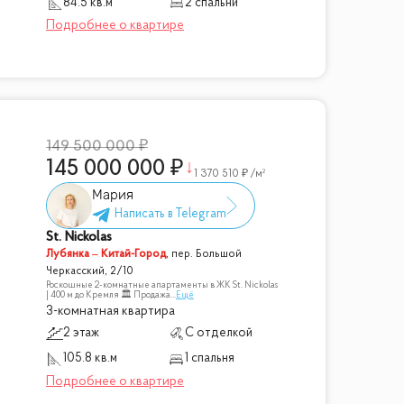
84.5 кв.м
2 спальни
149 500 000
145 000 000
1 370 510
/м²
Мария
St. Nickolas
Лубянка – Китай-Город
,
пер. Большой
Черкасский, 2/10
Роскошные 2-комнатные апартаменты в ЖК St. Nickolas
| 400 м до Кремля 🏛 Продажа
...
Ещё
3-комнатная квартира
2 этаж
С отделкой
105.8 кв.м
1 спальня