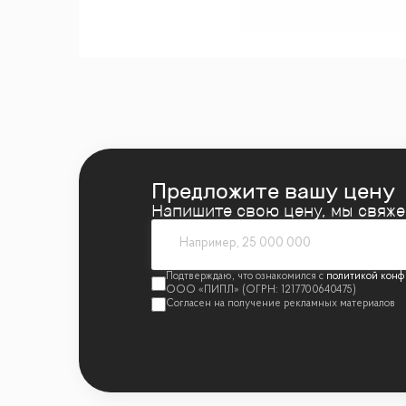
• Современная архитектура и инженерные
• Круглосуточная охрана, видеонаблюдени
• Система подготовки воздуха Rooftop
• 2 лифтовых блока: 4 пассажирских и 2 г
• Подземный и гостевой паркинг, места с 
• Детский центр, автомойка и сервисы на 
Предложите вашу цену
Локация:
Напишите свою цену, мы свяж
• В шаге от Москва-Сити и всей деловой 
• 5 минут пешком до метро «Выставочная»
политикой конф
• Рядом парк Красная Пресня для прогулок
• Магазины, рестораны, банки и медицинс
• Удобный выезд на центральные магистра