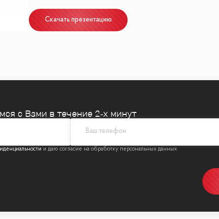
 системы
Скачать презентацию
е, консьерж-сервис
рузовых лифта
зарядкой для электромобилей
территории
емся
с Вами в течение 2‑х минут
инфраструктуры
иденциальности
 и спорта
кие центры рядом
ли