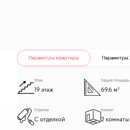
Параметры квартиры
Параметры
ыми окнами
омнатой
Этаж
Общая площадь
19 этаж
69.6 м²
а башни Москва-Сити и МГУ. Пространство наполнен
Отделка
Комнат
С отделкой
2 комнаты