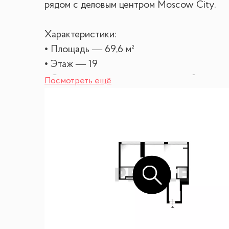
рядом с деловым центром Moscow City.
Характеристики:
• Площадь — 69,6 м²
• Этаж — 19
• Отделка — от застройщика + мебель
Посмотреть ещё
Планировка:
• Просторная кухня-гостиная с панорамн
• Мастер-спальня с собственной ванной к
• Гостевой санузел
Изюминка квартиры — потрясающий вид н
Преимущества Capital Towers:
• Закрытый двор с приватным парком