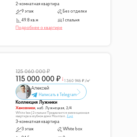
2-комнатная квартира
9 этаж
Без отделки
49.8 кв.м
1 спальня
125 060 000
115 000 000
1 360 946
/м²
Алексей
Коллекция Лужники
Хамовники
,
наб. Лужнецкая, 2/4
White box | 2 спальни Предлагается коллекционная
квартира в клубном доме Mountain
...
Ещё
3-комнатная квартира
3 этаж
White box