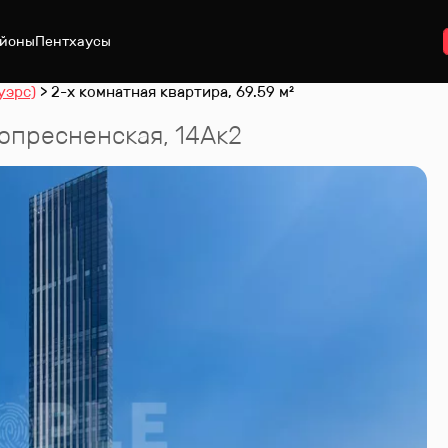
йоны
Пентхаусы
уэрс)
2-х комнатная квартира, 69.59 м²
нопресненская, 14Ак2