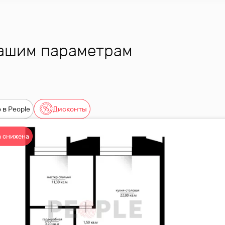
вашим параметрам
 в People
Дисконты
 снижена