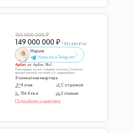
155 000 000
149 000 000
952 685
/м²
Мария
Арбат
,
ул. Арбат, 18с1
Планировка: кухня, столовая, гостиная, 2 спальни,
ванная комната, гостевой с/у, гардеробная..
3-комнатная квартира
4 этаж
С отделкой
156.4 кв.м
2 спальни