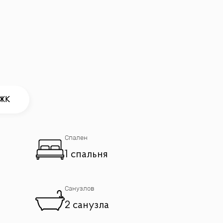
 ЖК
Спален
1 спальня
о светом и атмосферой большого города.
Санузлов
2 санузла