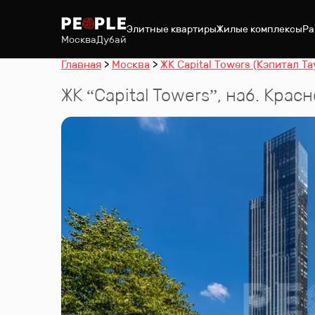
Элитные квартиры
Жилые комплексы
Ра
Москва
Дубай
Главная
Москва
ЖК Capital Towers (Кэпитал Та
ЖК “
Capital Towers
”
,
наб. Крас